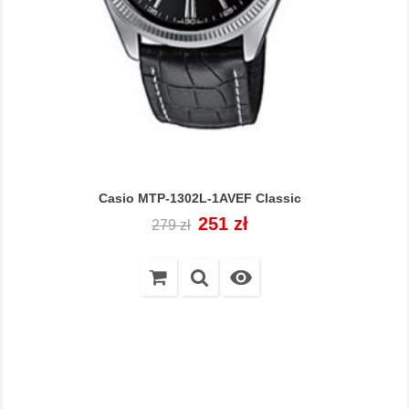
Casio MTP-1302L-1AVEF Classic
Cena
Cena
251 zł
279 zł
regularna
