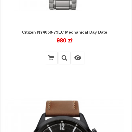
Citizen NY4058-79LC Mechanical Day Date
Cena
980 zł
