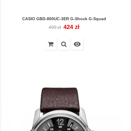
CASIO GBD-800UC-3ER G-Shock G-Squad
Cena
Cena
424 zł
499 zł
regularna
