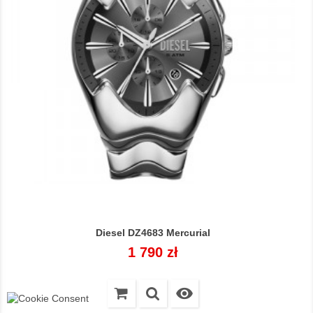
Diesel DZ4683 Mercurial
Cena
1 790 zł
