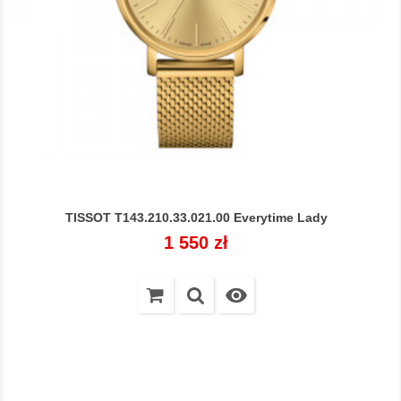
TISSOT T143.210.33.021.00 Everytime Lady
Cena
1 550 zł
