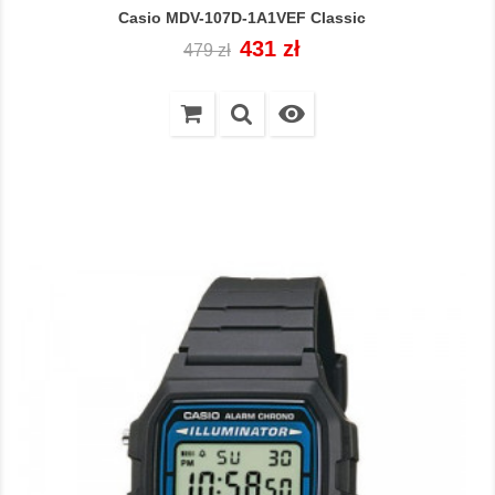
Casio MDV-107D-1A1VEF Classic
Cena
Cena
431 zł
479 zł
regularna
