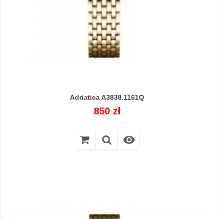
Adriatica A3838.1161Q
Cena
850 zł
