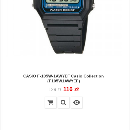
CASIO F-105W-1AWYEF Casio Collection
(F105W1AWYEF)
Cena
Cena
116 zł
129 zł
regularna
