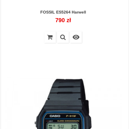
FOSSIL ES5264 Harwell
Cena
790 zł
