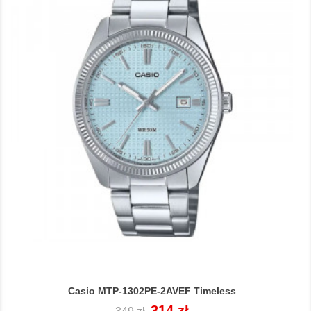
Casio MTP-1302PE-2AVEF Timeless
Cena
Cena
314 zł