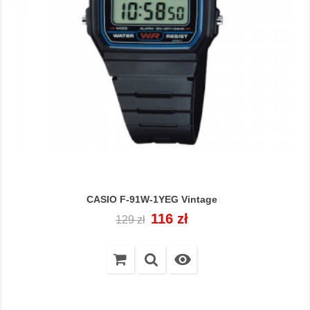
CASIO F-91W-1YEG Vintage
Cena
Cena
116 zł
129 zł
regularna
