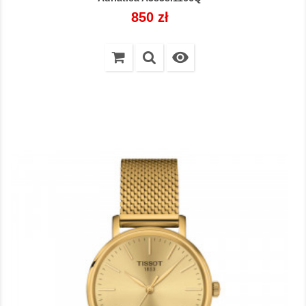
Cena
850 zł
