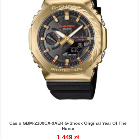
Casio GBM-2100CX-9AER G-Shock Original Year Of The
Horse
Cena
1 449 zł