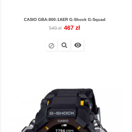
CASIO GBA-800-1AER G-Shock G-Squad
Cena
Cena
467 zł
549 zł
regularna
