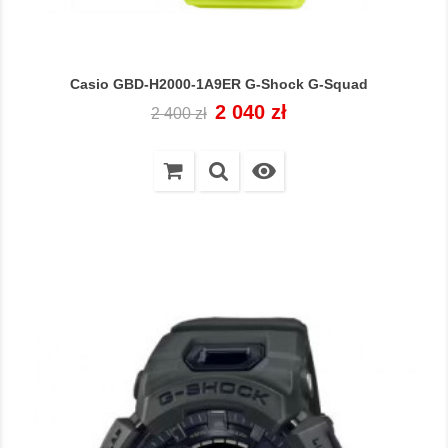
Casio GBD-H2000-1A9ER G-Shock G-Squad
Cena
Cena
2 040 zł
2 400 zł
regularna
