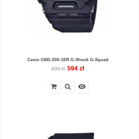
Casio GBD-200-1ER G-Shock G-Squad
Cena
Cena
594 zł
699 zł
regularna
