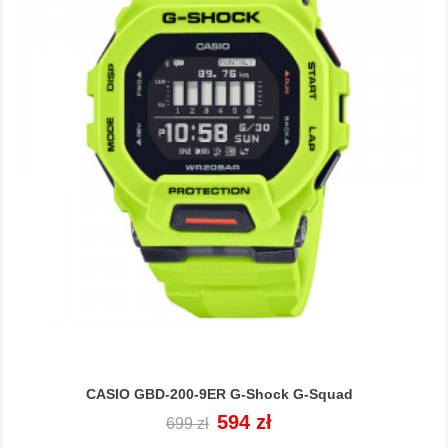
CASIO GBD-200-9ER G-Shock G-Squad
Cena
Cena
594 zł
699 zł
regularna