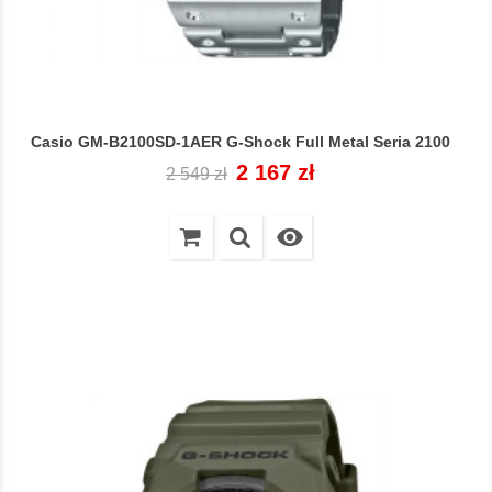
Casio GM-B2100SD-1AER G-Shock Full Metal Seria 2100
Cena
Cena
2 167 zł
2 549 zł
regularna
