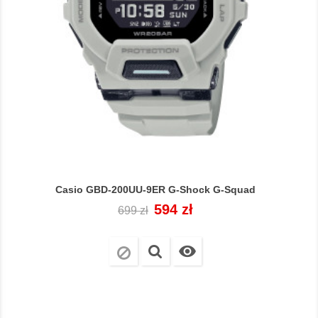
Casio GBD-200UU-9ER G-Shock G-Squad
Cena
Cena
594 zł
699 zł
regularna
