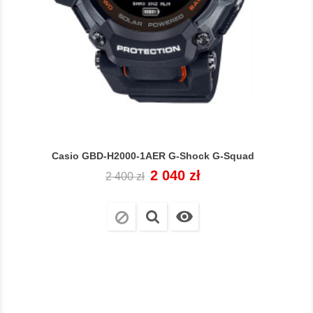
Casio GBD-H2000-1AER G-Shock G-Squad
Cena
Cena
2 040 zł
2 400 zł
regularna
