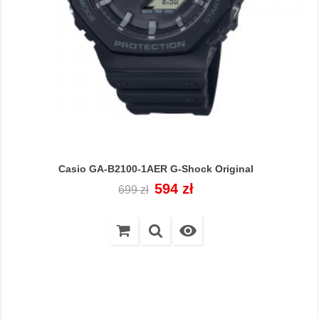
Casio GA-B2100-1AER G-Shock Original
Cena
Cena
594 zł
699 zł
regularna
