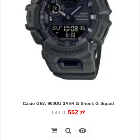
Casio GBA-900UU-3AER G-Shock G-Squad
Cena
Cena
552 zł
649 zł
regularna
