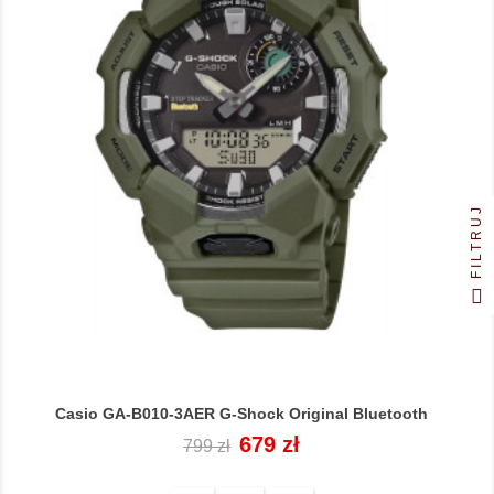
FILTRUJ
Casio GA-B010-3AER G-Shock Original Bluetooth
Cena
Cena
679 zł
799 zł
regularna