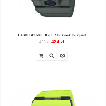
CASIO GBD-800UC-3ER G-Shock G-Squad
Cena
Cena
424 zł
499 zł
regularna
