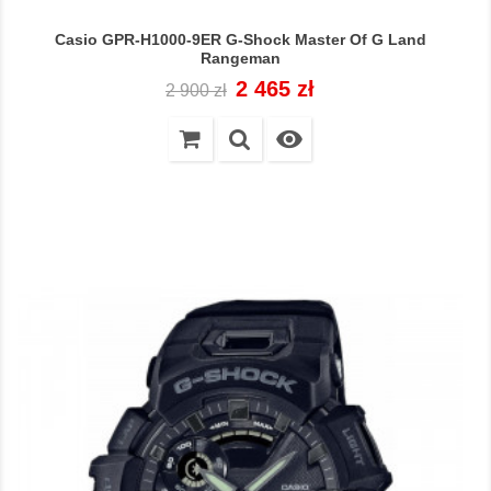
Casio GPR-H1000-9ER G-Shock Master Of G Land
Rangeman
Cena
Cena
2 465 zł
2 900 zł
regularna
