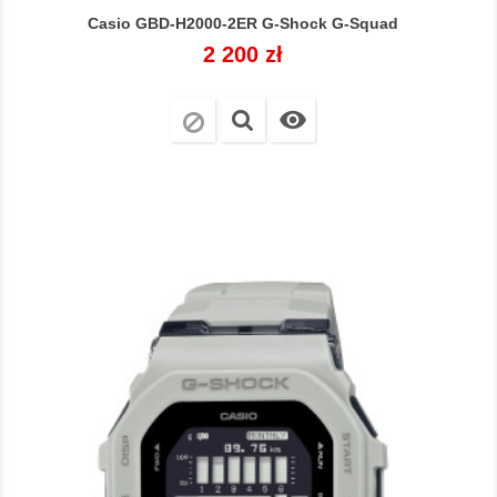
Casio GBD-H2000-2ER G-Shock G-Squad
Cena
2 200 zł
