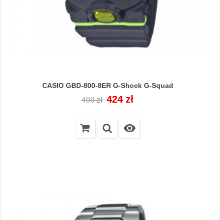
CASIO GBD-800-8ER G-Shock G-Squad
Cena
Cena
424 zł
499 zł
regularna
