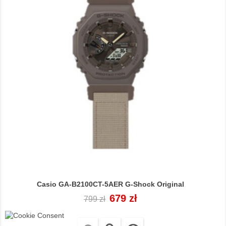
Casio GA-B2100CT-5AER G-Shock Original
Cena
Cena
679 zł
799 zł
regularna