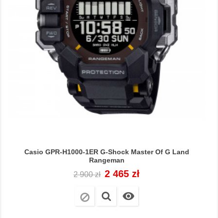
Casio GPR-H1000-1ER G-Shock Master Of G Land
Rangeman
Cena
Cena
2 465 zł
2 900 zł
regularna
