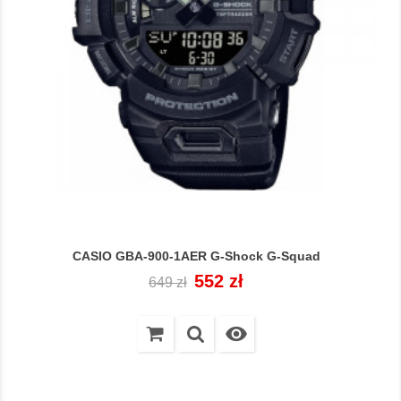
CASIO GBA-900-1AER G-Shock G-Squad
Cena
Cena
552 zł
649 zł
regularna
