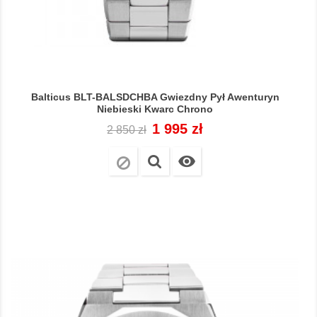
Balticus BLT-BALSDCHBA Gwiezdny Pył Awenturyn
Niebieski Kwarc Chrono
Cena
Cena
1 995 zł
2 850 zł
regularna
