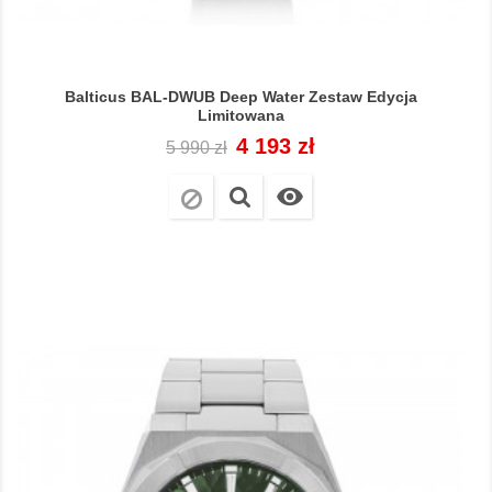
Balticus BAL-DWUB Deep Water Zestaw Edycja
Limitowana
Cena
Cena
4 193 zł
5 990 zł
regularna
