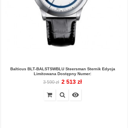
Balticus BLT-BALSTSWBLU Steersman Sternik Edycja
Limitowana Dostępny Numer:
Cena
Cena
2 513 zł
3 590 zł
regularna
