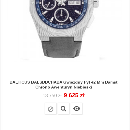
BALTICUS BALSDDCHABA Gwiezdny Pył 42 Mm Damst
Chrono Awenturyn Niebieski
Cena
Cena
9 625 zł
13 750 zł
regularna
