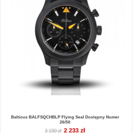
Balticus BALFSQCHBLP Flying Seal Dostępny Numer
26/50
Cena
Cena
2 233 zł
3 190 zł