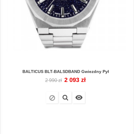
BALTICUS BLT-BALSDBAND Gwiezdny Pył
Cena
Cena
2 093 zł
2 990 zł
regularna
