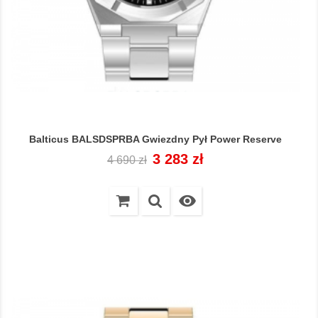
Balticus BALSDSPRBA Gwiezdny Pył Power Reserve
Cena
Cena
3 283 zł
4 690 zł
regularna
