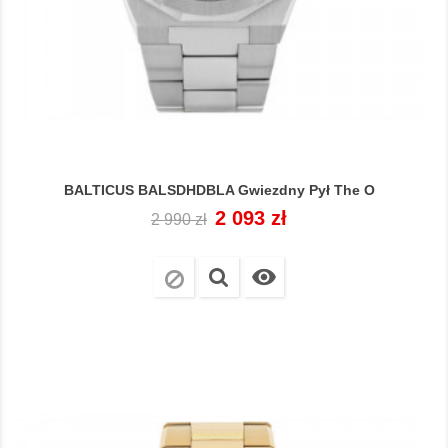
BALTICUS BALSDHDBLA Gwiezdny Pył The O
Cena
Cena
2 093 zł
2 990 zł
regularna
