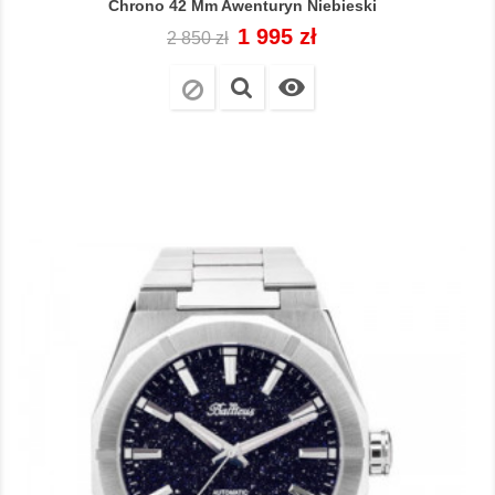
Chrono 42 Mm Awenturyn Niebieski
Cena
Cena
1 995 zł
2 850 zł
regularna
