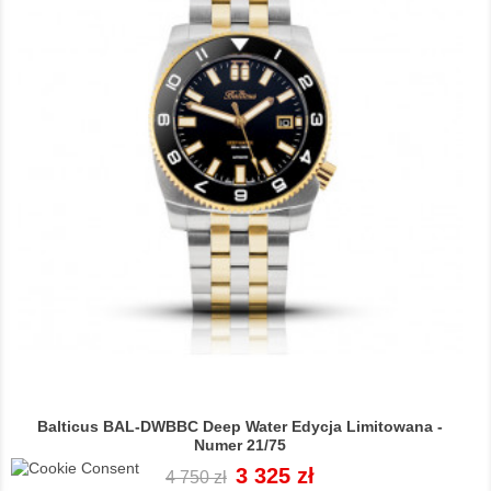
Balticus BAL-DWBBC Deep Water Edycja Limitowana -
Numer 21/75
Cena
Cena
3 325 zł
4 750 zł