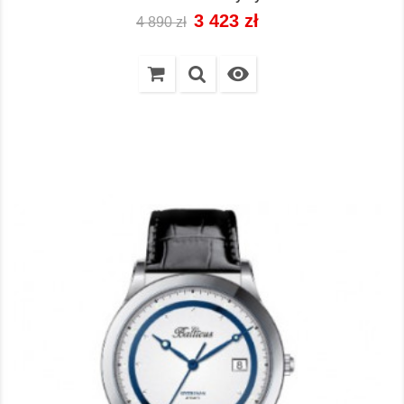
Cena
Cena
3 423 zł
4 890 zł
regularna
