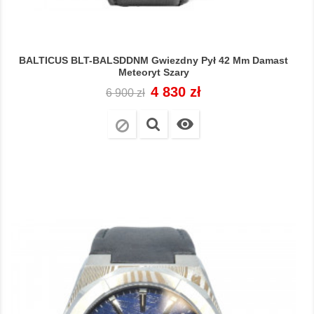
BALTICUS BLT-BALSDDNM Gwiezdny Pył 42 Mm Damast
Meteoryt Szary
Cena
Cena
4 830 zł
6 900 zł
regularna
