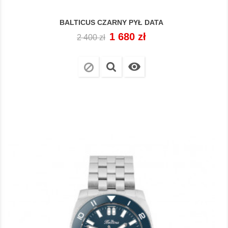
BALTICUS CZARNY PYŁ DATA
Cena
Cena
1 680 zł
2 400 zł
regularna
