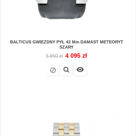
BALTICUS GWIEZDNY PYŁ 42 Mm DAMAST METEORYT
SZARY
Cena
Cena
4 095 zł
5 850 zł
regularna
