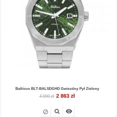
Balticus BLT-BALSDGHD Gwiezdny Pył Zielony
Cena
Cena
2 863 zł
4 090 zł
regularna
