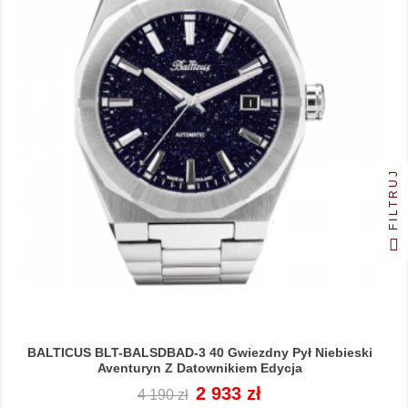
FILTRUJ
BALTICUS BLT-BALSDBAD-3 40 Gwiezdny Pył Niebieski
Aventuryn Z Datownikiem Edycja
Cena
Cena
2 933 zł
4 190 zł