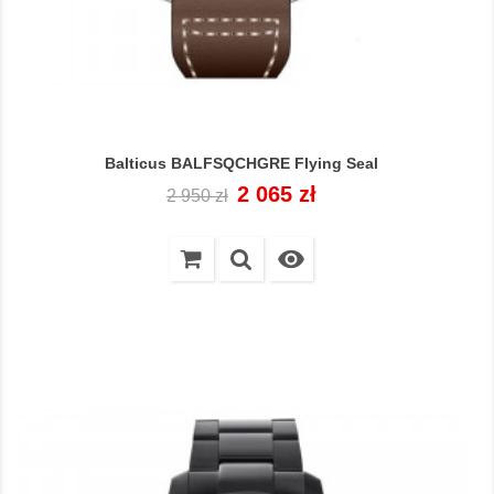
Balticus BALFSQCHGRE Flying Seal
Cena
Cena
2 065 zł
2 950 zł
regularna
