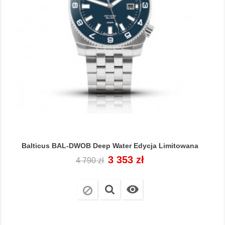
Balticus BAL-DWOB Deep Water Edycja Limitowana
Cena
Cena
3 353 zł
4 790 zł
regularna
