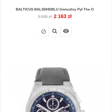
BALTICUS BALSDHDBLU Gwiezdny Pył The O
Cena
Cena
2 163 zł
3 090 zł
regularna
