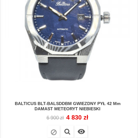
BALTICUS BLT-BALSDDBM GWIEZDNY PYŁ 42 Mm
DAMAST METEORYT NIEBIESKI
Cena
Cena
4 830 zł
6 900 zł
regularna
