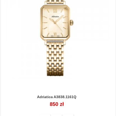
Adriatica A3838.1161Q
Cena
850 zł