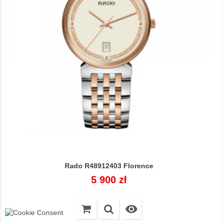
Rado R48912403 Florence
Cena
5 900 zł
