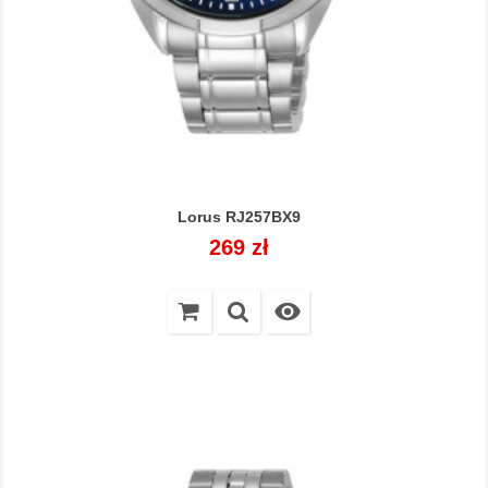
Lorus RJ257BX9
Cena
269 zł
