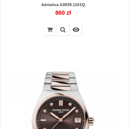
Adriatica A3839.1161Q
Cena
860 zł
