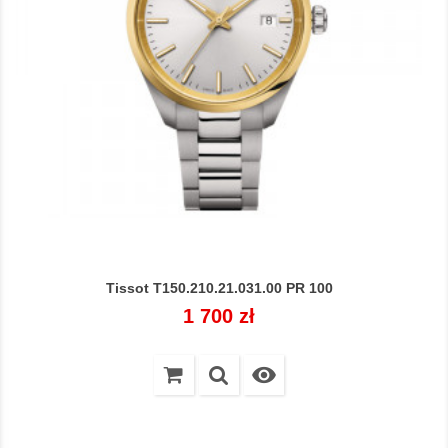
Tissot T150.210.21.031.00 PR 100
Cena
1 700 zł
