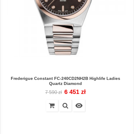
Frederigue Constant FC-240CD2NH2B Highlife Ladies
Quartz Diamond
Cena
Cena
6 451 zł
7 590 zł
regularna
