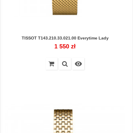
TISSOT T143.210.33.021.00 Everytime Lady
Cena
1 550 zł
