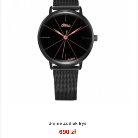
Błonie Zodiak Irys
Cena
690 zł