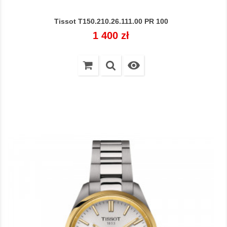
Tissot T150.210.26.111.00 PR 100
Cena
1 400 zł
