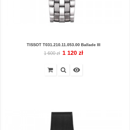
TISSOT T031.210.11.053.00 Ballade III
Cena
Cena
1 120 zł
1 600 zł
regularna
