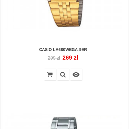
CASIO LA680WEGA-9ER
Cena
Cena
269 zł
299 zł
regularna
