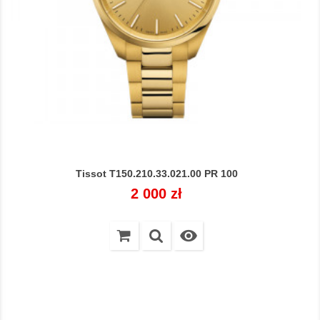
Tissot T150.210.33.021.00 PR 100
Cena
2 000 zł
