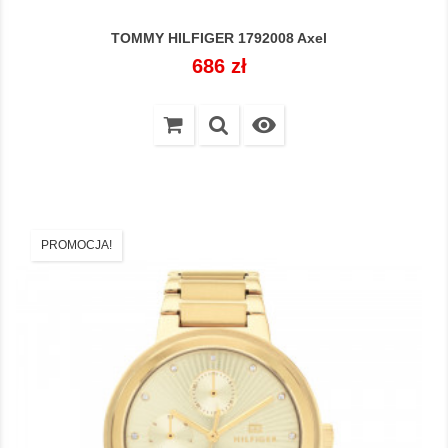
TOMMY HILFIGER 1792008 Axel
Cena
686 zł

PROMOCJA!