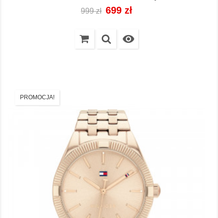
Cena
Cena
699 zł
999 zł
regularna

PROMOCJA!