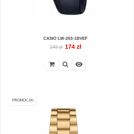
CASIO LW-203-1BVEF
Cena
Cena
174 zł
249 zł
regularna

PROMOCJA!