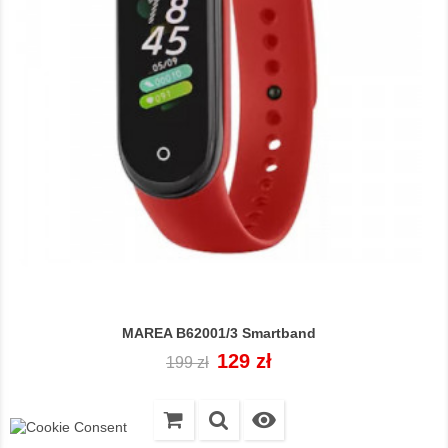
MAREA B62001/3 Smartband
Cena
Cena
129 zł
199 zł
regularna
