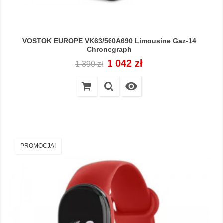
VOSTOK EUROPE VK63/560A690 Limousine Gaz-14
Chronograph
Cena
Cena
1 042 zł
1 390 zł
regularna

PROMOCJA!