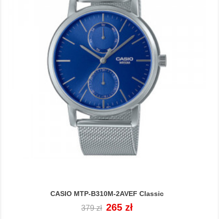
CASIO MTP-B310M-2AVEF Classic
Cena
Cena
265 zł
379 zł
regularna