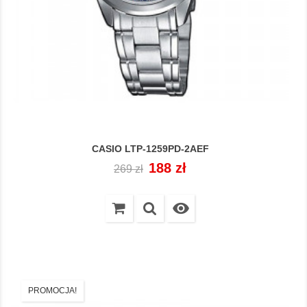
CASIO LTP-1259PD-2AEF
Cena
Cena
188 zł
269 zł
regularna

PROMOCJA!