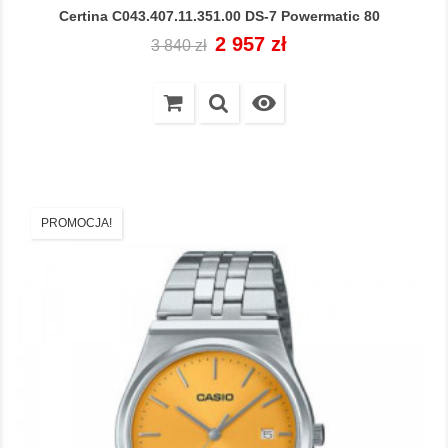
Certina C043.407.11.351.00 DS-7 Powermatic 80
Cena
Cena
2 957 zł
3 840 zł
regularna

PROMOCJA!