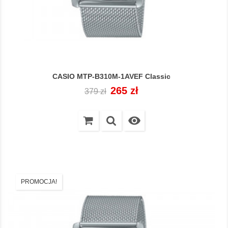
CASIO MTP-B310M-1AVEF Classic
Cena
Cena
265 zł
379 zł
regularna

PROMOCJA!