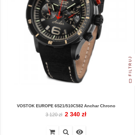
FILTRUJ
VOSTOK EUROPE 6S21/510C582 Anchar Chrono
Cena
Cena
2 340 zł
3 120 zł
regularna
