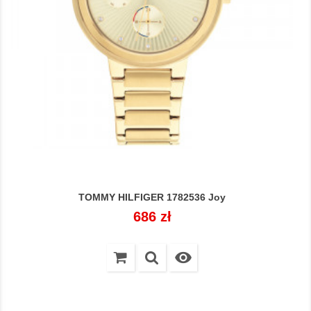
TOMMY HILFIGER 1782536 Joy
Cena
686 zł
