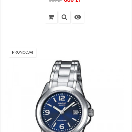
980 zł
regularna

PROMOCJA!