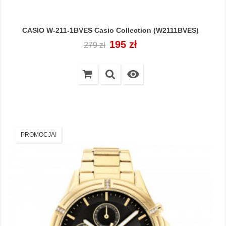
CASIO W-211-1BVES Casio Collection (W2111BVES)
Cena
Cena
195 zł
279 zł
regularna

PROMOCJA!