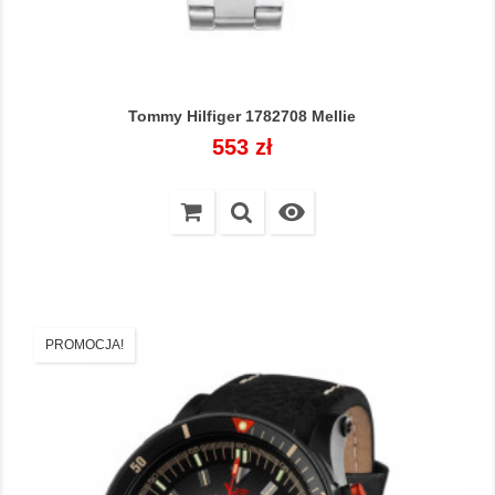
Tommy Hilfiger 1782708 Mellie
Cena
553 zł

PROMOCJA!