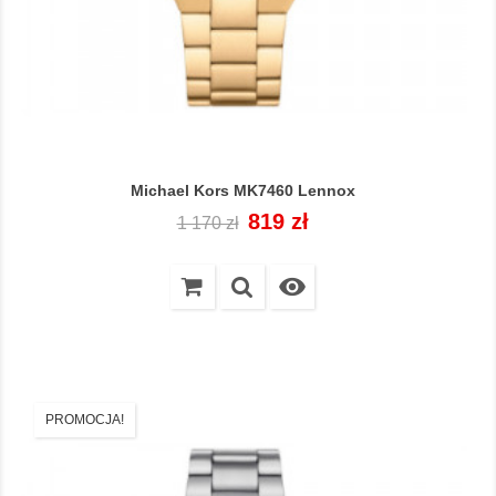
Michael Kors MK7460 Lennox
Cena
Cena
819 zł
1 170 zł
regularna

PROMOCJA!