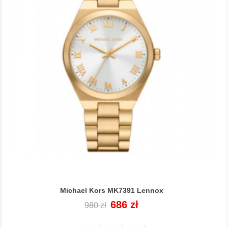
Michael Kors MK7391 Lennox
Cena
Cena
686 zł
980 zł
regularna