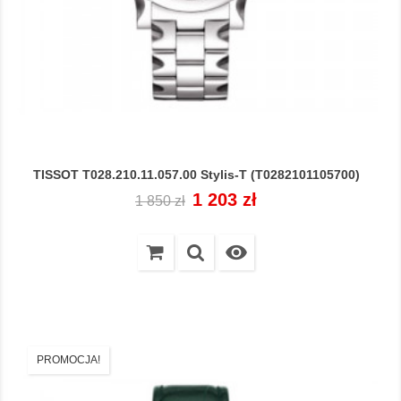
TISSOT T028.210.11.057.00 Stylis-T (T0282101105700)
Cena
Cena
1 203 zł
1 850 zł
regularna

PROMOCJA!