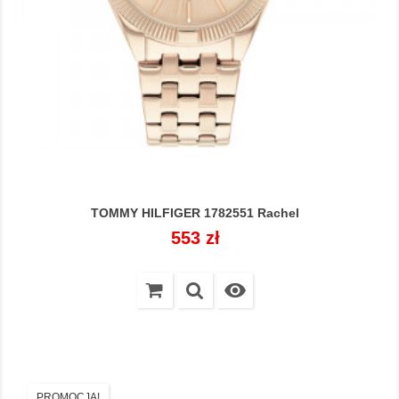
TOMMY HILFIGER 1782551 Rachel
Cena
553 zł

PROMOCJA!