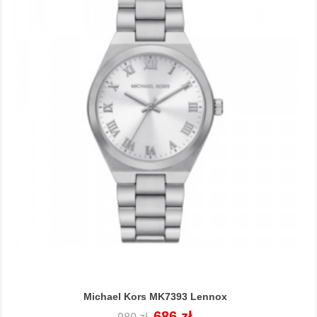
Michael Kors MK7393 Lennox
Cena
Cena
686 zł