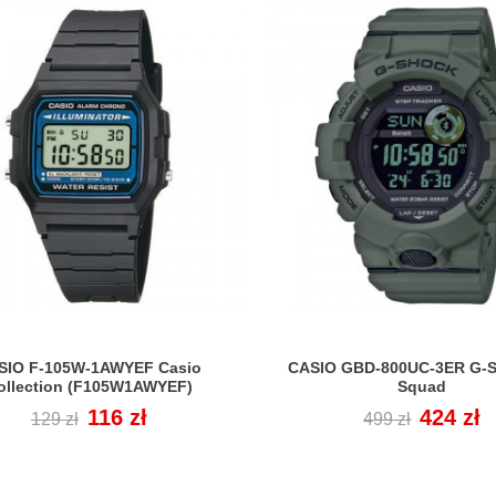
SIO F-105W-1AWYEF Casio
CASIO GBD-800UC-3ER G-S


ollection (F105W1AWYEF)
Squad
Cena
Cena
116 zł
Cena
Cena
424 zł
129 zł
499 zł
regularna
regularna