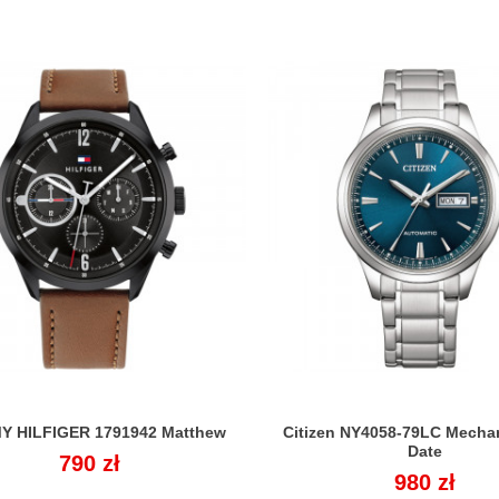
 HILFIGER 1791942 Matthew
Citizen NY4058-79LC Mecha


Date
Cena
790 zł
Cena
980 zł