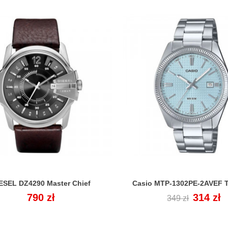
ESEL DZ4290 Master Chief
Casio MTP-1302PE-2AVEF T


Cena
790 zł
Cena
Cena
314 zł
349 zł
regularna