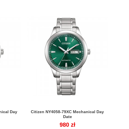
nical Day
Citizen NY4058-79XC Mechanical Day

Date
Cena
980 zł