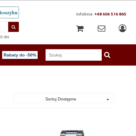
Infolinia:
+48 604 516 865
0 dni
Rabaty do -50%
Sortuj Dostępne
