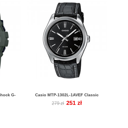
hock G-
Casio MTP-1302L-1AVEF Classic

Cena
Cena
251 zł
279 zł
regularna