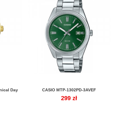
nical Day
CASIO MTP-1302PD-3AVEF

Cena
299 zł