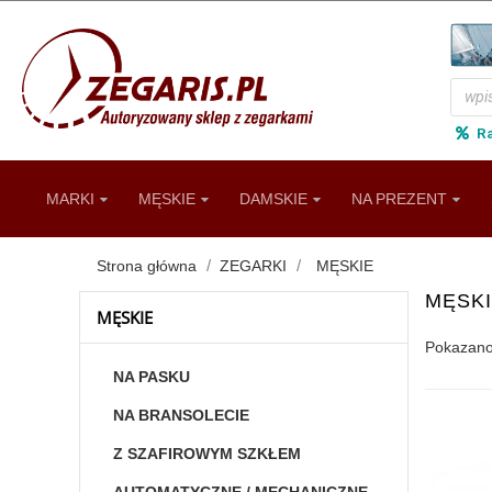
R
MARKI
MĘSKIE
DAMSKIE
NA PREZENT
Strona główna
ZEGARKI
MĘSKIE
MĘSK
MĘSKIE
Pokazano
NA PASKU
NA BRANSOLECIE
Z SZAFIROWYM SZKŁEM