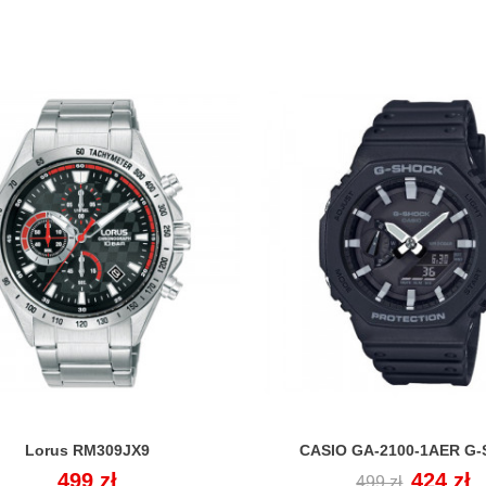
Lorus RM309JX9
CASIO GA-2100-1AER G-


Cena
499 zł
Cena
Cena
424 zł
499 zł