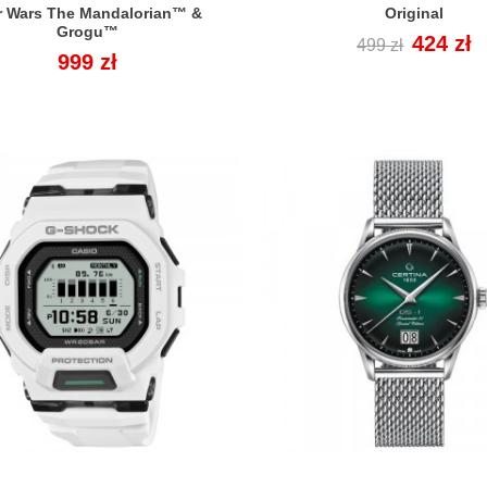


r Wars The Mandalorian™ &
Original
Grogu™
Cena
Cena
424 zł
499 zł
Cena
999 zł
regularna