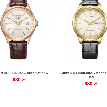
EN NH8393-05AC Automatic C7
Citizen NY4059-09AC Mecha


Date
Cena
980 zł
Cena
980 zł