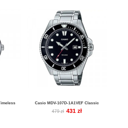
imeless
Casio MDV-107D-1A1VEF Classic

Cena
Cena
431 zł
479 zł
regularna