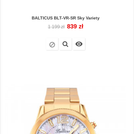
BALTICUS BLT-VR-SR Sky Variety
Cena
Cena
839 zł
1 199 zł
regularna
