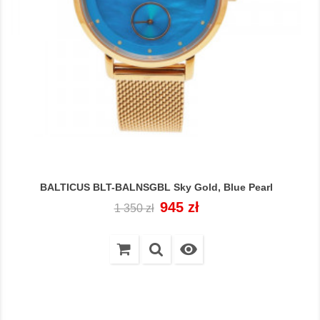
BALTICUS BLT-BALNSGBL Sky Gold, Blue Pearl
Cena
Cena
945 zł
1 350 zł
regularna
