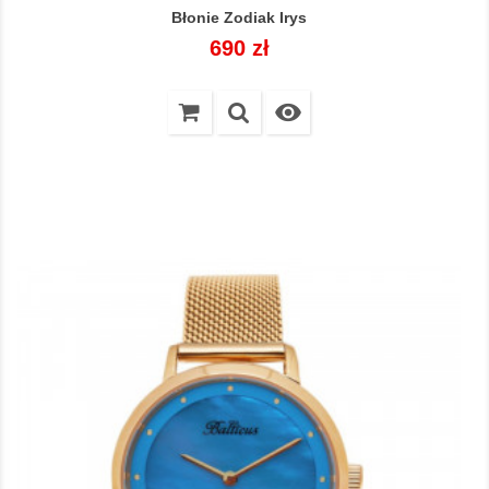
Błonie Zodiak Irys
Cena
690 zł
