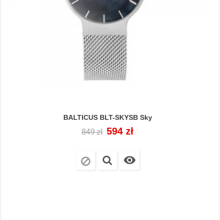
BALTICUS BLT-SKYSB Sky
Cena
Cena
594 zł
849 zł
regularna
