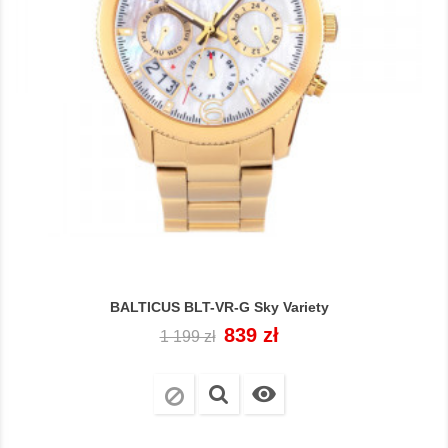
BALTICUS BLT-VR-G Sky Variety
Cena
Cena
839 zł
1 199 zł
regularna
