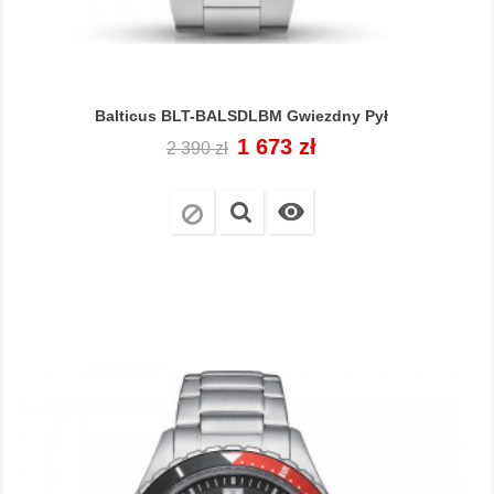
Balticus BLT-BALSDLBM Gwiezdny Pył
Cena
Cena
1 673 zł
2 390 zł
regularna
