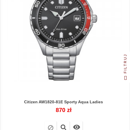
FILTRUJ
Citizen AW1820-81E Sporty Aqua Ladies
Cena
870 zł
