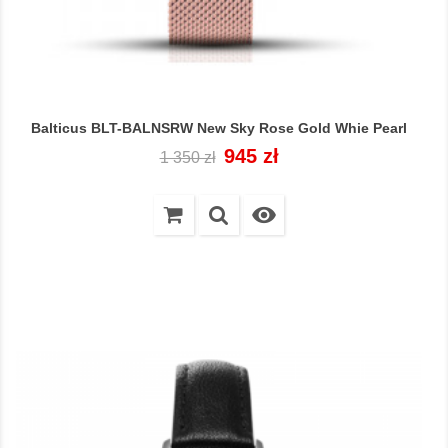
Balticus BLT-BALNSRW New Sky Rose Gold Whie Pearl
Cena
Cena
945 zł
1 350 zł
regularna
