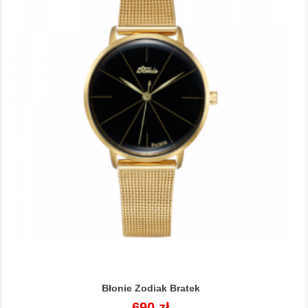
Błonie Zodiak Bratek
Cena
690 zł