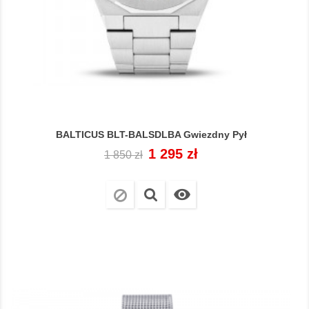
BALTICUS BLT-BALSDLBA Gwiezdny Pył
Cena
Cena
1 295 zł
1 850 zł
regularna
