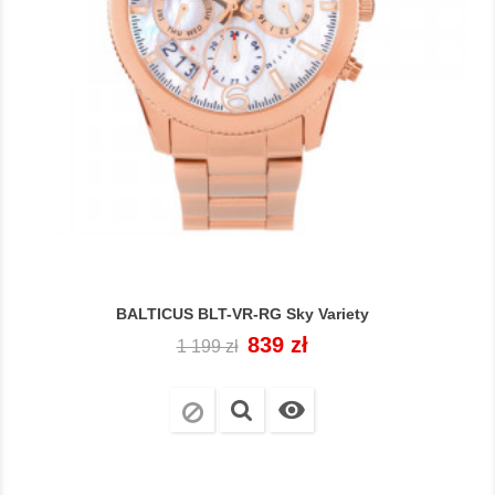
BALTICUS BLT-VR-RG Sky Variety
Cena
Cena
839 zł
1 199 zł
regularna
