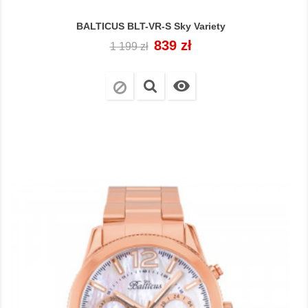
BALTICUS BLT-VR-S Sky Variety
Cena
Cena
839 zł
1 199 zł
regularna
