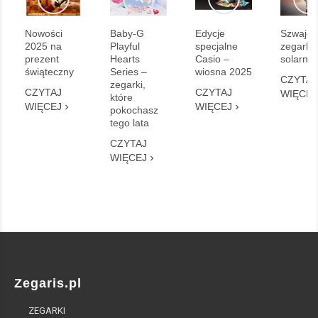
Nowości
Baby-G
Edycje
Szwajca
2025 na
Playful
specjalne
zegarki
prezent
Hearts
Casio –
solarne
świąteczny
Series –
wiosna 2025
CZYTAJ
zegarki,
CZYTAJ
CZYTAJ
WIĘCEJ
które
WIĘCEJ
WIĘCEJ
pokochasz
tego lata
CZYTAJ
WIĘCEJ
Zegaris.pl
ZEGARKI