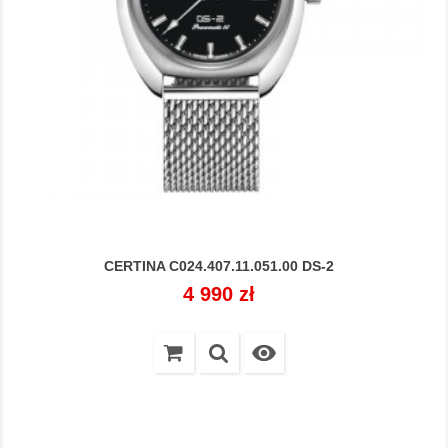
CERTINA C024.407.11.051.00 DS-2
Cena
4 990 zł
