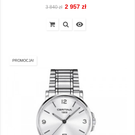
Cena
Cena
2 957 zł
3 840 zł
regularna

PROMOCJA!