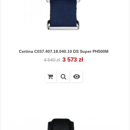
Certina C037.407.18.040.10 DS Super PH500M
Cena
Cena
3 573 zł
4 640 zł
regularna
