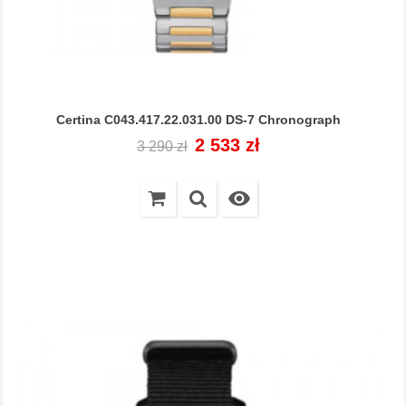
Certina C043.417.22.031.00 DS-7 Chronograph
Cena
Cena
2 533 zł
3 290 zł
regularna
