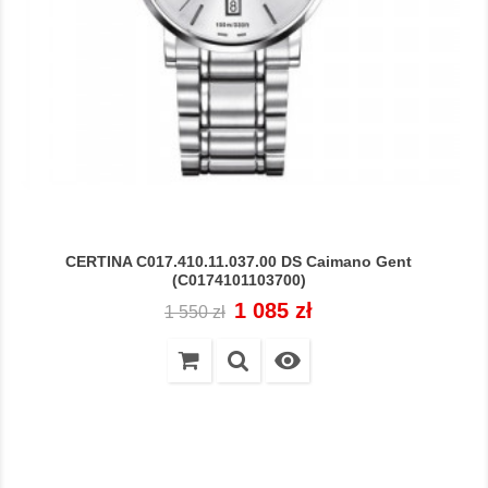
CERTINA C017.410.11.037.00 DS Caimano Gent
(C0174101103700)
Cena
Cena
1 085 zł
1 550 zł
regularna
