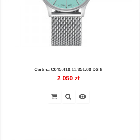
Certina C045.410.11.351.00 DS-8
Cena
2 050 zł
