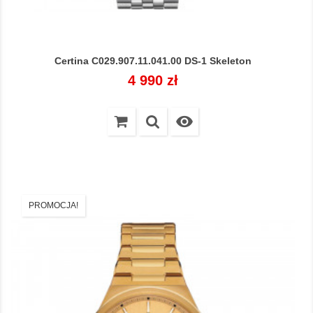
Certina C029.907.11.041.00 DS-1 Skeleton
Cena
4 990 zł

PROMOCJA!