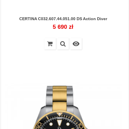
CERTINA C032.607.44.051.00 DS Action Diver
Cena
5 690 zł
