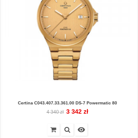
Certina C043.407.33.361.00 DS-7 Powermatic 80
Cena
Cena
3 342 zł
4 340 zł
regularna
