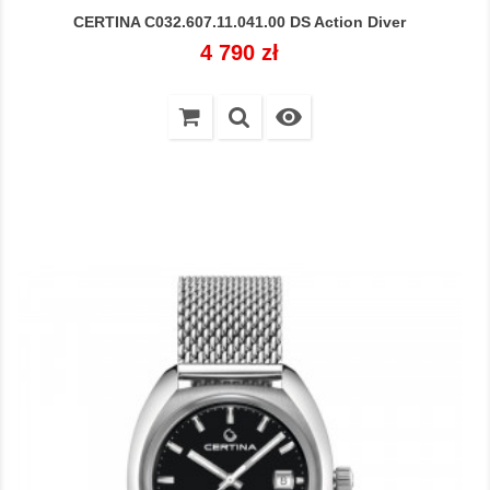
CERTINA C032.607.11.041.00 DS Action Diver
Cena
4 790 zł
