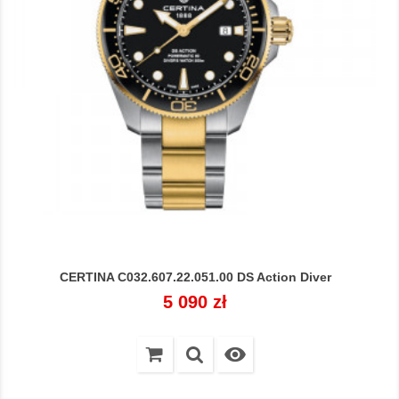
CERTINA C032.607.22.051.00 DS Action Diver
Cena
5 090 zł
