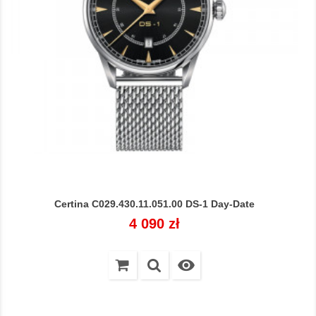
Certina C029.430.11.051.00 DS-1 Day-Date
Cena
4 090 zł
