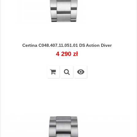
Certina C048.407.11.051.01 DS Action Diver
Cena
4 290 zł
