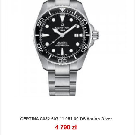
CERTINA C032.607.11.051.00 DS Action Diver
Cena
4 790 zł