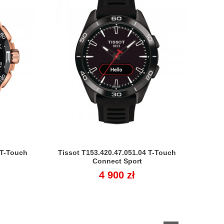
 T-Touch
Tissot T153.420.47.051.04 T-Touch

Connect Sport
Cena
4 900 zł