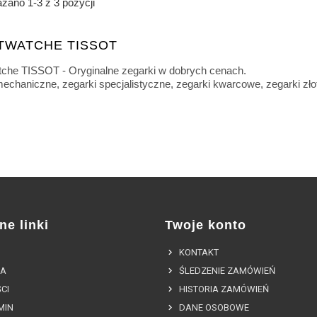
zano 1-3 z 3 pozycji
TWATCHE TISSOT
che TISSOT - Oryginalne zegarki w dobrych cenach.
echaniczne, zegarki specjalistyczne, zegarki kwarcowe, zegarki złot
ne linki
Twoje konto
KONTAKT
A
ŚLEDZENIE ZAMÓWIEŃ
CI
HISTORIA ZAMÓWIEŃ
MIN
DANE OSOBOWE