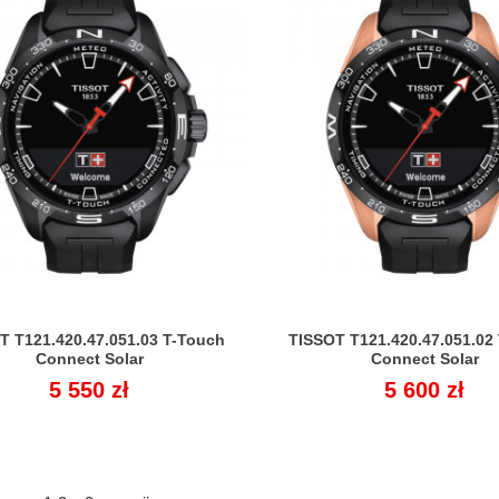
T T121.420.47.051.03 T-Touch
TISSOT T121.420.47.051.02


Connect Solar
Connect Solar
Cena
5 550 zł
Cena
5 600 zł