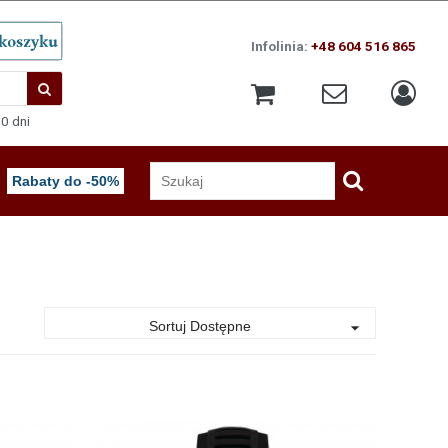
Infolinia:
+48 604 516 865
0 dni
Rabaty do -50%
Sortuj Dostępne
