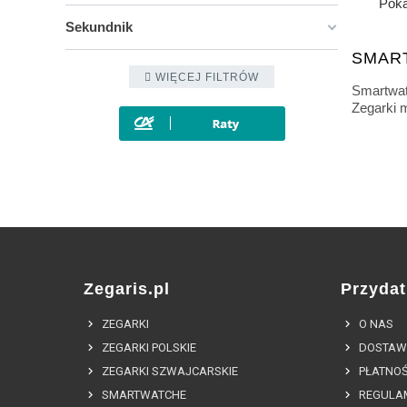
Poka
Sekundnik
SMAR
WIĘCEJ FILTRÓW
Smartwat
Zegarki m
Zegaris.pl
Przydat
ZEGARKI
O NAS
ZEGARKI POLSKIE
DOSTAW
ZEGARKI SZWAJCARSKIE
PŁATNOŚ
SMARTWATCHE
REGULA