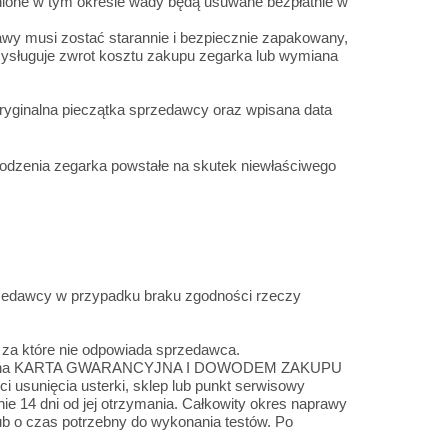
nione w tym okresie wady będą usuwane bezpłatnie w
y musi zostać starannie i bezpiecznie zapakowany,
zysługuje zwrot kosztu zakupu zegarka lub wymiana
oryginalna pieczątka sprzedawcy oraz wpisana data
zkodzenia zegarka powstałe na skutek niewłaściwego
rzedawcy w przypadku braku zgodności rzeczy
 za które nie odpowiada sprzedawca.
 wypełniona KARTA GWARANCYJNA I DOWODEM ZAKUPU
 usunięcia usterki, sklep lub punkt serwisowy
e 14 dni od jej otrzymania. Całkowity okres naprawy
b o czas potrzebny do wykonania testów. Po