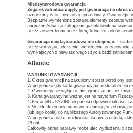
Międzynarodowa gwarancja
Zegarek Adriatica objęty jest gwarancją na okres d
oznaczony datą i pieczątką sprzedawcy. Gwarancja p
Bezpłatnie wymienione zostaną elementy zepsute wsk
naręczne Adriatica zakupione gdziekolwiek na świec
przez zatwierdzony przez firmę Adriatica zakład ser
Gwarancja międzynarodowa nie obejmuje:
- kradzi
przez wstrząsy, uderzenia, wgniecenia, zarysowania,
wynikających z niewłaściwego użycia bądź zaniedbania
Atlantic
WARUNKI GWARANCJI
1. Okres gwarancji na zakupiony sprzęt określony jest
W przypadku gdy karta gwarancyjna producenta nie okr
2. Gwarancja nie wyłącza, nie ogranicza ani nie zawi
3. Karta gwarancyjna ważna jest na terytorium Rzeczyp
4. Firma GRUPA ZIBI nie ponosi odpowiedzialności za
5. W celu dokonania naprawy reklamujący zobowi
(lub jego kopią) do najbliższego Autoryzowanego Pun
W przypadku braku możliwości usunięcia usterki, skl
28 dni.
Całkowity okres naprawy może ulec wydłużeniu o cza