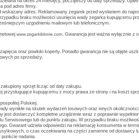
dzielana na okres 24 miesięcy, począwszy od daty sprzedaży. Ujaw
a pod adres firmy.
d wskazany adres. Reklamowany zegarek przed wysłaniem do napraw
W przypadku braku możliwości usunięcia wady zegarka kupującemu pr
eśniejszym uzgodnieniu mailowym lub telefonicznym.
rnetowej
. Gwarancja jest ważna wyłącznie z 
www.zegarkiblonie.com
 zapięcia oraz powłoki koperty. Ponadto gwarancja nie są objęte us
sowych po sprzedaży.
akupiony sprzęt licząc od daty zakupu.
ej przysługujące kupującemu z mocy prawa ze strony i na koszt sp
ospolitej Polskiej.
 wady wynikłe na skutek wydarzeń losowych oraz innych okoliczności
ązany jest dostarczyć kompletne urządzenie wraz z poprawnie
tu Serwisowego lub do punktu zakupu. W przypadku braku możliwości
go. Gwarant udziela odpowiedzi na reklamację konsumenta w termini
sy\kowych, o czas oczekiwania na części zamienne od dostawcy lu
 punkcie nadania.