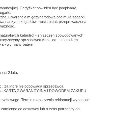
rancyjnej. Certyfikat powinien być podpisany,
egarka.
iczną. Gwarancja międzynarodowa obejmuje zegarki
prawa naszych zegarków musi zostać przeprowadzona
 ważność.
 naturalnych katastrof - zniszczeń spowodowanych
autoryzowany sprzedawca Adriatica - uszkodzeń
a - wymiany baterii
osi 2 lata.
i, za które nie odpowiada sprzedawca.
 wypełniona KARTA GWARANCYJNA I DOWODEM ZAKUPU
erwisowego. Termin rozpatrzenia reklamacji wynosi do
 zamienne od dostawcy lub o czas potrzebny do