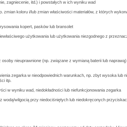
, zagniecenie, itd.) i powstałych w ich wyniku wad
np. zmian koloru i/lub zmian właściwości materiałów, z których wyko
rysowania kopert, pasków lub bransolet
iewłaściwego użytkowania lub użytkowania niezgodnego z przeznacze
osoby nieuprawnione (np. związane z wymianą baterii lub naprawą) l
ienia zegarka w nieodpowiednich warunkach, np. zbyt wysoka lub n
i itp.
yści w wyniku wad, niedokładności lub niefunkcjonowania zegarka
 z wodą/wilgocią przy niedociśniętych lub niedokręconych przyciska