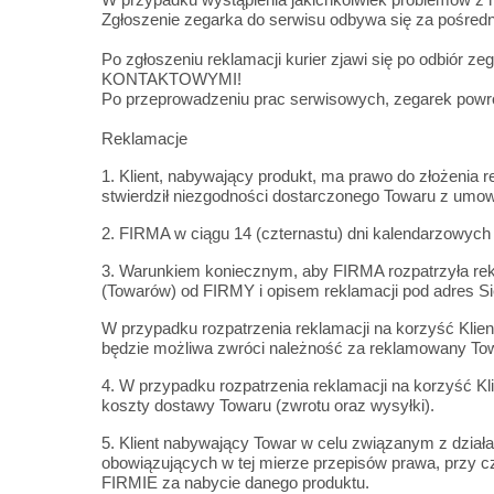
Zgłoszenie zegarka do serwisu odbywa się za pośredn
Po zgłoszeniu reklamacji kurier zjawi się po 
KONTAKTOWYMI!
Po przeprowadzeniu prac serwisowych, zegarek powr
Reklamacje
1. Klient, nabywający produkt, ma prawo do złożenia r
stwierdził niezgodności dostarczonego Towaru z umow
2. FIRMA w ciągu 14 (czternastu) dni kalendarzowych 
3. Warunkiem koniecznym, aby FIRMA rozpatrzyła rekl
(Towarów) od FIRMY i opisem reklamacji pod adres Sie
W przypadku rozpatrzenia reklamacji na korzyść Klien
będzie możliwa zwróci należność za reklamowany Tow
4. W przypadku rozpatrzenia reklamacji na korzyść K
koszty dostawy Towaru (zwrotu oraz wysyłki).
5. Klient nabywający Towar w celu związanym z dział
obowiązujących w tej mierze przepisów prawa, przy cz
FIRMIE za nabycie danego produktu.