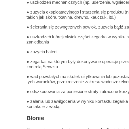
● uszkodzeń mechanicznych (np. uderzenie, wgniecenie
● zużycia eksploatacyjnego i starzenia się produktu (
takich jak skóra, tkanina, drewno, kauczuk, itd.)
● ścierania się zewnętrznych powłok, zużycia bądź za
● uszkodzeń którejkolwiek części zegarka w wyniku n
zaniedbania
● zużycia baterii
● zegarka, na którym były dokonywane operacje przez 
kontrolą Serwisu
● wad powstałych na skutek użytkowania lub pozostaw
tych warunków, przekroczenie zakresu wodoszczelnośc
● odszkodowania za poniesione straty i utracone korz
● zalania lub zawilgocenia w wyniku kontaktu zegarka
kontakcie z wodą.
Błonie