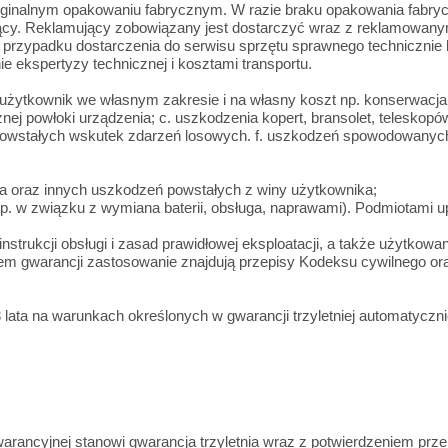
yginalnym opakowaniu fabrycznym. W razie braku opakowania fabry
ujący. Reklamujący zobowiązany jest dostarczyć wraz z reklamowan
przypadku dostarczenia do serwisu sprzętu sprawnego technicznie lub
 ekspertyzy technicznej i kosztami transportu.
 użytkownik we własnym zakresie i na własny koszt np. konserwacja
rznej powłoki urządzenia; c. uszkodzenia kopert, bransolet, telesko
powstałych wskutek zdarzeń losowych. f. uszkodzeń spowodowany
ia oraz innych uszkodzeń powstałych z winy użytkownika;
(np. w związku z wymiana baterii, obsługa, naprawami). Podmiotami
strukcji obsługi i zasad prawidłowej eksploatacji, a także użytkowa
em gwarancji zastosowanie znajdują przepisy Kodeksu cywilnego o
lata na warunkach określonych w gwarancji trzyletniej automatycznie
rancyjnej stanowi gwarancja trzyletnia wraz z potwierdzeniem przel