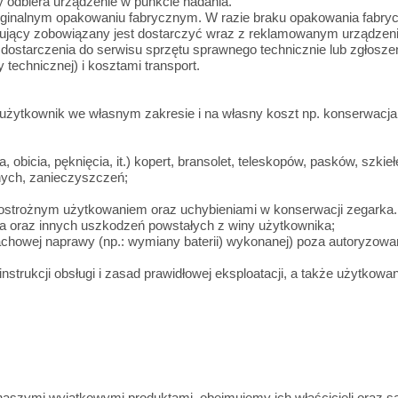
 odbiera urządzenie w punkcie nadania.
yginalnym opakowaniu fabrycznym. W razie braku opakowania fabryc
ujący zobowiązany jest dostarczyć wraz z reklamowanym urządzeni
dostarczenia do serwisu sprzętu sprawnego technicznie lub zgłoszeni
technicznej) i kosztami transport.
 użytkownik we własnym zakresie i na własny koszt np. konserwacja
 obicia, pęknięcia, it.) kopert, bransolet, teleskopów, pasków, szkieł
ych, zanieczyszczeń;
strożnym użytkowaniem oraz uchybieniami w konserwacji zegarka. 
ia oraz innych uszkodzeń powstałych z winy użytkownika;
fachowej naprawy (np.: wymiany baterii) wykonanej) poza autoryzow
strukcji obsługi i zasad prawidłowej eksploatacji, a także użytkowa
naszymi wyjątkowymi produktami, obejmujemy ich właścicieli oraz 