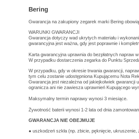
Bering
Gwarancja na zakupiony zegarek marki Bering obowi
WARUNKI GWARANCJI
Gwarancja dotyczy wad ukrytych materiału i wykonani
gwarancyjna jest ważna, gdy jest poprawnie i komple
Karta gwarancyjna uprawnia do bezpłatnych napraw w 
W przypadku dostarczenia zegarka do Punktu Sprzedaż
W przypadku, gdy w okresie trwania gwarancji, napra
tym celu zostanie udostępniona Kupującemu Nota Re
Gwarancja jest niezależna od jakiejkolwiek gwarancji 
ogranicza ani nie zawiesza uprawnień Kupującego wyn
Maksymalny termin naprawy wynosi 3 miesiące.
Żywotność baterii wynosi 1-2 lata od dnia zamontowani
GWARANCJA NIE OBEJMUJE
● uszkodzeń szkła (np. zbicie, pęknięcie, ukruszenie, 