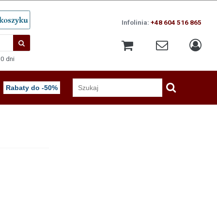
Infolinia:
+48 604 516 865
0 dni
Rabaty do -50%