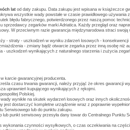
wóch lat
od daty zakupu. Data zakupu jest wpisana w książeczce gwa
okrywa wszystkie wady powstałe w czasie prawidłowego używania z
utek błędu fabrycznego, potwierdzonego przez naszą pomoc techn
ie u sprzedawcy zegarków marki Adriatica. Każdy przegląd oraz na
wisowy. W przeciwnym razie gwarancja międzynarodowa straci swoją
eży - straty - uszkodzeń w wyniku zdarzeń losowych - konsekwencji
 zmiażdżenia - zmiany bądź otwarcie zegarka przez inną osobę niż 
 - uszkodzeń wynikających z naturalnego starzenia i zużycia zegark
 w karcie gwarancyjnej producenta.
eśla czasu trwania gwarancji, należy przyjąć że okres gwarancji wyn
esza uprawnień kupującego wynikających z rękojmi.
ospolitej Polskiej.
 wady wynikłe na skutek wydarzeń losowych oraz innych okolicznośc
ązany jest dostarczyć kompletne urządzenie wraz z poprawnie
ktu Serwisowego lub do punktu zakupu.
ep lub punkt serwisowy przesyła dany towar do Centralnego Punktu S
s wykonania czynności wysyłkowych, o czas oczekiwania na części