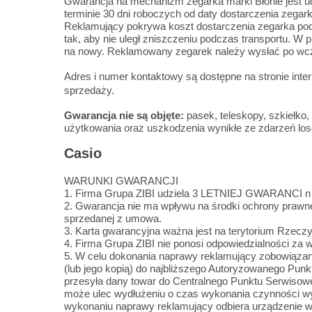
Gwarancja na mechanizm zegarka marki Błonie jest u
terminie 30 dni roboczych od daty dostarczenia zegark
Reklamujący pokrywa koszt dostarczenia zegarka po
tak, aby nie uległ zniszczeniu podczas transportu. 
na nowy. Reklamowany zegarek należy wysłać po wcz
Adres i numer kontaktowy są dostępne na stronie inte
sprzedaży.
Gwarancja nie są objęte:
pasek, teleskopy, szkiełko,
użytkowania oraz uszkodzenia wynikłe ze zdarzeń lo
Casio
WARUNKI GWARANCJI
1. Firma Grupa ZIBI udziela 3 LETNIEJ GWARANCI n z
2. Gwarancja nie ma wpływu na środki ochrony prawn
sprzedanej z umowa.
3. Karta gwarancyjna ważna jest na terytorium Rzeczyp
4. Firma Grupa ZIBI nie ponosi odpowiedzialności za
5. W celu dokonania naprawy reklamujący zobowi
(lub jego kopią) do najbliższego Autoryzowanego Punk
przesyła dany towar do Centralnego Punktu Serwisowe
może ulec wydłużeniu o czas wykonania czynności wy
wykonaniu naprawy reklamujący odbiera urządzenie w