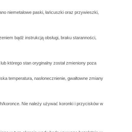
nano niemetalowe paski, łańcuszki oraz przywieszki,
niem bądź instrukcją obsługi, braku staranności,
ub którego stan oryginalny został zmieniony poza
iska temperatura, nasłonecznienie, gwałtowne zmiany
ch/koronce. Nie należy używać koronki i przycisków w