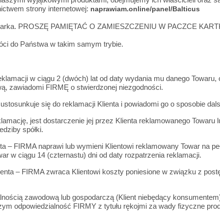
ictwem strony internetowej:
naprawiam.online/panel/Balticus
odbiór zegarka. PROSZĘ PAMIĘTAĆ O ZAMIESZCZENIU W PACZCE 
óci do Państwa w takim samym trybie.
eklamacji w ciągu 2 (dwóch) lat od daty wydania mu danego Towaru, 
ą, zawiadomi FIRMĘ o stwierdzonej niezgodności.
ustosunkuje się̨ do reklamacji Klienta i powiadomi go o sposobie da
amację, jest dostarczenie jej przez Klienta reklamowanego Towar
dziby spółki.
ta – FIRMA naprawi lub wymieni Klientowi reklamowany Towar na pełn
ar w ciągu 14 (czternastu) dni od daty rozpatrzenia reklamacji.
lienta – FIRMA zwraca Klientowi koszty poniesione w związku z po
alnością zawodową lub gospodarczą (Klient niebędący konsumentem)
ym odpowiedzialność FIRMY z tytułu rękojmi za wady fizyczne produk