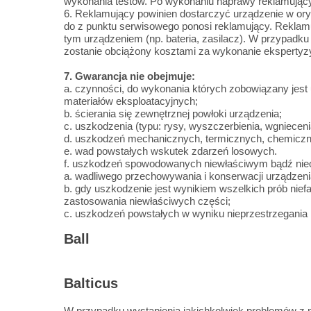
wykonania testów. Po wykonaniu naprawy reklamujący
6. Reklamujący powinien dostarczyć urządzenie w or
do z punktu serwisowego ponosi reklamujący. Reklam
tym urządzeniem (np. bateria, zasilacz). W przypadku 
zostanie obciążony kosztami za wykonanie ekspertyzy 
7. Gwarancja nie obejmuje:
a. czynności, do wykonania których zobowiązany jest
materiałów eksploatacyjnych;
b. ścierania się zewnętrznej powłoki urządzenia;
c. uszkodzenia (typu: rysy, wyszczerbienia, wgniecenia,
d. uszkodzeń mechanicznych, termicznych, chemiczn
e. wad powstałych wskutek zdarzeń losowych.
f. uszkodzeń spowodowanych niewłaściwym bądź nieo
a. wadliwego przechowywania i konserwacji urządzen
b. gdy uszkodzenie jest wynikiem wszelkich prób nie
zastosowania niewłaściwych części;
c. uszkodzeń powstałych w wyniku nieprzestrzegania in
Ball
Balticus
W przypadku wystąpienia jakichkolwiek problemów z 