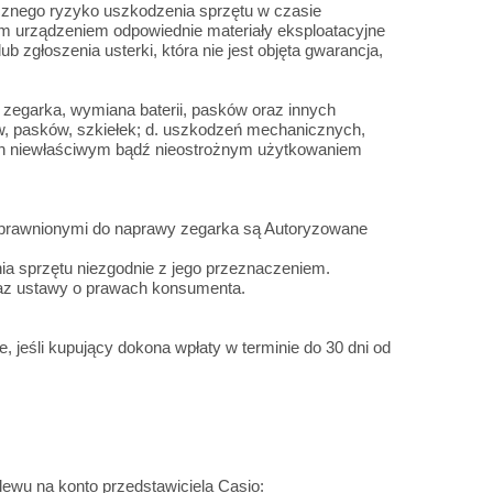
cznego ryzyko uszkodzenia sprzętu w czasie
ym urządzeniem odpowiednie materiały eksploatacyjne
 zgłoszenia usterki, która nie jest objęta gwarancja,
 zegarka, wymiana baterii, pasków oraz innych
pów, pasków, szkiełek; d. uszkodzeń mechanicznych,
ch niewłaściwym bądź nieostrożnym użytkowaniem
 uprawnionymi do naprawy zegarka są Autoryzowane
nia sprzętu niezgodnie z jego przeznaczeniem.
raz ustawy o prawach konsumenta.
, jeśli kupujący dokona wpłaty w terminie do 30 dni od
ewu na konto przedstawiciela Casio: