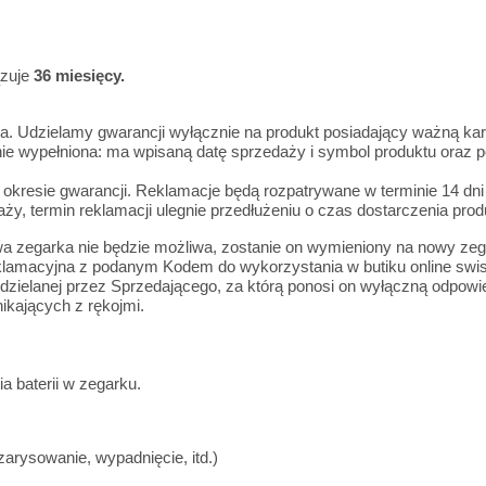
ązuje
36 miesięcy.
a. Udzielamy gwarancji wyłącznie na produkt posiadający ważną kar
tnie wypełniona: ma wpisaną datę sprzedaży i symbol produktu oraz 
okresie gwarancji. Reklamacje będą rozpatrywane w terminie 14 dni
y, termin reklamacji ulegnie przedłużeniu o czas dostarczenia prod
wa zegarka nie będzie możliwa, zostanie on wymieniony na nowy zeg
klamacyjna z podanym Kodem do wykorzystania w butiku online swi
udzielanej przez Sprzedającego, za którą ponosi on wyłączną odpowie
ikających z rękojmi.
a baterii w zegarku.
zarysowanie, wypadnięcie, itd.)