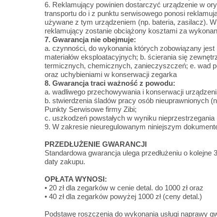
6. Reklamujący powinien dostarczyć urządzenie w or
transportu do i z punktu serwisowego ponosi reklam
używane z tym urządzeniem (np. bateria, zasilacz). W 
reklamujący zostanie obciążony kosztami za wykonanie
7. Gwarancja nie obejmuje:
a. czynności, do wykonania których zobowiązany jest
materiałów eksploatacyjnych; b. ścierania się zewnęt
termicznych, chemicznych, zanieczyszczeń; e. wad 
oraz uchybieniami w konserwacji zegarka
8. Gwarancja traci ważność z powodu:
a. wadliwego przechowywania i konserwacji urządzen
b. stwierdzenia śladów pracy osób nieuprawnionych 
Punkty Serwisowe firmy Zibi;
c. uszkodzeń powstałych w wyniku nieprzestrzegania in
9. W zakresie nieuregulowanym niniejszym dokument
PRZEDŁUŻENIE GWARANCJI
Standardowa gwarancja ulega przedłużeniu o kolejne 3 
daty zakupu.
OPŁATA WYNOSI:
• 20 zł dla zegarków w cenie detal. do 1000 zł oraz
• 40 zł dla zegarków powyżej 1000 zł (ceny detal.)
Podstawę roszczenia do wykonania usługi naprawy gwa