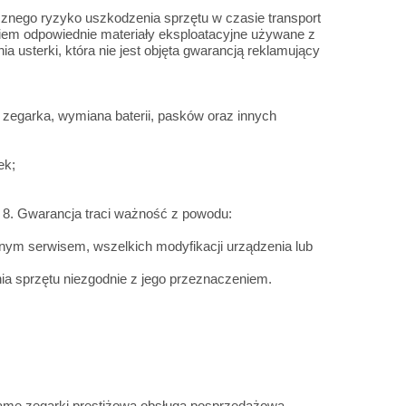
znego ryzyko uszkodzenia sprzętu w czasie transport
em odpowiednie materiały eksploatacyjne używane z
a usterki, która nie jest objęta gwarancją reklamujący
 zegarka, wymiana baterii, pasków oraz innych
ek;
8. Gwarancja traci ważność z powodu:
anym serwisem, wszelkich modyfikacji urządzenia lub
nia sprzętu niezgodnie z jego przeznaczeniem.
same zegarki prestiżową obsługą posprzedażową.