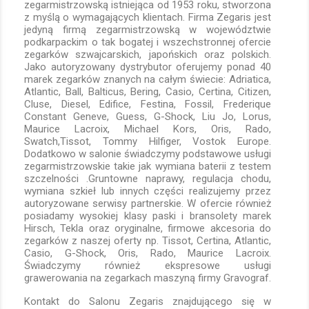
zegarmistrzowską istniejąca od 1953 roku, stworzona
z myślą o wymagających klientach. Firma Zegaris jest
jedyną firmą zegarmistrzowską w województwie
podkarpackim o tak bogatej i wszechstronnej ofercie
zegarków szwajcarskich, japońskich oraz polskich.
Jako autoryzowany dystrybutor oferujemy ponad 40
marek zegarków znanych na całym świecie: Adriatica,
Atlantic, Ball, Balticus, Bering, Casio, Certina, Citizen,
Cluse, Diesel, Edifice, Festina, Fossil, Frederique
Constant Geneve, Guess, G-Shock, Liu Jo, Lorus,
Maurice Lacroix, Michael Kors, Oris, Rado,
Swatch,Tissot, Tommy Hilfiger, Vostok Europe.
Dodatkowo w salonie świadczymy podstawowe usługi
zegarmistrzowskie takie jak wymiana baterii z testem
szczelności .Gruntowne naprawy, regulacja chodu,
wymiana szkieł lub innych części realizujemy przez
autoryzowane serwisy partnerskie. W ofercie również
posiadamy wysokiej klasy paski i bransolety marek
Hirsch, Tekla oraz oryginalne, firmowe akcesoria do
zegarków z naszej oferty np. Tissot, Certina, Atlantic,
Casio, G-Shock, Oris, Rado, Maurice Lacroix.
Świadczymy również ekspresowe usługi
grawerowania na zegarkach maszyną firmy Gravograf.
Kontakt do Salonu Zegaris znajdującego się w