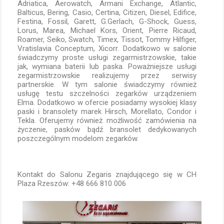
Adriatica, Aerowatch, Armani Exchange, Atlantic,
Balticus, Bering, Casio, Certina, Citizen, Diesel, Edifice,
Festina, Fossil, Garett, G.Gerlach, G-Shock, Guess,
Lorus, Marea, Michael Kors, Orient, Pierre Ricaud,
Roamer, Seiko, Swatch, Timex, Tissot, Tommy Hilfiger,
Vratislavia Conceptum, Xicorr. Dodatkowo w salonie
świadczymy proste usługi zegarmistrzowskie, takie
jak, wymiana baterii lub paska. Poważniejsze usługi
zegarmistrzowskie realizujemy przez serwisy
partnerskie. W tym salonie świadczymy również
usługę testu szczelności zegarków urządzeniem
Elma. Dodatkowo w ofercie posiadamy wysokiej klasy
paski i bransolety marek Hirsch, Morellato, Condor i
Tekla. Oferujemy również możliwość zamówienia na
życzenie, pasków bądź bransolet dedykowanych
poszczególnym modelom zegarków.
Kontakt do Salonu Zegaris znajdującego się w CH
Plaza Rzeszów: +48 666 810 006