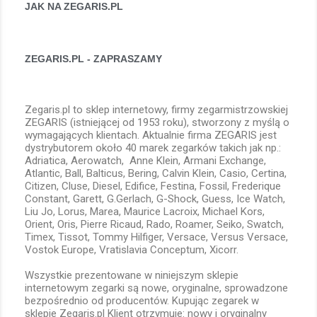
JAK NA ZEGARIS.PL
ZEGARIS.PL - ZAPRASZAMY
Zegaris.pl to sklep internetowy, firmy zegarmistrzowskiej
ZEGARIS (istniejącej od 1953 roku), stworzony z myślą o
wymagających klientach. Aktualnie firma ZEGARIS jest
dystrybutorem około 40 marek zegarków takich jak np.:
Adriatica, Aerowatch, Anne Klein, Armani Exchange,
Atlantic, Ball, Balticus, Bering, Calvin Klein, Casio, Certina,
Citizen, Cluse, Diesel, Edifice, Festina, Fossil, Frederique
Constant, Garett, G.Gerlach, G-Shock, Guess, Ice Watch,
Liu Jo, Lorus, Marea, Maurice Lacroix, Michael Kors,
Orient, Oris, Pierre Ricaud, Rado, Roamer, Seiko, Swatch,
Timex, Tissot, Tommy Hilfiger, Versace, Versus Versace,
Vostok Europe, Vratislavia Conceptum, Xicorr.
Wszystkie prezentowane w niniejszym sklepie
internetowym zegarki są nowe, oryginalne, sprowadzone
bezpośrednio od producentów. Kupując zegarek w
sklepie Zegaris.pl Klient otrzymuje: nowy i oryginalny