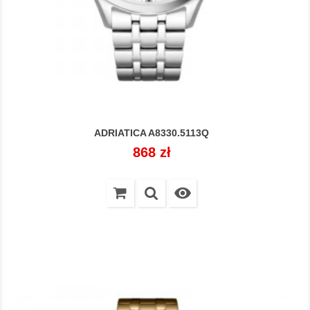
ADRIATICA A8330.5113Q
Cena
868 zł
