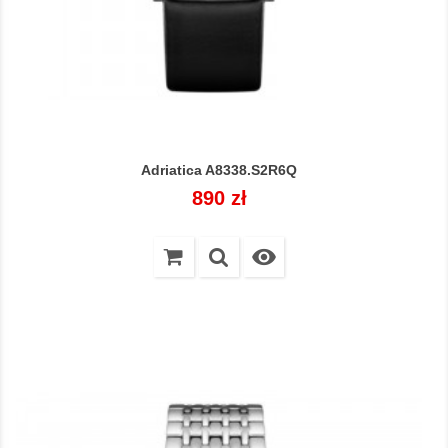
Adriatica A8338.S2R6Q
Cena
890 zł
