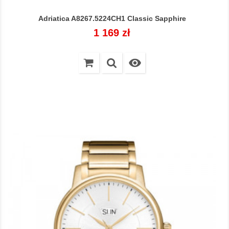
Adriatica A8267.5224CH1 Classic Sapphire
Cena
1 169 zł
