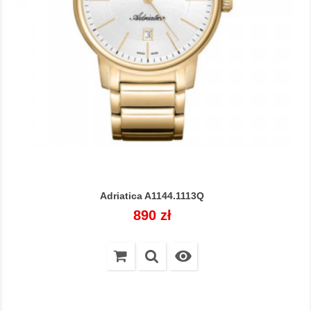
Adriatica A1144.1113Q
Cena
890 zł
