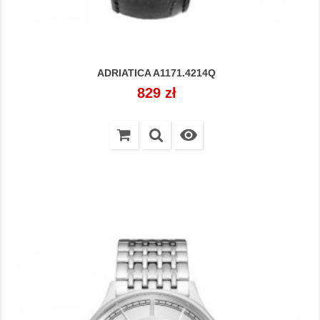
ADRIATICA A1171.4214Q
Cena
829 zł
