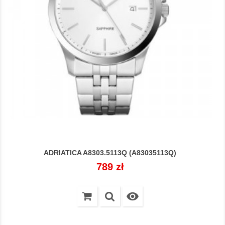
ADRIATICA A8303.5113Q (A83035113Q)
Cena
789 zł
