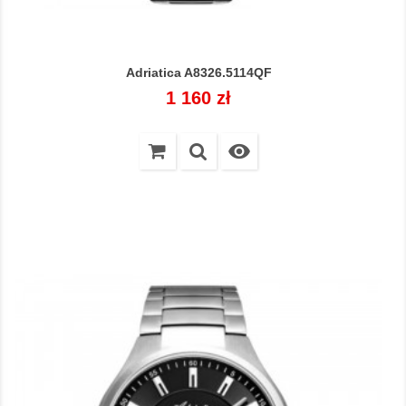
Adriatica A8326.5114QF
Cena
1 160 zł
