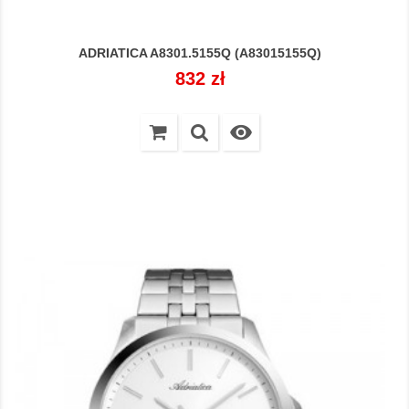
ADRIATICA A8301.5155Q (A83015155Q)
Cena
832 zł
