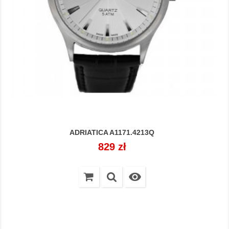
ADRIATICA A1171.4213Q
Cena
829 zł
