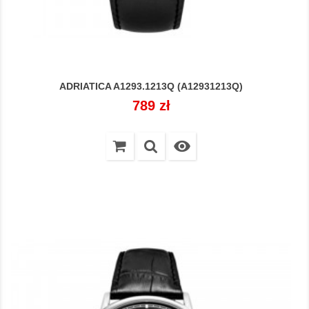
ADRIATICA A1293.1213Q (A12931213Q)
Cena
789 zł
