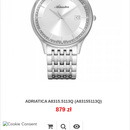
ADRIATICA A8315.5113Q (A83155113Q)
Cena
879 zł
