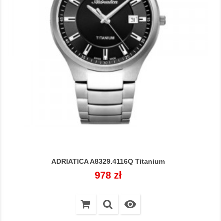
ADRIATICA A8329.4116Q Titanium
Cena
978 zł
