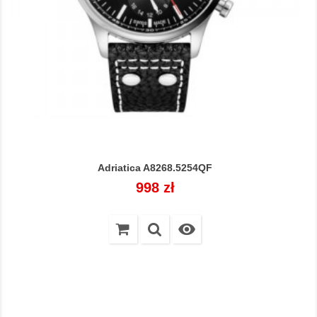
Adriatica A8268.5254QF
Cena
998 zł
