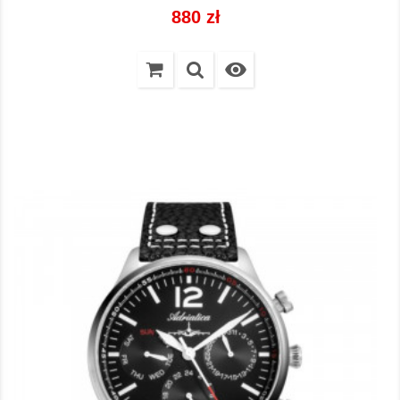
Cena
880 zł
