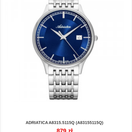
ADRIATICA A8315.5115Q (A83155115Q)
Cena
879 zł