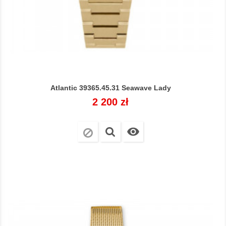
Atlantic 39365.45.31 Seawave Lady
Cena
2 200 zł
