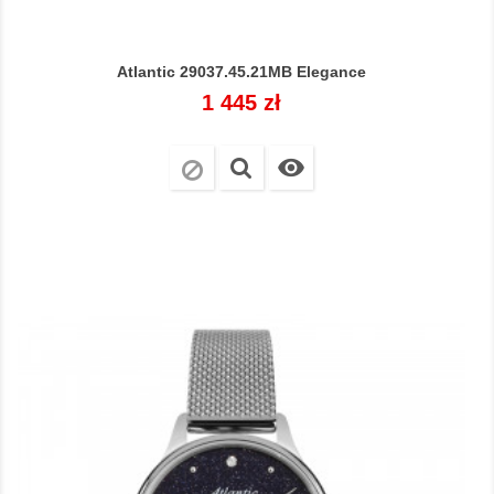
Atlantic 29037.45.21MB Elegance
Cena
1 445 zł
