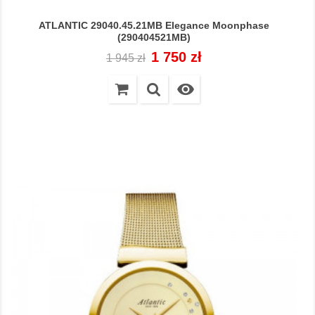
ATLANTIC 29040.45.21MB Elegance Moonphase
(290404521MB)
Cena
Cena
1 750 zł
1 945 zł
regularna
