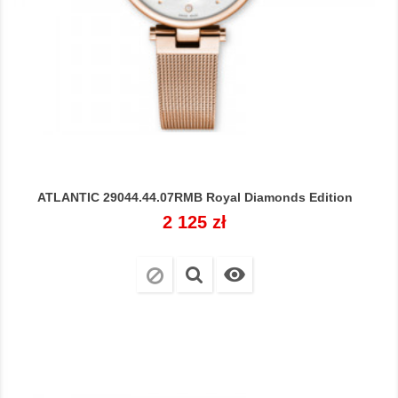
ATLANTIC 29044.44.07RMB Royal Diamonds Edition
Cena
2 125 zł
