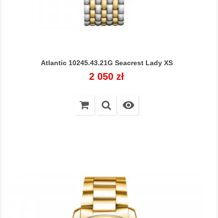
Atlantic 10245.43.21G Seacrest Lady XS
Cena
2 050 zł
