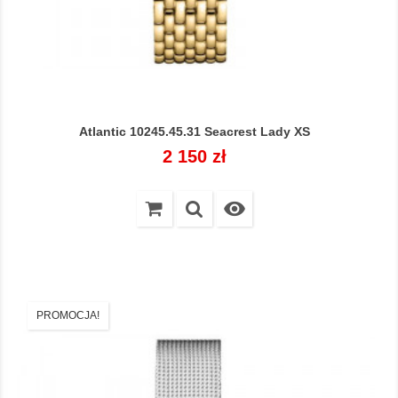
Atlantic 10245.45.31 Seacrest Lady XS
Cena
2 150 zł

PROMOCJA!