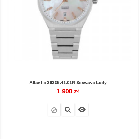
Atlantic 39365.41.01R Seawave Lady
Cena
1 900 zł
