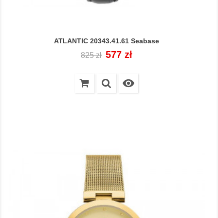
ATLANTIC 20343.41.61 Seabase
Cena
Cena
577 zł
825 zł
regularna
