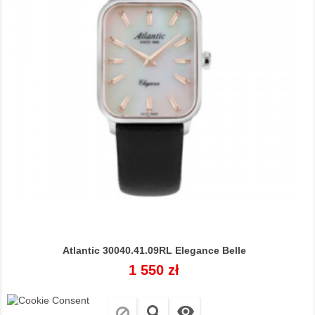
Atlantic 30040.41.09RL Elegance Belle
Cena
1 550 zł
