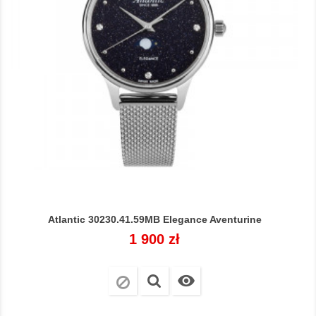
Atlantic 30230.41.59MB Elegance Aventurine
Cena
1 900 zł
