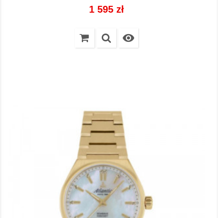
Cena
1 595 zł
