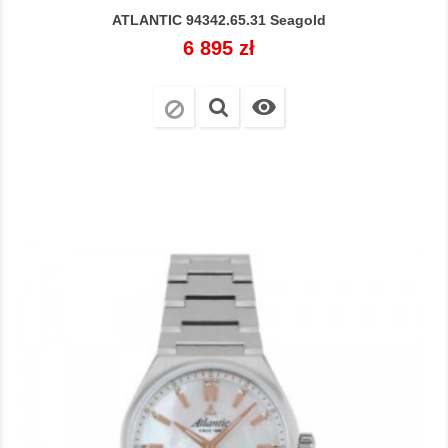
ATLANTIC 94342.65.31 Seagold
Cena
6 895 zł
