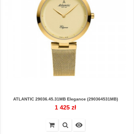
ATLANTIC 29036.45.31MB Elegance (290364531MB)
Cena
1 425 zł
