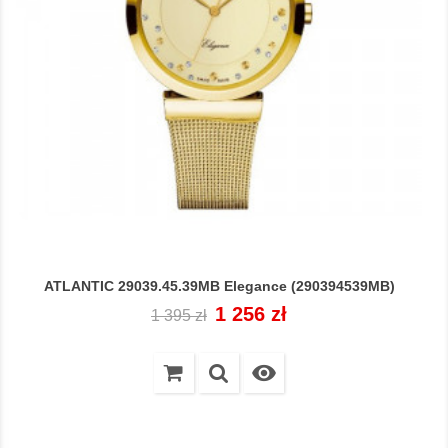
ATLANTIC 29039.45.39MB Elegance (290394539MB)
Cena
Cena
1 256 zł
1 395 zł
regularna
