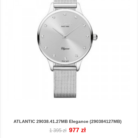
ATLANTIC 29038.41.27MB Elegance (290384127MB)
Cena
Cena
977 zł
1 395 zł
regularna