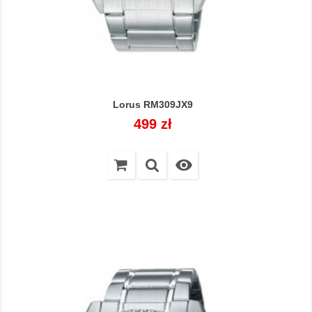
Lorus RM309JX9
Cena
499 zł
