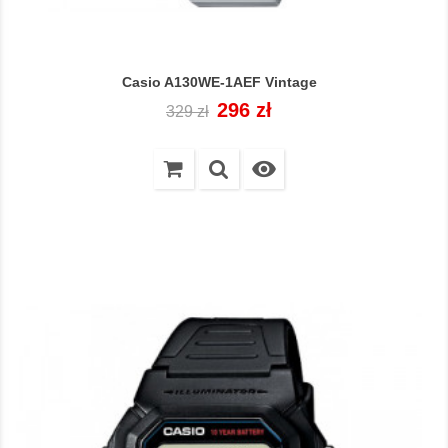
Casio A130WE-1AEF Vintage
Cena
Cena
296 zł
329 zł
regularna
