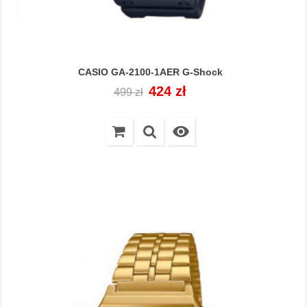
CASIO GA-2100-1AER G-Shock
Cena
Cena
424 zł
499 zł
regularna
