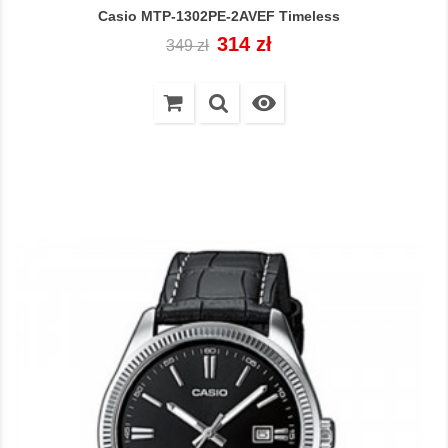
Casio MTP-1302PE-2AVEF Timeless
Cena
Cena
314 zł
349 zł
regularna
