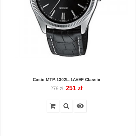
Casio MTP-1302L-1AVEF Classic
Cena
Cena
251 zł
279 zł
regularna
