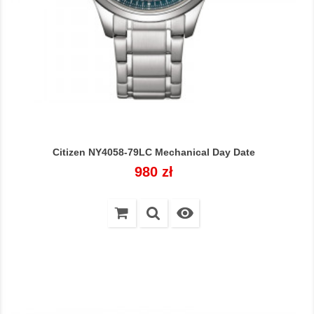
Citizen NY4058-79LC Mechanical Day Date
Cena
980 zł
