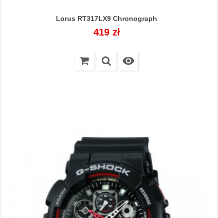
Lorus RT317LX9 Chronograph
Cena
419 zł
