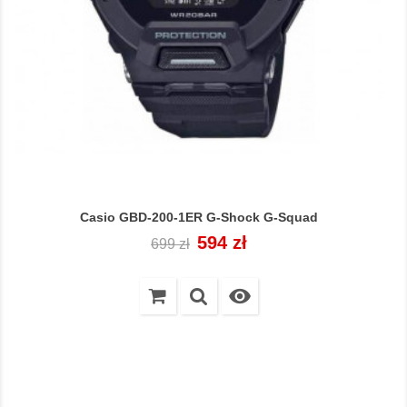
Casio GBD-200-1ER G-Shock G-Squad
Cena
Cena
594 zł
699 zł
regularna
