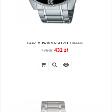
Casio MDV-107D-1A1VEF Classic
Cena
Cena
431 zł
479 zł
regularna
