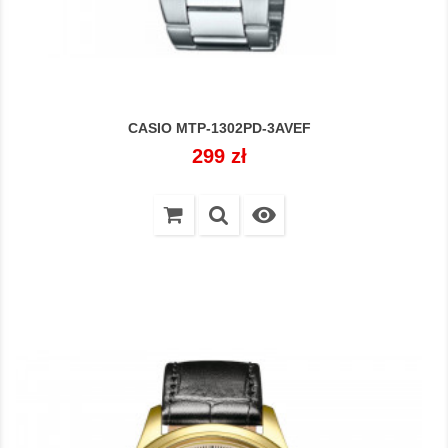
CASIO MTP-1302PD-3AVEF
Cena
299 zł
