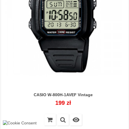
CASIO W-800H-1AVEF Vintage
Cena
199 zł
