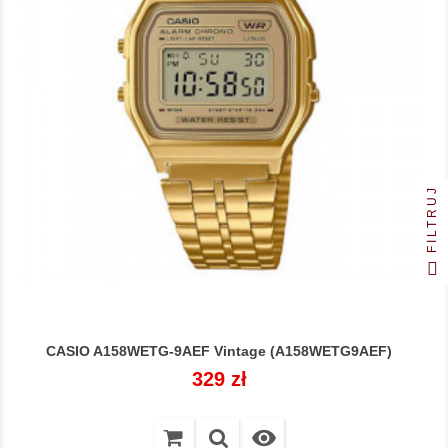
FILTRUJ
CASIO A158WETG-9AEF Vintage (A158WETG9AEF)
Cena
329 zł
