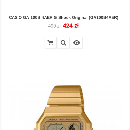
CASIO GA-100B-4AER G-Shock Original (GA100B4AER)
Cena
Cena
424 zł
499 zł
regularna
