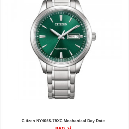
Citizen NY4058-79XC Mechanical Day Date
Cena
980 zł