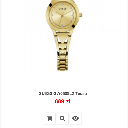
GUESS GW0609L2 Tessa
Cena
669 zł
