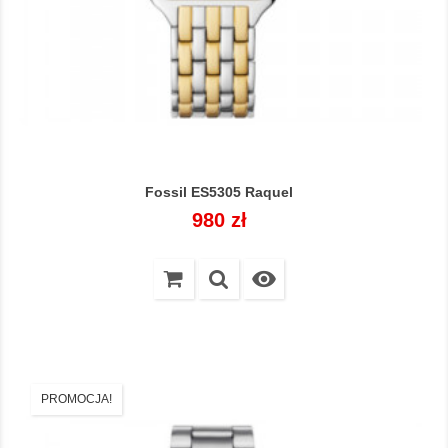
Fossil ES5305 Raquel
Cena
980 zł

PROMOCJA!