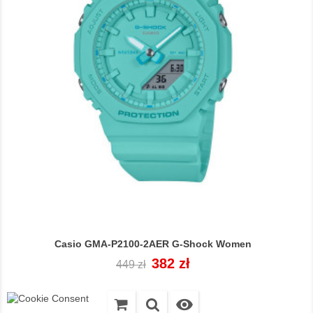
Casio GMA-P2100-2AER G-Shock Women
Cena
Cena
382 zł
449 zł
regularna
