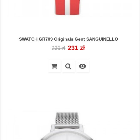
SWATCH GR709 Originals Gent SANGUINELLO
Cena
Cena
231 zł
330 zł
regularna
