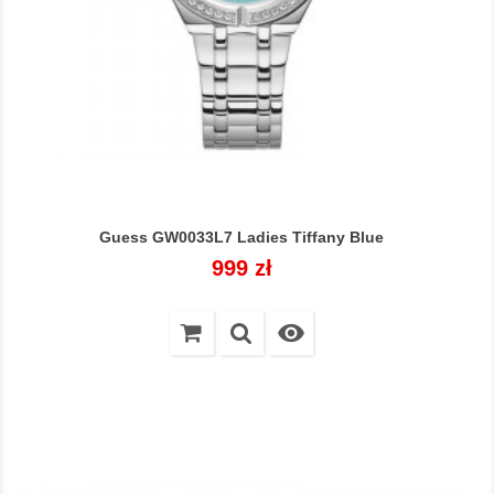
Guess GW0033L7 Ladies Tiffany Blue
Cena
999 zł
