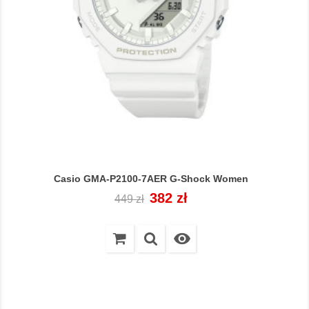
Casio GMA-P2100-7AER G-Shock Women
Cena
Cena
382 zł
449 zł
regularna
