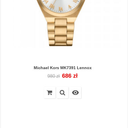
Michael Kors MK7391 Lennox
Cena
Cena
686 zł
980 zł
regularna
