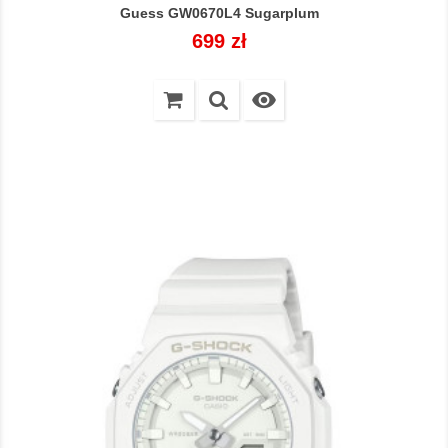
Guess GW0670L4 Sugarplum
Cena
699 zł
