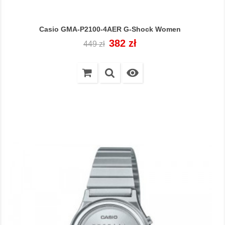
Casio GMA-P2100-4AER G-Shock Women
Cena
Cena
382 zł
449 zł
regularna
