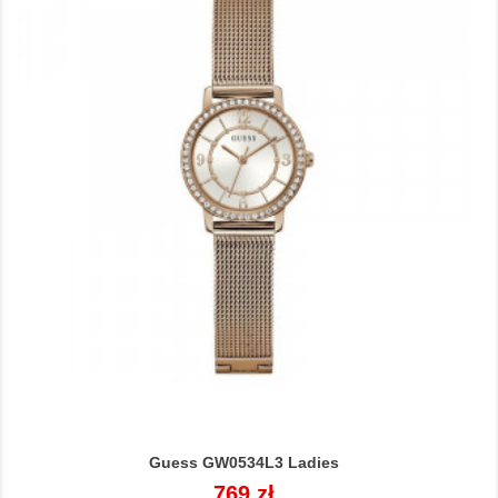
Guess GW0534L3 Ladies
Cena
769 zł