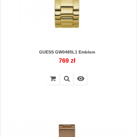
GUESS GW0485L1 Emblem
Cena
769 zł
