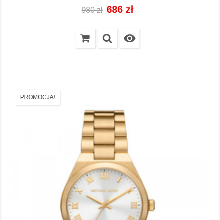
Cena
Cena
686 zł
980 zł
regularna

PROMOCJA!