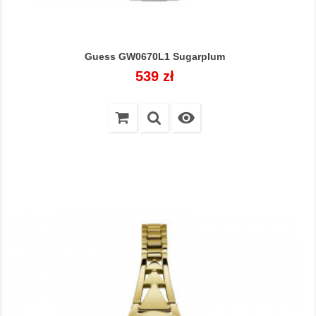
Guess GW0670L1 Sugarplum
Cena
539 zł
