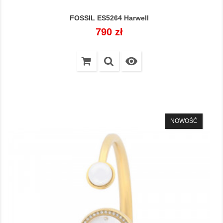
FOSSIL ES5264 Harwell
Cena
790 zł

NOWOŚĆ