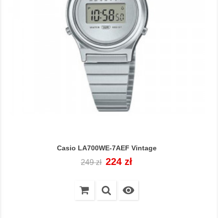
Casio LA700WE-7AEF Vintage
Cena
Cena
224 zł
249 zł
regularna
