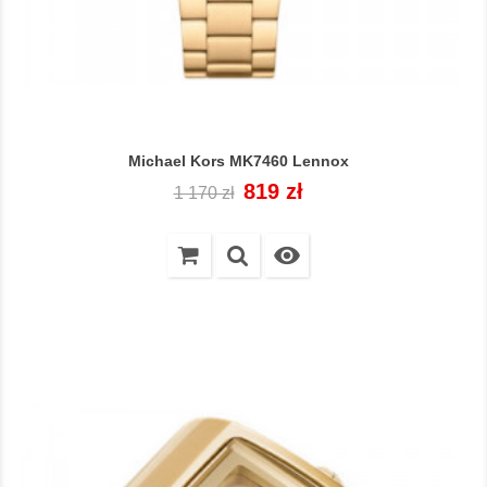
Michael Kors MK7460 Lennox
Cena
Cena
819 zł
1 170 zł
regularna
