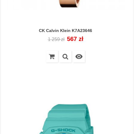
CK Calvin Klein K7A23646
Cena
Cena
567 zł
1 259 zł
regularna
