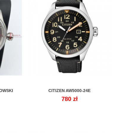
BOWSKI
CITIZEN AW5000-24E

Cena
780 zł