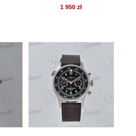

Cena
1 950 zł