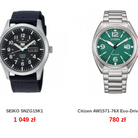
SEIKO SNZG15K1
Citizen AW1571-76X Eco-Drive


Cena
1 049 zł
Cena
780 zł