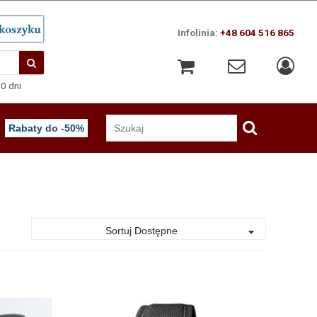
Infolinia:
+48 604 516 865
0 dni
Rabaty do -50%
Sortuj Dostępne
