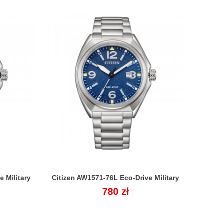
 Military
Citizen AW1571-76L Eco-Drive Military

Cena
780 zł