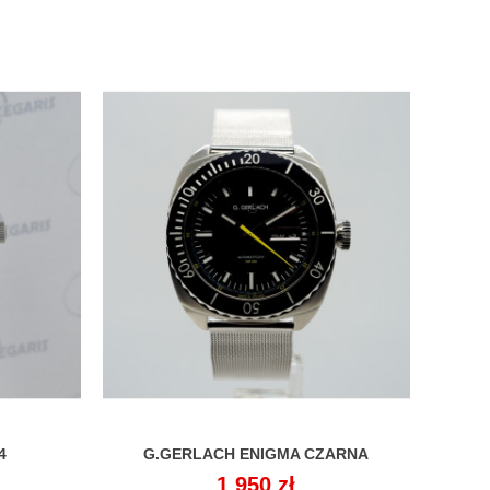
4
G.GERLACH ENIGMA CZARNA

Cena
1 950 zł