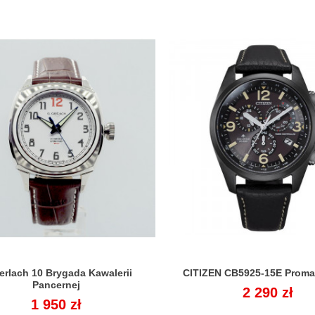
erlach 10 Brygada Kawalerii
CITIZEN CB5925-15E Proma


Pancernej
Cena
2 290 zł
Cena
1 950 zł