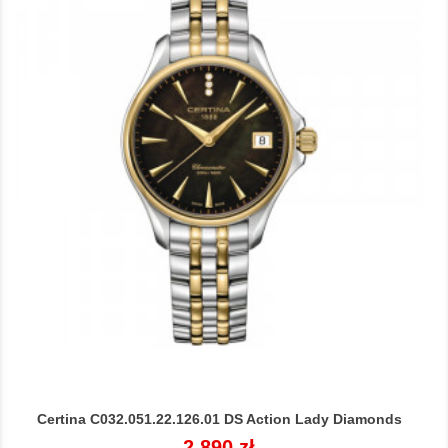
Certina C032.051.22.126.01 DS Action Lady Diamonds
Cena
2 890 zł