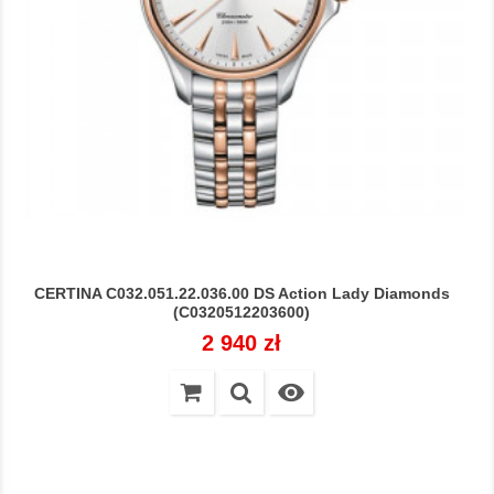
CERTINA C032.051.22.036.00 DS Action Lady Diamonds
(C0320512203600)
Cena
2 940 zł
