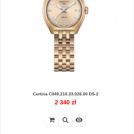
Certina C049.210.33.026.00 DS-2
Cena
2 340 zł
