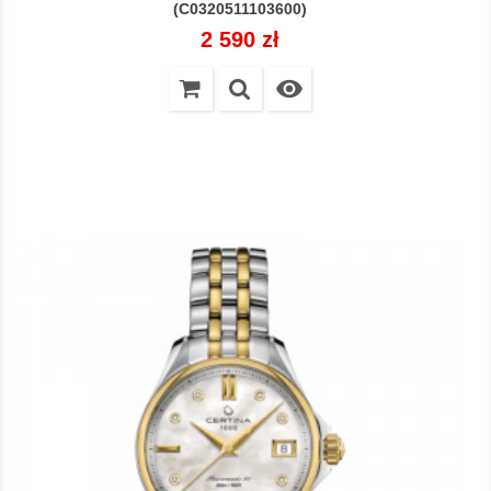
(C0320511103600)
Cena
2 590 zł
