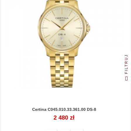
FILTRUJ
Certina C045.010.33.361.00 DS-8
Cena
2 480 zł