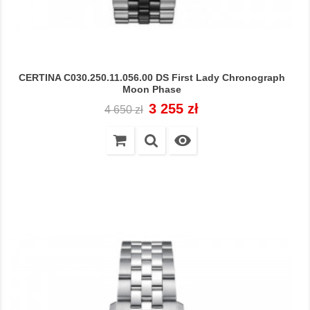
CERTINA C030.250.11.056.00 DS First Lady Chronograph
Moon Phase
Cena
Cena
3 255 zł
4 650 zł
regularna
