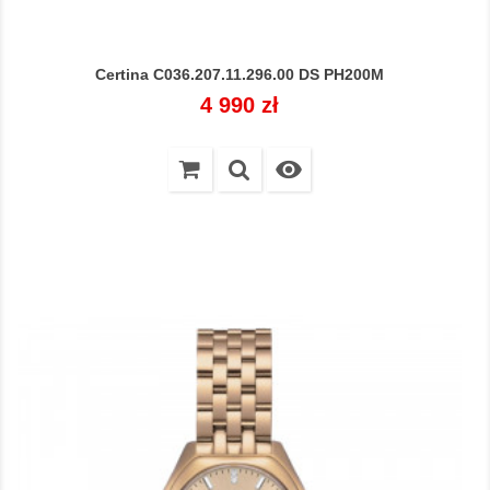
Certina C036.207.11.296.00 DS PH200M
Cena
4 990 zł
