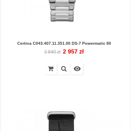
Certina C043.407.11.351.00 DS-7 Powermatic 80
Cena
Cena
2 957 zł
3 840 zł
regularna
