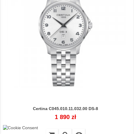
Certina C045.010.11.032.00 DS-8
Cena
1 890 zł