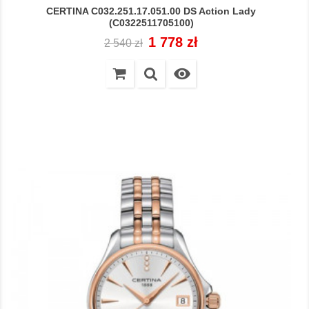
CERTINA C032.251.17.051.00 DS Action Lady
(C0322511705100)
Cena
Cena
1 778 zł
2 540 zł
regularna
