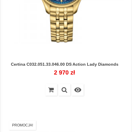
Certina C032.051.33.046.00 DS Action Lady Diamonds
Cena
2 970 zł

PROMOCJA!