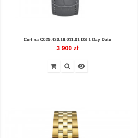
Certina C029.430.16.011.01 DS-1 Day-Date
Cena
3 900 zł
