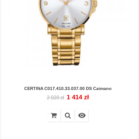
CERTINA C017.410.33.037.00 DS Caimano
Cena
Cena
1 414 zł
2 020 zł
regularna
