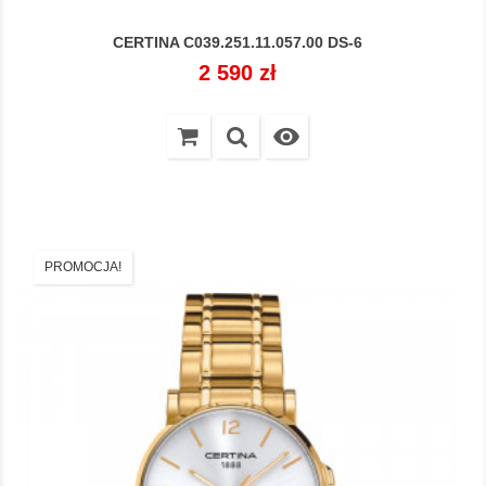
CERTINA C039.251.11.057.00 DS-6
Cena
2 590 zł

PROMOCJA!