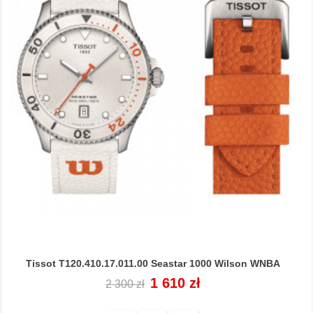
Tissot T120.410.17.011.00 Seastar 1000 Wilson WNBA
Cena
Cena
1 610 zł
2 300 zł
regularna