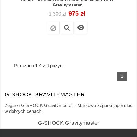
Gravitymaster
Cena
Cena
975 zł
1 300 zł
regularna

Pokazano 1-4 z 4 pozycji
1
G-SHOCK GRAVITYMASTER
Zegarki G-SHOCK Gravitymaster - Markowe zegarki japońskie
w dobrych cenach.
G-SHOCK Gravitymaster