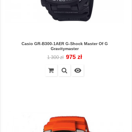
Casio GR-B300-1AER G-Shock Master Of G
Gravitymaster
Cena
Cena
975 zł
1 300 zł
regularna
