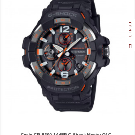
FILTRUJ
Casio GR-B300-1A4ER G-Shock Master Of G