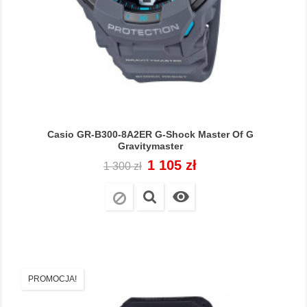
Casio GR-B300-8A2ER G-Shock Master Of G
Gravitymaster
Cena
Cena
1 105 zł
1 300 zł
regularna

PROMOCJA!