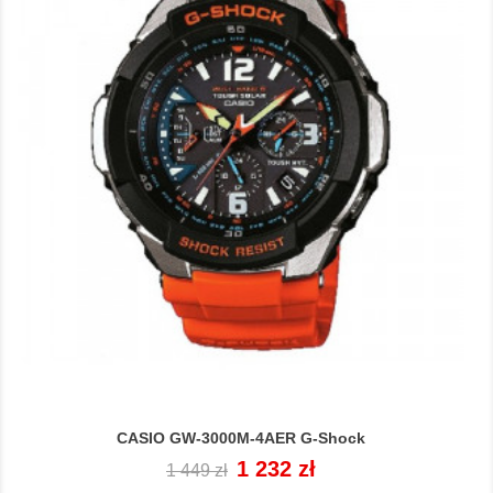
CASIO GW-3000M-4AER G-Shock
Cena
Cena
1 232 zł
1 449 zł
regularna