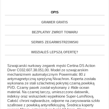
OPIS
GRAWER GRATIS
BEZPŁATNY ZWROT TOWARU
SERWIS ZEGARMISTRZOWSKI
WIDZIAŁEŚ LEPSZĄ OFERTĘ?
Szwajcarski nurkowy zegarek męski Certina DS Action
Diver C032.607.38.051.00. Model ze szwajcarskim
mechanizmem automatycznym Powermatic 80 z
antymagnetyczną sprężyną Nivachron. Koperta została
wykonana ze stali szlachetnej pokrytej czarną powłoką
PVD. Czarny pasek został wykonany z #tide ocean
material. Na czarnej tarczy, umieszczono datownik,
indeksy oraz wskazówki wypełnione Super-LumiNovą.
Całość chroni najtwardsze, odporne na zarysowania szkło
szafirowe z powłoką antyrefleksyjną. Średnica koperty