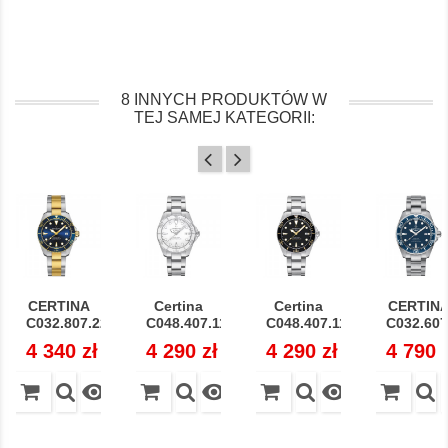
8 INNYCH PRODUKTÓW W
TEJ SAMEJ KATEGORII:
CERTINA
Certina
Certina
CERTIN
C032.807.22.041.10...
C048.407.11.011.00...
C048.407.11.051.01...
C032.607.
Cena
4 340 zł
Cena
4 290 zł
Cena
4 290 zł
Cena
4 790 


