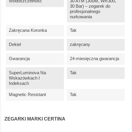
Wodoszczelność
30 ATM (300M, WR300,
30 Bar) – zegarek do
profesjonalnego
nurkowania
Zakręcana Koronka
Tak
Dekiel
zakręcany
Gwarancja
24-miesięczna gwarancja
SuperLuminova Na
Tak
Wskazówkach I
Indeksach
Magnetic Resistant
Tak
ZEGARKI MARKI CERTINA