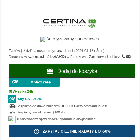
Autoryzowany sprzedawca
Zamów już dziś, a towar otrzymasz do dnia
2026-08-12
(
Śro.
).
salonach ZEGARIS
Dostępny w
w Rzeszowie. Zarezerwuj i odbierz.
Dodaj do koszyka
Wysyłka 24h
Raty CA 10x0%
airport_shuttle
Bezpłatna dostawa kurierem DPD lub Paczkomatami InPost
undo
Bezpłatny zwrot towaru (100 dni)
Autoryzowany sprzedawca: gwarancja oryginalności
help_outline
ZAPYTAJ O LETNIE RABATY DO -50%