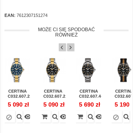
EAN:
7612307151274
MOŻE CI SIĘ SPODOBAĆ
RÓWNIEŻ
CERTINA
CERTINA
CERTINA
CERTIN
C032.607.22.041.00...
C032.607.22.051.00...
C032.607.44.051.00...
C032.607.
Cena
5 090 zł
Cena
5 090 zł
Cena
5 690 zł
Cena
5 190 


