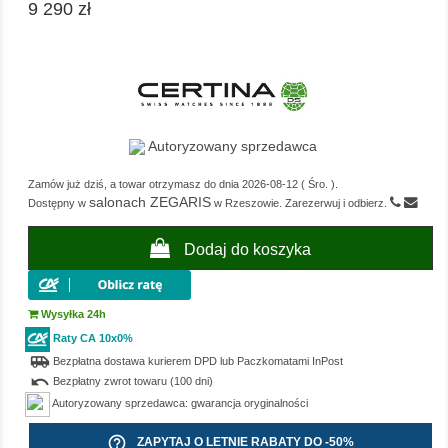
9 290 zł
Autoryzowany sprzedawca
Zamów już dziś, a towar otrzymasz do dnia
2026-08-12
(
Śro.
).
salonach ZEGARIS
Dostępny w
w Rzeszowie. Zarezerwuj i odbierz.
Dodaj do koszyka
Wysyłka 24h
Raty CA 10x0%
airport_shuttle
Bezpłatna dostawa kurierem DPD lub Paczkomatami InPost
undo
Bezpłatny zwrot towaru (100 dni)
Autoryzowany sprzedawca: gwarancja oryginalności
help_outline
ZAPYTAJ O LETNIE RABATY DO -50%