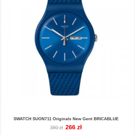
SWATCH SUON711 Originals New Gent BRICABLUE
Cena
Cena
266 zł
380 zł
regularna