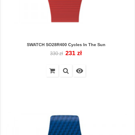
SWATCH SO28R400 Cycles In The Sun
Cena
Cena
231 zł
330 zł
regularna
