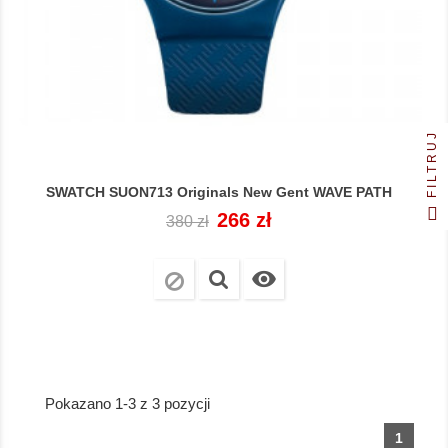
FILTRUJ
SWATCH SUON713 Originals New Gent WAVE PATH
Cena
Cena
266 zł
380 zł
regularna

Pokazano 1-3 z 3 pozycji
1