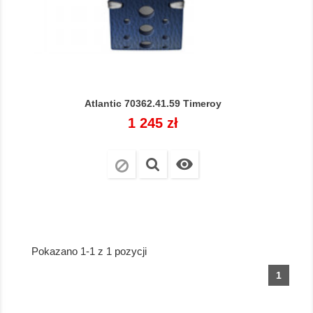
Atlantic 70362.41.59 Timeroy
Cena
1 245 zł

Pokazano 1-1 z 1 pozycji
1