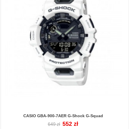
CASIO GBA-900-7AER G-Shock G-Squad
Cena
Cena
552 zł
649 zł
regularna