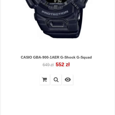
CASIO GBA-900-1AER G-Shock G-Squad
Cena
Cena
552 zł
649 zł
regularna
