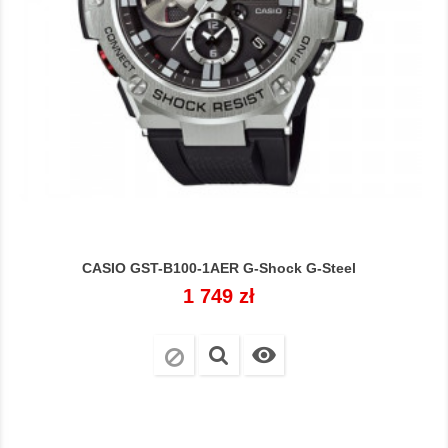
CASIO GST-B100-1AER G-Shock G-Steel
Cena
1 749 zł
