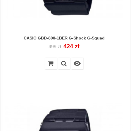
CASIO GBD-800-1BER G-Shock G-Squad
Cena
Cena
424 zł
499 zł
regularna
