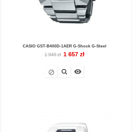
CASIO GST-B400D-1AER G-Shock G-Steel
Cena
Cena
1 657 zł
1 949 zł
regularna
