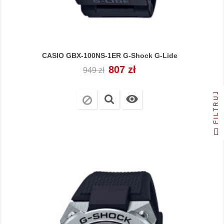
CASIO GBX-100NS-1ER G-Shock G-Lide
Cena
Cena
807 zł
949 zł
regularna
FILTRUJ
