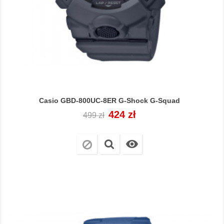
Casio GBD-800UC-8ER G-Shock G-Squad
Cena
Cena
424 zł
499 zł
regularna
