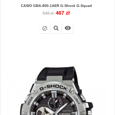
CASIO GBA-800-1AER G-Shock G-Squad
Cena
Cena
467 zł
549 zł
regularna
