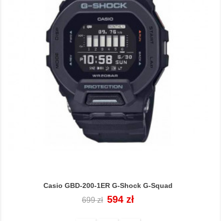
Casio GBD-200-1ER G-Shock G-Squad
Cena
Cena
594 zł
699 zł
regularna