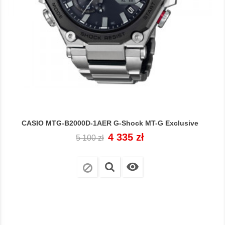
CASIO MTG-B2000D-1AER G-Shock MT-G Exclusive
Cena
Cena
4 335 zł
5 100 zł
regularna
