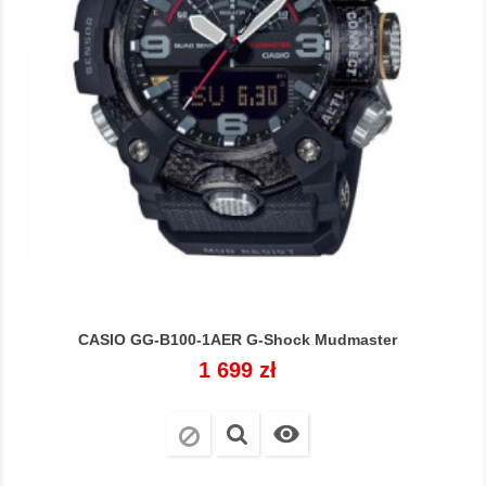
CASIO GG-B100-1AER G-Shock Mudmaster
Cena
1 699 zł
