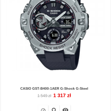
CASIO GST-B400-1AER G-Shock G-Steel
Cena
Cena
1 317 zł
1 549 zł
regularna
