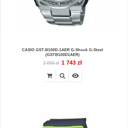
CASIO GST-B100D-1AER G-Shock G-Steel
(GSTB100D1AER)
Cena
Cena
1 743 zł
2 050 zł
regularna
