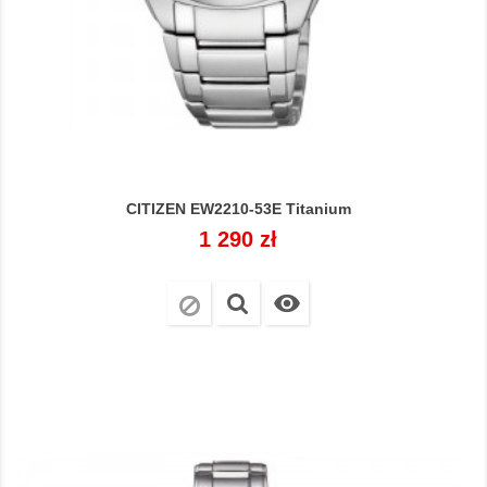
CITIZEN EW2210-53E Titanium
Cena
1 290 zł
