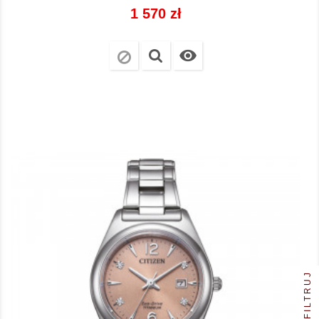
Cena
1 570 zł

FILTRUJ