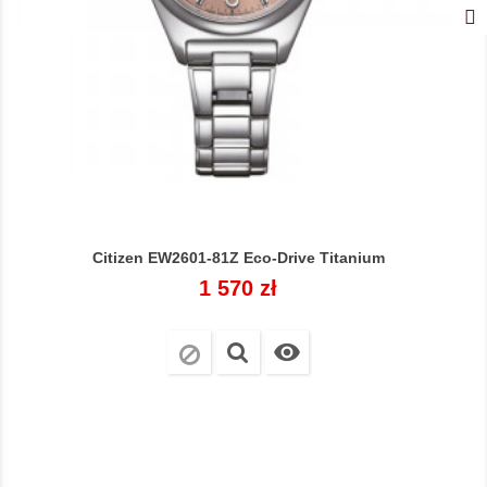
Citizen EW2601-81Z Eco-Drive Titanium
Cena
1 570 zł
