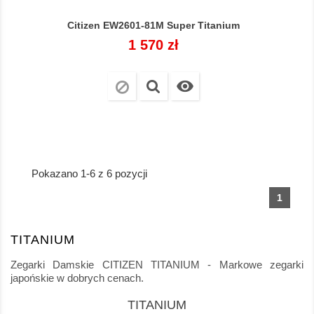
Citizen EW2601-81M Super Titanium
Cena
1 570 zł

Pokazano 1-6 z 6 pozycji
1
TITANIUM
Zegarki Damskie CITIZEN TITANIUM - Markowe zegarki
japońskie w dobrych cenach.
TITANIUM