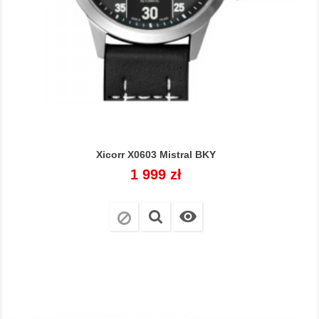
Xicorr X0603 Mistral BKY
Cena
1 999 zł
