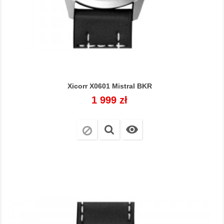
Xicorr X0601 Mistral BKR
Cena
1 999 zł
