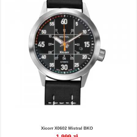
Xicorr X0602 Mistral BKO
Cena
1 999 zł