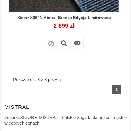
Xicorr X0641 Mistral Bronze Edycja Limitowana
Cena
2 899 zł

Pokazano 1-8 z 8 pozycji
1
MISTRAL
Zegarki XICORR MISTRAL - Polskie zegarki damskie i męskie
w dobrych cenach.