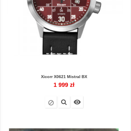
Xicorr X0621 Mistral BX
Cena
1 999 zł
