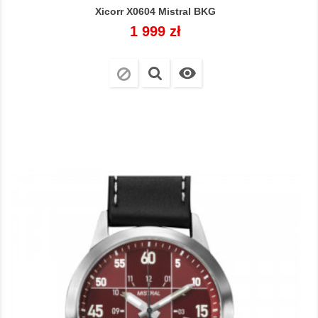
Xicorr X0604 Mistral BKG
Cena
1 999 zł
