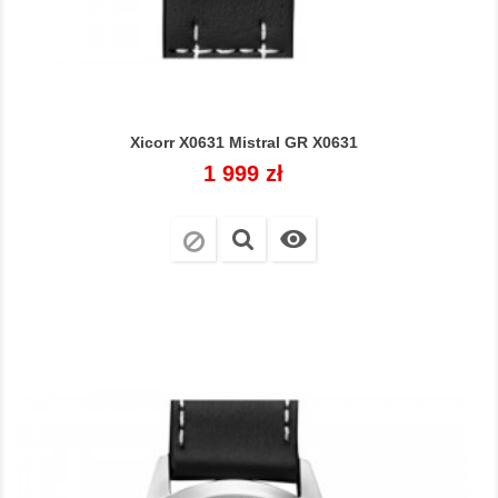
Xicorr X0631 Mistral GR X0631
Cena
1 999 zł
