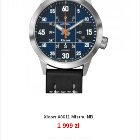
Xicorr X0611 Mistral NB
Cena
1 999 zł