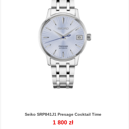
Seiko SRP841J1 Presage Cocktail Time
Cena
1 800 zł