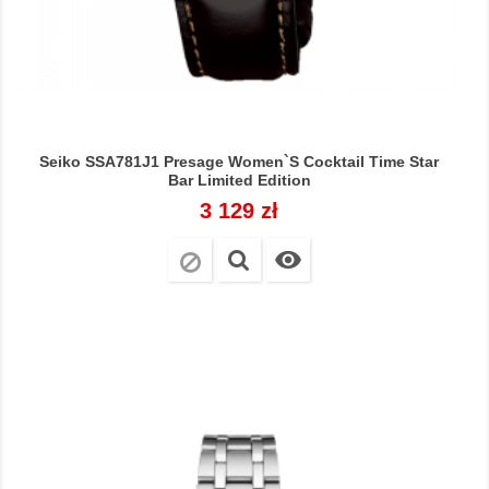
Seiko SSA781J1 Presage Women`s Cocktail Time Star
Bar Limited Edition
Cena
3 129 zł
