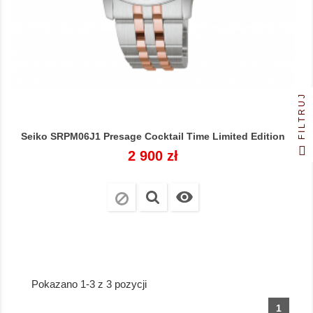
FILTRUJ
Seiko SRPM06J1 Presage Cocktail Time Limited Edition
Cena
2 900 zł

Pokazano 1-3 z 3 pozycji
1