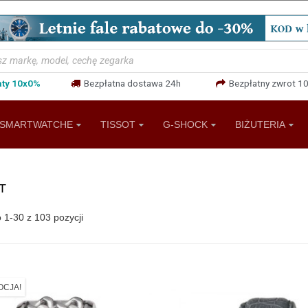
aty 10x0%
Bezpłatna dostawa 24h
Bezpłatny zwrot 10
SMARTWATCHE
TISSOT
G-SHOCK
BIŻUTERIA
T
1-30 z 103 pozycji
CJA!