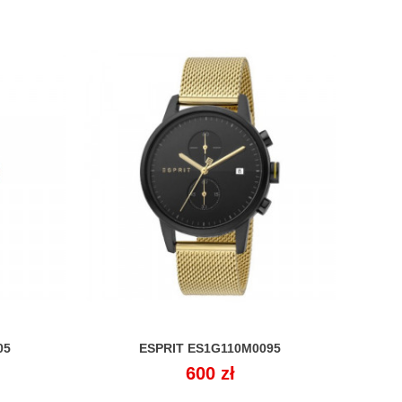
05
ESPRIT ES1G110M0095

Cena
600 zł