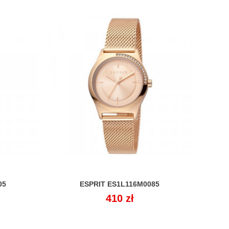
05
ESPRIT ES1L116M0085

Cena
410 zł