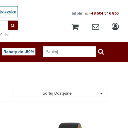
Infolinia:
+48 604 516 865
0 dni
Rabaty do -50%
Sortuj Dostępne
