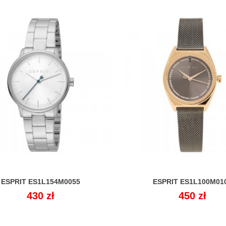
ESPRIT ES1L154M0055
ESPRIT ES1L100M01


Cena
430 zł
Cena
450 zł