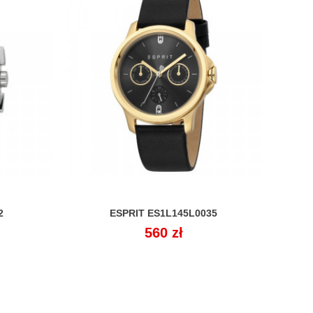
2
ESPRIT ES1L145L0035

Cena
560 zł