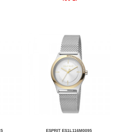
25
ESPRIT ES1L116M0095