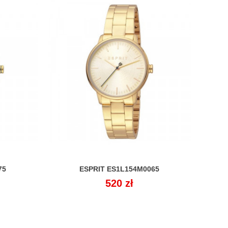
75
ESPRIT ES1L154M0065

Cena
520 zł