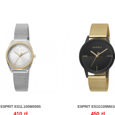
ESPRIT ES1L100M0085
ESPRIT ES1G109M01


Cena
410 zł
Cena
450 zł