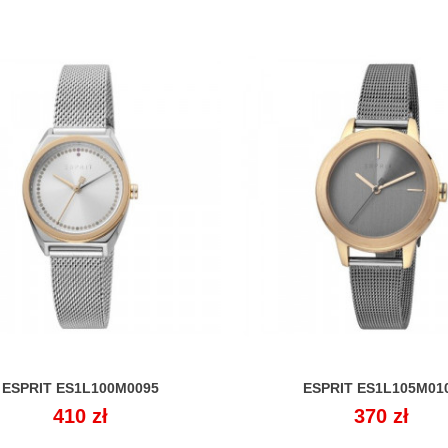
ESPRIT ES1L100M0095
ESPRIT ES1L105M01


Cena
410 zł
Cena
370 zł