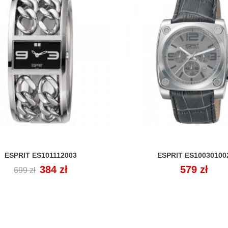
ESPRIT ES101112003
ESPRIT ES10030100


Cena
Cena
384 zł
Cena
579 zł
699 zł
regularna