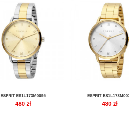
ESPRIT ES1L173M0095
ESPRIT ES1L173M00


Cena
480 zł
Cena
480 zł