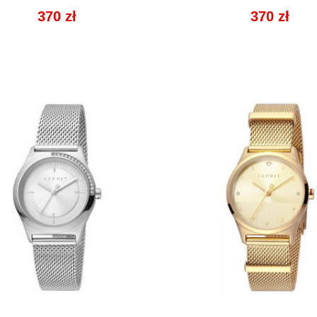


Cena
370 zł
Cena
370 zł