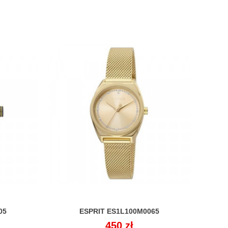
05
ESPRIT ES1L100M0065

Cena
450 zł