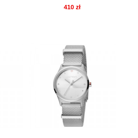

Cena
410 zł