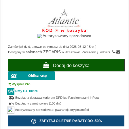
Autoryzowany sprzedawca
Zamów już dziś, a towar otrzymasz do dnia
2026-08-12
(
Śro.
).
salonach ZEGARIS
Dostępny w
w Rzeszowie. Zarezerwuj i odbierz.
Dodaj do koszyka
Wysyłka 24h
Raty CA 10x0%
airport_shuttle
Bezpłatna dostawa kurierem DPD lub Paczkomatami InPost
undo
Bezpłatny zwrot towaru (100 dni)
Autoryzowany sprzedawca: gwarancja oryginalności
help_outline
ZAPYTAJ O LETNIE RABATY DO -50%