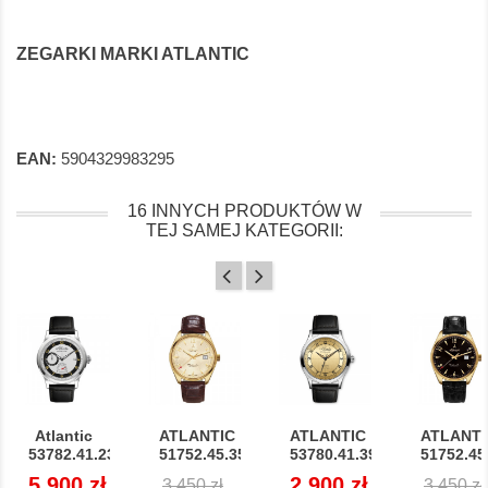
ZEGARKI MARKI ATLANTIC
EAN:
5904329983295
16 INNYCH PRODUKTÓW W
TEJ SAMEJ KATEGORII:
Atlantic
ATLANTIC
ATLANTIC
ATLANTI
53782.41.23...
51752.45.35G
53780.41.39BK...
51752.45.
Cena
5 900 zł
Cena
Cena
Cena
2 900 zł
Cena
3 450 zł
3 450 zł