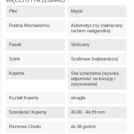
WIĘCEJ O TYM ZEGARKU
Płeć
Męski
Rodzaj Mechanizmu
Automatyczny (nakręcany
ruchem nadgarstka)
Pasek
Skórzany
Szkło
Szafirowe (najtwardsze)
Koperta
Stal szlachetna (wysoka
odporność na korozję i
zarysowania)
Kształt Koperty
okrągła
Szerokość Koperty
40.00 - 44.99 mm
Rezerwa Chodu
do 38 godzin