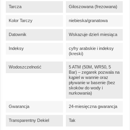
Tarcza
Giloszowana (frezowana)
Kolor Tarczy
niebieska/granatowa
Datownik
Wskazuje dzień miesiąca
Indeksy
cyfry arabskie i indeksy
(kreski)
Wodoszczelność
5 ATM (50M, WR50, 5
Bar) – zegarek pozwala na
kąpiel w wannie oraz
pływanie w basenie (bez
skoków do wody i
nurkowania)
Gwarancja
24-miesięczna gwarancja
Transparentny Dekiel
Tak