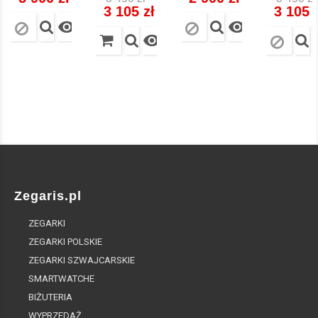
regularna
regular
3 105 zł
3 105 



Zegaris.pl
ZEGARKI
ZEGARKI POLSKIE
ZEGARKI SZWAJCARSKIE
SMARTWATCHE
BIŻUTERIA
WYPRZEDAŻ