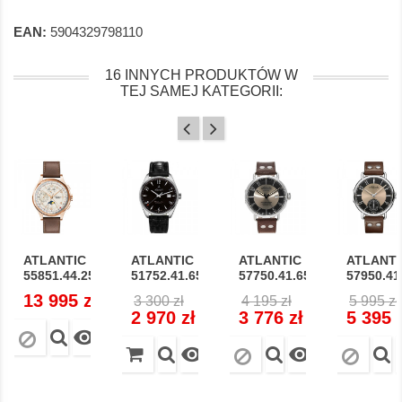
EAN:
5904329798110
16 INNYCH PRODUKTÓW W
TEJ SAMEJ KATEGORII:
ATLANTIC
ATLANTIC
ATLANTIC
ATLANTI
55851.44.25...
51752.41.65S...
57750.41.65B...
57950.41.
Cena
13 995 zł
Cena
Cena
Cena
Cena
Cena
3 300 zł
4 195 zł
5 995 zł
regularna
regularna
regular
2 970 zł
3 776 zł
5 395 


