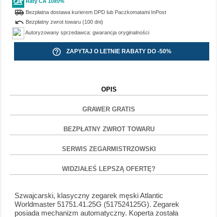
Raty CA 10x0%
airport_shuttle
Bezpłatna dostawa kurierem DPD lub Paczkomatami InPost
undo
Bezpłatny zwrot towaru (100 dni)
Autoryzowany sprzedawca: gwarancja oryginalności
help_outline
ZAPYTAJ O LETNIE RABATY DO -50%
OPIS
GRAWER GRATIS
BEZPŁATNY ZWROT TOWARU
SERWIS ZEGARMISTRZOWSKI
WIDZIAŁEŚ LEPSZĄ OFERTĘ?
Szwajcarski, klasyczny zegarek męski Atlantic
Worldmaster 51751.41.25G (517524125G). Zegarek
posiada mechanizm automatyczny. Koperta została