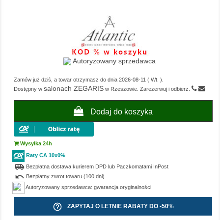
Autoryzowany sprzedawca
Zamów już dziś, a towar otrzymasz do dnia
2026-08-11
(
Wt.
).
salonach ZEGARIS
Dostępny w
w Rzeszowie. Zarezerwuj i odbierz.
Dodaj do koszyka
Wysyłka 24h
Raty CA 10x0%
airport_shuttle
Bezpłatna dostawa kurierem DPD lub Paczkomatami InPost
undo
Bezpłatny zwrot towaru (100 dni)
Autoryzowany sprzedawca: gwarancja oryginalności
help_outline
ZAPYTAJ O LETNIE RABATY DO -50%