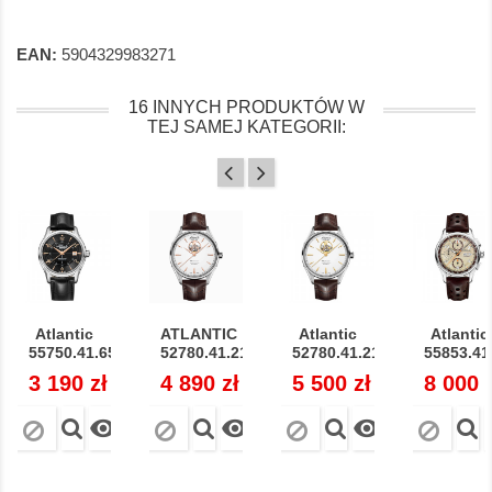
EAN:
5904329983271
16 INNYCH PRODUKTÓW W
TEJ SAMEJ KATEGORII:
Atlantic
ATLANTIC
Atlantic
Atlantic
55750.41.65R...
52780.41.21R...
52780.41.21G...
55853.41.
Cena
3 190 zł
Cena
4 890 zł
Cena
5 500 zł
Cena
8 000 


