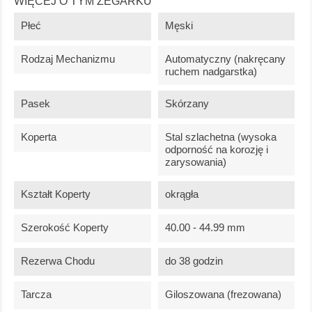
WIĘCEJ O TYM ZEGARKU
Płeć
Męski
Rodzaj Mechanizmu
Automatyczny (nakręcany
ruchem nadgarstka)
Pasek
Skórzany
Koperta
Stal szlachetna (wysoka
odporność na korozję i
zarysowania)
Kształt Koperty
okrągła
Szerokość Koperty
40.00 - 44.99 mm
Rezerwa Chodu
do 38 godzin
Tarcza
Giloszowana (frezowana)