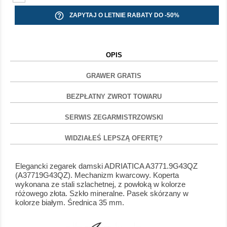
help_outline
ZAPYTAJ O LETNIE RABATY DO -50%
OPIS
GRAWER GRATIS
BEZPŁATNY ZWROT TOWARU
SERWIS ZEGARMISTRZOWSKI
WIDZIAŁEŚ LEPSZĄ OFERTĘ?
Elegancki zegarek damski ADRIATICA A3771.9G43QZ
(A37719G43QZ). Mechanizm kwarcowy. Koperta
wykonana ze stali szlachetnej, z powłoką w kolorze
różowego złota. Szkło mineralne. Pasek skórzany w
kolorze białym. Średnica 35 mm.