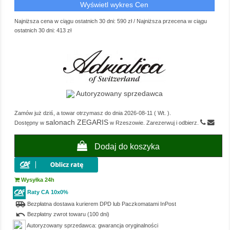
Wyświetl wykres Cen
Najniższa cena w ciągu ostatnich 30 dni:
590 zł
/
Najniższa przecena w ciągu
ostatnich 30 dni:
413 zł
Autoryzowany sprzedawca
Zamów już dziś, a towar otrzymasz do dnia
2026-08-11
(
Wt.
).
salonach ZEGARIS
Dostępny w
w Rzeszowie. Zarezerwuj i odbierz.
Dodaj do koszyka
Wysyłka 24h
Raty CA 10x0%
airport_shuttle
Bezpłatna dostawa kurierem DPD lub Paczkomatami InPost
undo
Bezpłatny zwrot towaru (100 dni)
Autoryzowany sprzedawca: gwarancja oryginalności