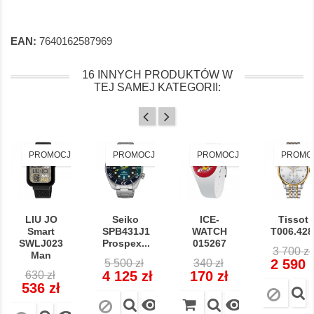
EAN:
7640162587969
16 INNYCH PRODUKTÓW W
TEJ SAMEJ KATEGORII:
PROMOCJA!
PROMOCJA!
PROMOCJA!
PROMO
LIU JO
Seiko
ICE-
Tissot
Smart
SPB431J1
WATCH
T006.428.
SWLJ023
Prospex...
015267
Cena
3 700 zł
Man
Cena
Cena
Cena
Cena
regular
2 590 
5 500 zł
340 zł
Cena
Cena
regularna
regularna
4 125 zł
170 zł
630 zł
regularna
536 zł

