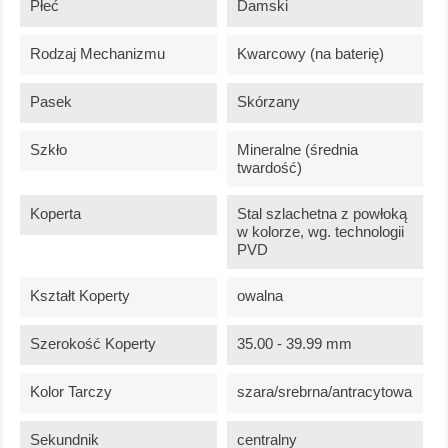
Płeć
Damski
Rodzaj Mechanizmu
Kwarcowy (na baterię)
Pasek
Skórzany
Szkło
Mineralne (średnia
twardość)
Koperta
Stal szlachetna z powłoką
w kolorze, wg. technologii
PVD
Kształt Koperty
owalna
Szerokość Koperty
35.00 - 39.99 mm
Kolor Tarczy
szara/srebrna/antracytowa
Sekundnik
centralny