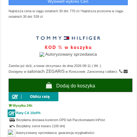
Wyświetl wykres Cen
Najniższa cena w ciągu ostatnich 30 dni:
770 zł
/
Najniższa przecena w ciągu
ostatnich 30 dni:
539 zł
Autoryzowany sprzedawca
Zamów już dziś, a towar otrzymasz do dnia
2026-08-11
(
Wt.
).
salonach ZEGARIS
Dostępny w
w Rzeszowie. Zarezerwuj i odbierz.
Dodaj do koszyka
Wysyłka 24h
Raty CA 10x0%
airport_shuttle
Bezpłatna dostawa kurierem DPD lub Paczkomatami InPost
undo
Bezpłatny zwrot towaru (100 dni)
Autoryzowany sprzedawca: gwarancja oryginalności