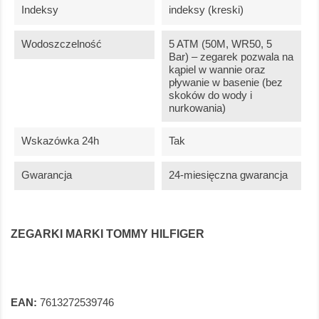
Indeksy
indeksy (kreski)
Wodoszczelność
5 ATM (50M, WR50, 5
Bar) – zegarek pozwala na
kąpiel w wannie oraz
pływanie w basenie (bez
skoków do wody i
nurkowania)
Wskazówka 24h
Tak
Gwarancja
24-miesięczna gwarancja
ZEGARKI MARKI TOMMY HILFIGER
EAN:
7613272539746