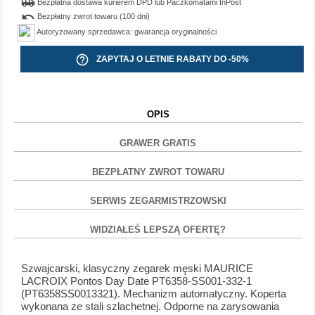
airport_shuttle
Bezpłatna dostawa kurierem DPD lub Paczkomatami InPost
undo
Bezpłatny zwrot towaru (100 dni)
Autoryzowany sprzedawca: gwarancja oryginalności
help_outline
ZAPYTAJ O LETNIE RABATY DO -50%
OPIS
GRAWER GRATIS
BEZPŁATNY ZWROT TOWARU
SERWIS ZEGARMISTRZOWSKI
WIDZIAŁEŚ LEPSZĄ OFERTĘ?
Szwajcarski, klasyczny zegarek męski MAURICE
LACROIX Pontos Day Date PT6358-SS001-332-1
(PT6358SS0013321). Mechanizm automatyczny. Koperta
wykonana ze stali szlachetnej. Odporne na zarysowania