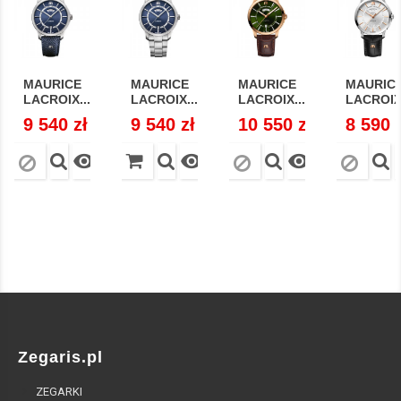
MAURICE
MAURICE
MAURICE
MAURIC
LACROIX...
LACROIX...
LACROIX...
LACROIX.
Cena
9 540 zł
Cena
9 540 zł
Cena
10 550 zł
Cena
8 590 



Zegaris.pl
ZEGARKI