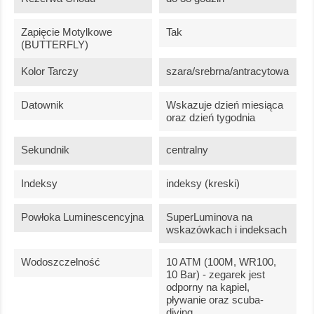
Zapięcie Motylkowe
Tak
(BUTTERFLY)
Kolor Tarczy
szara/srebrna/antracytowa
Datownik
Wskazuje dzień miesiąca
oraz dzień tygodnia
Sekundnik
centralny
Indeksy
indeksy (kreski)
Powłoka Luminescencyjna
SuperLuminova na
wskazówkach i indeksach
Wodoszczelność
10 ATM (100M, WR100,
10 Bar) - zegarek jest
odporny na kąpiel,
pływanie oraz scuba-
diving