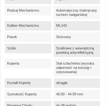
Rodzaj Mechanizmu
Automatyczny (nakręcany
ruchem nadgarstka)
Kaliber Mechanizmu
ML143
Pasek
Skórzany
Szkło
Szafirowe z wewnętrzną
powłoką antyrefleksyjną
Koperta
Stal szlachetna (wysoka
odporność na korozję i
zarysowania)
Kształt Koperty
okrągła
Szerokość Koperty
40.00 - 44.99 mm
Rezerwa Chodu
do 38 godzin