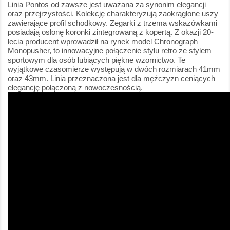
Linia Pontos od zawsze jest uważana za synonim elegancji
oraz przejrzystości. Kolekcję charakteryzują zaokrąglone uszy
zawierające profil schodkowy. Zegarki z trzema wskazówkami
posiadają osłonę koronki zintegrowaną z kopertą. Z okazji 20-
lecia producent wprowadził na rynek model Chronograph
Monopusher, to innowacyjne połączenie stylu retro ze stylem
sportowym dla osób lubiących piękne wzornictwo. Te
wyjątkowe czasomierze występują w dwóch rozmiarach 41mm
oraz 43mm. Linia przeznaczona jest dla mężczyzn ceniących
elegancję połączoną z nowoczesnością.