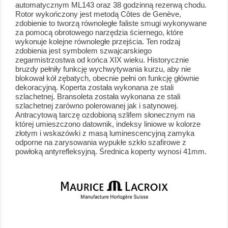
automatycznym ML143 oraz 38 godzinną rezerwą chodu.
Rotor wykończony jest metodą Côtes de Genève,
zdobienie to tworzą równoległe faliste smugi wykonywane
za pomocą obrotowego narzędzia ściernego, które
wykonuje kolejne równoległe przejścia. Ten rodzaj
zdobienia jest symbolem szwajcarskiego
zegarmistrzostwa od końca XIX wieku. Historycznie
bruzdy pełniły funkcję wychwytywania kurzu, aby nie
blokował kół zębatych, obecnie pełni on funkcję głównie
dekoracyjną. Koperta została wykonana ze stali
szlachetnej. Bransoleta została wykonana ze stali
szlachetnej zarówno polerowanej jak i satynowej.
Antracytową tarczę ozdobioną szlifem słonecznym na
której umieszczono datownik, indeksy liniowe w kolorze
złotym i wskazówki z masą luminescencyjną zamyka
odporne na zarysowania wypukłe szkło szafirowe z
powłoką antyrefleksyjną. Średnica koperty wynosi 41mm.