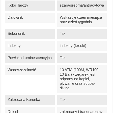
Kolor Tarczy
szara/srebrna/antracytowa
Datownik
Wskazuje dzień miesiąca
oraz dzień tygodnia
Sekundnik
Tak
Indeksy
indeksy (kreski)
Powłoka Luminescencyjna
Tak
Wodoszczelność
10 ATM (100M, WR100,
10 Bar) - zegarek jest
odporny na kąpiel,
pływanie oraz scuba-
diving
Zakręcana Koronka
Tak
Dekiel
zakręcany i transparentny