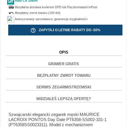
Raty CA 10x0%
airport_shuttle
Bezpłatna dostawa kurierem DPD lub Paczkomatami InPost
undo
Bezpłatny zwrot towaru (100 dni)
Autoryzowany sprzedawca: gwarancja oryginalności
help_outline
ZAPYTAJ O LETNIE RABATY DO -50%
OPIS
GRAWER GRATIS
BEZPŁATNY ZWROT TOWARU
SERWIS ZEGARMISTRZOWSKI
WIDZIAŁEŚ LEPSZĄ OFERTĘ?
Szwajcarski elegancki zegarek męski MAURICE
LACROIX PONTOS Day Date PT6358-SS002-331-1
(PT6358SS0023311). Model z mechanizmem