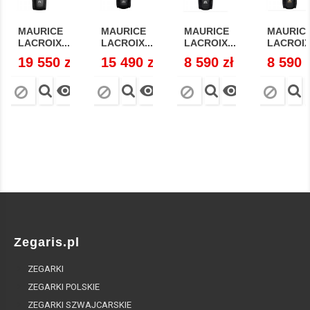
MAURICE
MAURICE
MAURICE
MAURIC
LACROIX...
LACROIX...
LACROIX...
LACROIX.
Cena
19 550 zł
Cena
15 490 zł
Cena
8 590 zł
Cena
8 590 



Zegaris.pl
ZEGARKI
ZEGARKI POLSKIE
ZEGARKI SZWAJCARSKIE