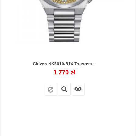
Citizen NK5010-51X Tsuyosa...
Cena
1 770 zł
