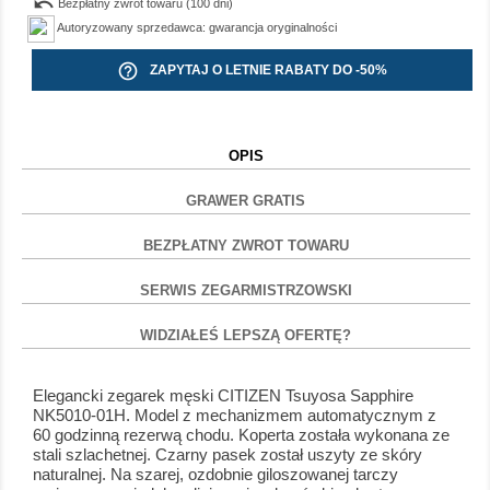
undo
Bezpłatny zwrot towaru (100 dni)
Autoryzowany sprzedawca: gwarancja oryginalności
help_outline
ZAPYTAJ O LETNIE RABATY DO -50%
OPIS
GRAWER GRATIS
BEZPŁATNY ZWROT TOWARU
SERWIS ZEGARMISTRZOWSKI
WIDZIAŁEŚ LEPSZĄ OFERTĘ?
Elegancki zegarek męski CITIZEN Tsuyosa Sapphire
NK5010-01H. Model z mechanizmem automatycznym z
60 godzinną rezerwą chodu. Koperta została wykonana ze
stali szlachetnej. Czarny pasek został uszyty ze skóry
naturalnej. Na szarej, ozdobnie giloszowanej tarczy