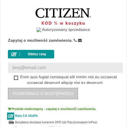
Autoryzowany sprzedawca
Zapytaj o możliwość zamówienia.
Enim quis fugiat consequat elit minim nisi eu occaecat
occaecat deserunt aliquip nisi ex deserunt.
POINFORMUJ O DOSTĘPNOŚCI
Produkt niedostępny - zapytaj o możliwość zamówienia.
Raty CA 10x0%
airport_shuttle
Bezpłatna dostawa kurierem DPD lub Paczkomatami InPost