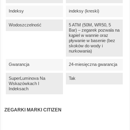
Indeksy
indeksy (kreski)
Wodoszczelność
5 ATM (50M, WR50, 5
Bar) – zegarek pozwala na
kąpiel w wannie oraz
pływanie w basenie (bez
skoków do wody i
nurkowania)
Gwarancja
24-miesięczna gwarancja
SuperLuminova Na
Tak
Wskazówkach I
Indeksach
ZEGARKI MARKI CITIZEN