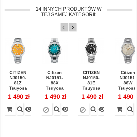
14 INNYCH PRODUKTÓW W
TEJ SAMEJ KATEGORII:
CITIZEN
Citizen
CITIZEN
Citizen
NJ0150-
NJ0151-
NJ0150-
NJ0151-
81Z
88X
81E
88W
Tsuyosa
Tsuyosa
Tsuyosa
Tsuyosa.
Cena
1 490 zł
Cena
1 490 zł
Cena
1 490 zł
Cena
1 490 


