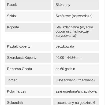
Pasek
Skórzany
Szkło
Szafirowe (najtwardsze)
Koperta
Stal szlachetna (wysoka
odporność na korozję i
zarysowania)
Kształt Koperty
beczkowata
Szerokość Koperty
40.00 - 44.99 mm
Rezerwa Chodu
do 60 godzin
Tarcza
Giloszowana (frezowana)
Kolor Tarczy
szara/srebrna/antracytowa
Sekundnik
niecentralny na godzinie 6