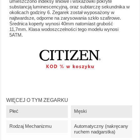
umieszczono indeksy liniowe i wskazówki pokryte
substancją luminescencyjną, oraz subtarczę sekundnika w
okolicach godziny 6. Zegarek został wyposażony w
najtwardsze, odporne na zarysowania szkło szafirowe.
Średnica koperty wynosi 40mm natomiast grubość
11,7mm. Klasa wodoszczelności tego modelu wynosi
5ATM.
WIĘCEJ O TYM ZEGARKU
Płeć
Męski
Rodzaj Mechanizmu
Automatyczny (nakręcany
ruchem nadgarstka)