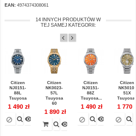
EAN:
4974374308061
14 INNYCH PRODUKTÓW W
TEJ SAMEJ KATEGORII:
Citizen
Citizen
Citizen
Citizen
NJ0151-
NK0023-
NJ0151-
NK5010-
88L
57L
88Z
51X
Tsuyosa
Tsuyosa
Tsuyosa...
Tsuyosa.
60
Cena
1 490 zł
Cena
1 490 zł
Cena
1 770 
Cena
1 890 zł


