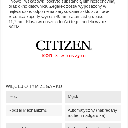
liniowe i wskazówki pokryte substancją luminescencyjną,
oraz okno datownika. Zegarek został wyposażony w
najtwardsze, odporne na zarysowania szkło szafirowe.
Średnica koperty wynosi 40mm natomiast grubość
11,7mm. Klasa wodoszczelności tego modelu wynosi
5ATM.
WIĘCEJ O TYM ZEGARKU
Płeć
Męski
Rodzaj Mechanizmu
Automatyczny (nakręcany
ruchem nadgarstka)