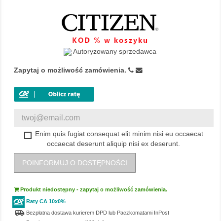
Autoryzowany sprzedawca
Zapytaj o możliwość zamówienia.
Enim quis fugiat consequat elit minim nisi eu occaecat
occaecat deserunt aliquip nisi ex deserunt.
POINFORMUJ O DOSTĘPNOŚCI
Produkt niedostępny - zapytaj o możliwość zamówienia.
Raty CA 10x0%
airport_shuttle
Bezpłatna dostawa kurierem DPD lub Paczkomatami InPost