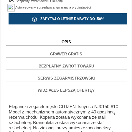
undo
Bezpłatny zwrot towaru (100 dni)
Autoryzowany sprzedawca: gwarancja oryginalności
help_outline
ZAPYTAJ O LETNIE RABATY DO -50%
OPIS
GRAWER GRATIS
BEZPŁATNY ZWROT TOWARU
SERWIS ZEGARMISTRZOWSKI
WIDZIAŁEŚ LEPSZĄ OFERTĘ?
Elegancki zegarek męski CITIZEN Tsuyosa NJ0150-81X.
Model z mechanizmem automatycznym z 40 godzinną
rezerwą chodu. Koperta została wykonana ze stali
szlachetnej. Bransoleta została wykonana ze stali
szlachetnej. Na zielonej tarczy umieszczono indeksy