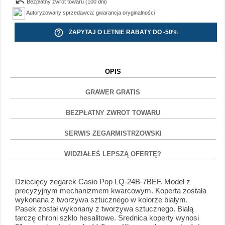
undo
Bezpłatny zwrot towaru (100 dni)
Autoryzowany sprzedawca: gwarancja oryginalności
help_outline
ZAPYTAJ O LETNIE RABATY DO -50%
OPIS
GRAWER GRATIS
BEZPŁATNY ZWROT TOWARU
SERWIS ZEGARMISTRZOWSKI
WIDZIAŁEŚ LEPSZĄ OFERTĘ?
Dziecięcy zegarek Casio Pop LQ-24B-7BEF. Model z
precyzyjnym mechanizmem kwarcowym. Koperta została
wykonana z tworzywa sztucznego w kolorze białym.
Pasek został wykonany z tworzywa sztucznego. Białą
tarczę chroni szkło hesalitowe. Średnica koperty wynosi