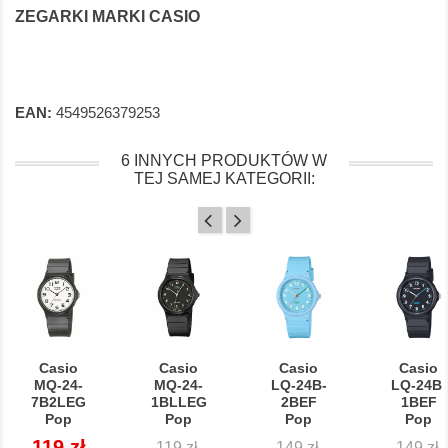
ZEGARKI MARKI CASIO
EAN:
4549526379253
6 INNYCH PRODUKTÓW W
TEJ SAMEJ KATEGORII:
Casio
Casio
Casio
Casio
MQ-24-
MQ-24-
LQ-24B-
LQ-24B-
7B2LEG
1BLLEG
2BEF
1BEF
Pop
Pop
Pop
Pop
Cena
119 zł
Cena
Cena
Cena
Cena
Cena
119 zł
149 zł
149 zł