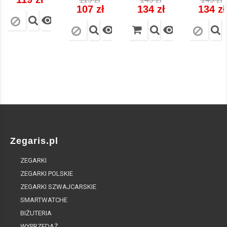
regularna
regularna
regula
107 zł
134 zł
134 zł



Zegaris.pl
ZEGARKI
ZEGARKI POLSKIE
ZEGARKI SZWAJCARSKIE
SMARTWATCHE
BIŻUTERIA
WYPRZEDAŻ