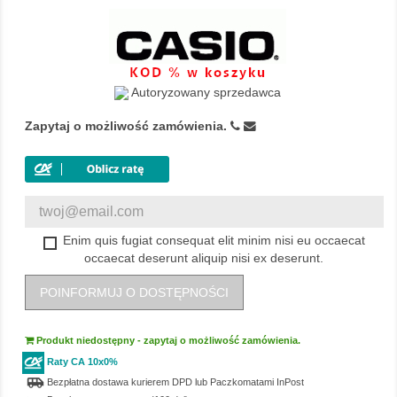
Autoryzowany sprzedawca
Zapytaj o możliwość zamówienia.
Enim quis fugiat consequat elit minim nisi eu occaecat
occaecat deserunt aliquip nisi ex deserunt.
POINFORMUJ O DOSTĘPNOŚCI
Produkt niedostępny - zapytaj o możliwość zamówienia.
Raty CA 10x0%
airport_shuttle
Bezpłatna dostawa kurierem DPD lub Paczkomatami InPost