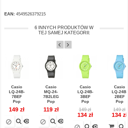
EAN:
4549526379215
6 INNYCH PRODUKTÓW W
TEJ SAMEJ KATEGORII:
Casio
Casio
Casio
Casio
LQ-24B-
MQ-24-
LQ-24B-
LQ-24B-
7BEF
7B2LEG
3BEF
2BEF
Pop
Pop
Pop
Pop
Cena
149 zł
Cena
119 zł
Cena
Cena
Cena
149 zł
149 zł
regularna
regula
134 zł
134 zł


