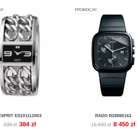
A!
PROMOCJA!
ESPRIT ES101112003
RADO R28886162


Cena
Cena
384 zł
Cena
Cena
8 450 zł
699 zł
16 900 zł
regularna
regularna