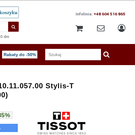
Infolinia:
+48 604 516 865
0 dni
Rabaty do -50%
0.11.057.00 Stylis-T
00)
 35%
n