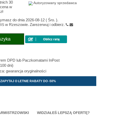
tnich 30
Autoryzowany sprzedawca
ecena w
zł
rzymasz do dnia
2026-08-12
(
Śro.
).
w Rzeszowie. Zarezerwuj i odbierz.
RIS
szyka
erem DPD lub Paczkomatami InPost
100 dni)
: gwarancja oryginalności
ZAPYTAJ O LETNIE RABATY DO -50%
ARMISTRZOWSKI
WIDZIAŁEŚ LEPSZĄ OFERTĘ?