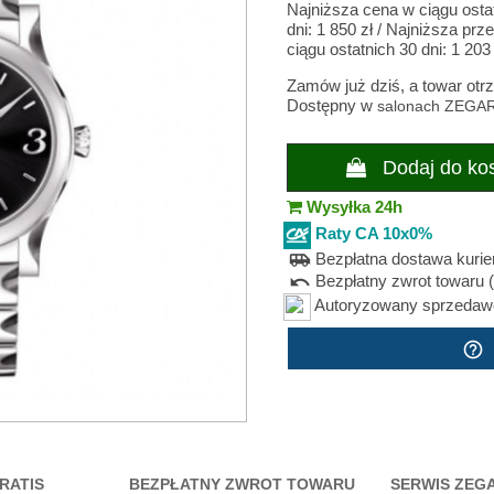
Najniższa cena w ciągu osta
dni:
1 850 zł
/
Najniższa prz
ciągu ostatnich 30 dni:
1 203 
Zamów już dziś, a towar ot
Dostępny w
salonach ZEGA
Dodaj do ko
Wysyłka 24h
Raty CA 10x0%
Bezpłatna dostawa kuri
airport_shuttle
Bezpłatny zwrot towaru (
undo
Autoryzowany sprzedawca
help_outline
RATIS
BEZPŁATNY ZWROT TOWARU
SERWIS ZEG