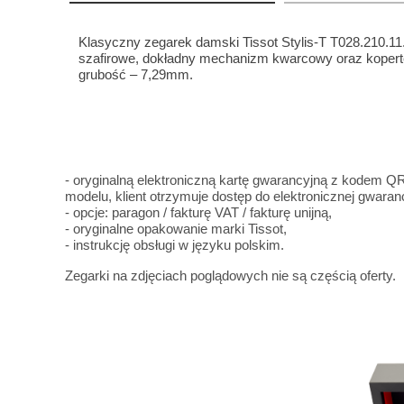
Klasyczny zegarek damski Tissot Stylis-T T028.210.1
szafirowe, dokładny mechanizm kwarcowy oraz kopertę 
grubość – 7,29mm.
- oryginalną elektroniczną kartę gwarancyjną z kodem QR k
modelu, klient otrzymuje dostęp do elektronicznej gwarancj
- opcje: paragon / fakturę VAT / fakturę unijną,
- oryginalne opakowanie marki Tissot,
- instrukcję obsługi w języku polskim.
Zegarki na zdjęciach poglądowych nie są częścią oferty.