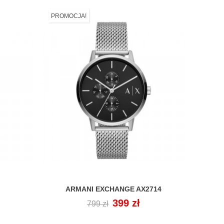
PROMOCJA!
PROMO
ARMANI EXCHANGE AX2714

Cena
Cena
399 zł
799 zł
regularna