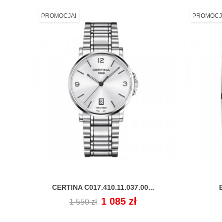
PROMOCJA!
PROMOCJ
CERTINA C017.410.11.037.00...

Cena
Cena
1 085 zł
1 550 zł
regularna