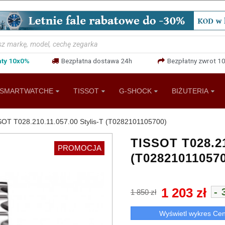
aty 10x0%
Bezpłatna dostawa 24h
Bezpłatny zwrot 10
SMARTWATCHE
TISSOT
G-SHOCK
BIŻUTERIA
SOT T028.210.11.057.00 Stylis-T (T0282101105700)
TISSOT T028.21
PROMOCJA
(T02821011057
1 203 zł
-
1 850 zł
Wyświetl wykres Ce