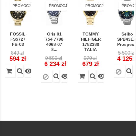
PROMOCJA!
PROMOCJA!
PROMOCJA!
PROMO
FOSSIL
Oris 01
TOMMY
Seiko
FS5727
754 7798
HILFIGER
SPB431J
FB-03
4068-07
1782380
Prospex..
8...
TALIA
Cena
Cena
Cena
849 zł
5 500 zł
Cena
Cena
Cena
Cena
regularna
regular
594 zł
4 125 
9 590 zł
970 zł
regularna
regularna
6 234 zł
679 zł


