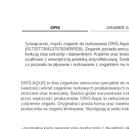
OPIS
GRAWER G
Szwajcarski, męski zegarek do nurkowania ORIS Aqui
(01733773041370782405PEB). Zegarek posiada precyz
funkcją stop sekundy i datownikiem. Koperta oraz bran
szafirowe z wewnętrzną powłoką antyrefleksową. Śre
co pozwala na pływanie i nurkowanie z zegarkiem na n
ORIS AQUIS to linia zegarków stworzona specjalnie do 
świeżości wśród zegarków nurkowych produkowanych na
skórzane oraz bransolety. Bardzo grube soczewkowe szkło
przez większość producentów. ORIS Aquis to nietuzinkow
codzienne zegarki. Oryginalna i prosta forma oraz świetn
producenta na zegarki limitowane. Występują w wielu kolo
- oryginalną karta gwarancyjna producenta z dwuletnim