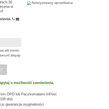
tnich 30
Autoryzowany sprzedawca
zecena w
zł
wienia.
at elit minim
serunt aliquip
.
CI
apytaj o możliwość zamówienia.
erem DPD lub Paczkomatami InPost
100 dni)
: gwarancja oryginalności