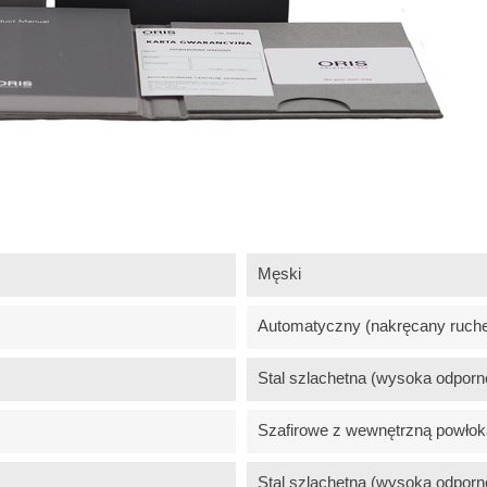
Męski
Automatyczny (nakręcany ruch
Stal szlachetna (wysoka odporn
Szafirowe z wewnętrzną powłoką
Stal szlachetna (wysoka odporn