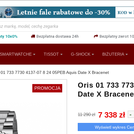
aty 10x0%
Bezpłatna dostawa 24h
Bezpłatny zwrot 10
SMARTWATCHE
TISSOT
G-SHOCK
BIŻUTERIA
 01 733 7730 4137-07 8 24 05PEB Aquis Date X Bracenet
Oris 01 733 77
PROMOCJA
Date X Bracene
7 338 zł
-
11 290 zł
Wyświetl wykres Ce