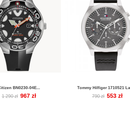
itizen BN0230-04E...
Tommy Hilfiger 1710521 L


Cena
Cena
967 zł
Cena
Cena
553 zł
1 290 zł
790 zł
regularna
regularna