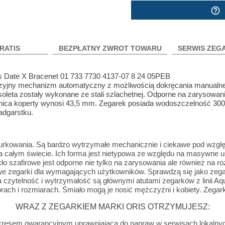
help_outline
RATIS
BEZPŁATNY ZWROT TOWARU
SERWIS ZEG
s Date X Bracenet 01 733 7730 4137-07 8 24 05PEB
yjny mechanizm automatyczny z możliwością dokręcania manualn
soleta zostały wykonane ze stali szlachetnej. Odporne na zarysowan
dnica koperty wynosi 43,5 mm. Zegarek posiada wodoszczelność 300
adgarstku.
nurkowania. Są bardzo wytrzymałe mechanicznie i ciekawe pod wzglę
 całym świecie. Ich forma jest nietypowa ze względu na masywne
 szafirowe jest odporne nie tylko na zarysowania ale również na roz
e zegarki dla wymagających użytkowników. Sprawdzą się jako zegark
a czytelność i wytrzymałość są głównymi atutami zegarków z linii Aqu
rach i rozmiarach. Śmiało mogą je nosić mężczyźni i kobiety. Zegarki
WRAZ Z ZEGARKIEM MARKI ORIS OTRZYMUJESZ:
 okresem gwarancyjnym uprawniającą do napraw w serwisach lokalny