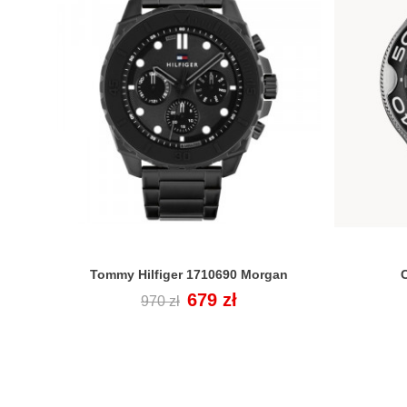
Tommy Hilfiger 1710690 Morgan
C

Cena
Cena
679 zł
970 zł
regularna