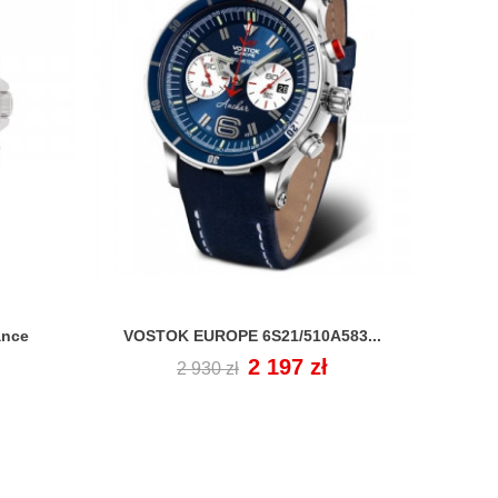
ance
VOSTOK EUROPE 6S21/510A583...
VOST

Cena
Cena
2 197 zł
2 930 zł
regularna