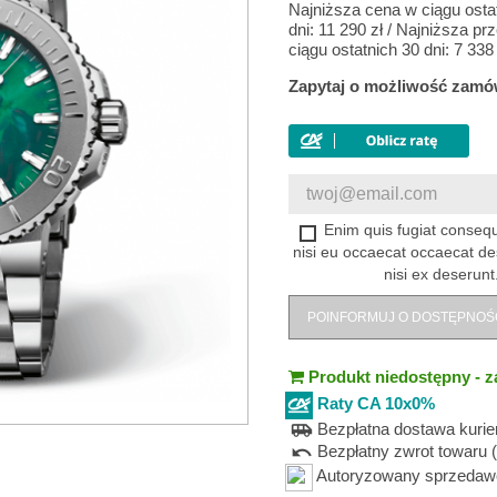
Najniższa cena w ciągu osta
dni:
11 290 zł
/
Najniższa pr
ciągu ostatnich 30 dni:
7 338 
Zapytaj o możliwość zamó
Enim quis fugiat consequ
nisi eu occaecat occaecat de
nisi ex deserunt
POINFORMUJ O DOSTĘPNOŚ
Produkt niedostępny - z
Raty CA 10x0%
Bezpłatna dostawa kuri
airport_shuttle
Bezpłatny zwrot towaru (
undo
Autoryzowany sprzedawca