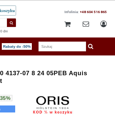
Infolinia:
+48 604 516 865
0 dni
Rabaty do -50%
30 4137-07 8 24 05PEB Aquis
t
 35%
n