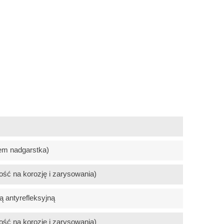
em nadgarstka)
ość na korozję i zarysowania)
 antyrefleksyjną
ość na korozję i zarysowania)