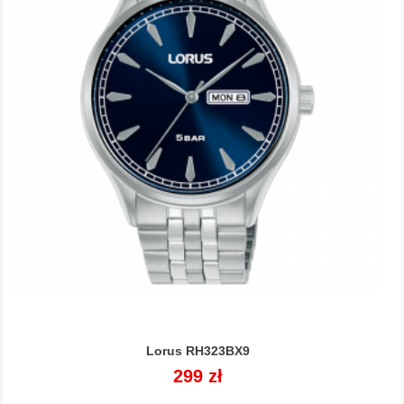
Lorus RH323BX9
Cena
299 zł