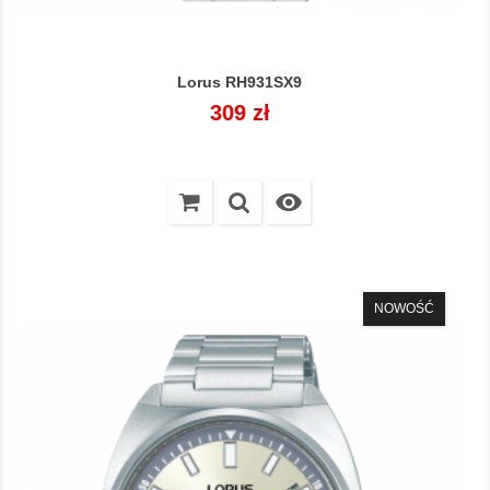
Lorus RH931SX9
Cena
309 zł

NOWOŚĆ