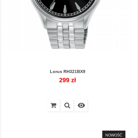
Lorus RH321BX9
Cena
299 zł

NOWOŚĆ