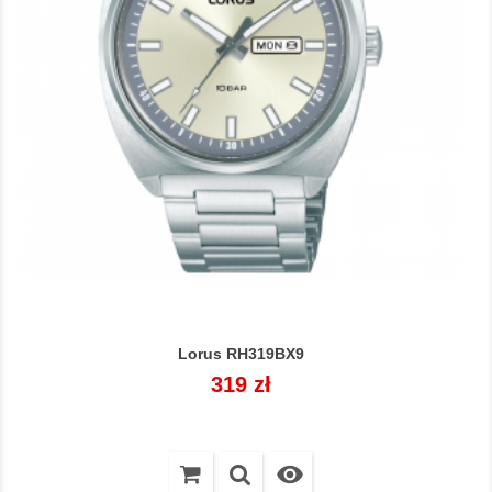
Lorus RH319BX9
Cena
319 zł
