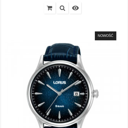

NOWOŚĆ