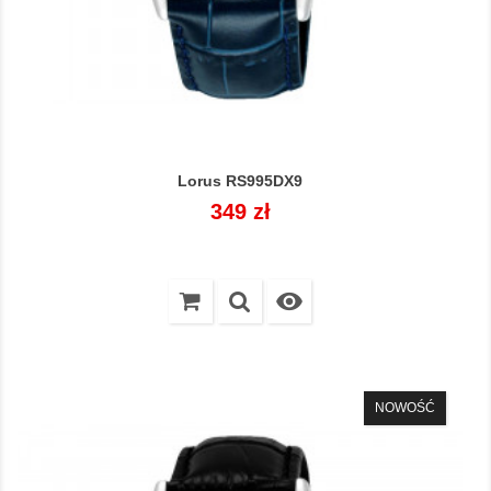
Lorus RS995DX9
Cena
349 zł

NOWOŚĆ