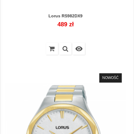
Lorus RS982DX9
Cena
489 zł

NOWOŚĆ