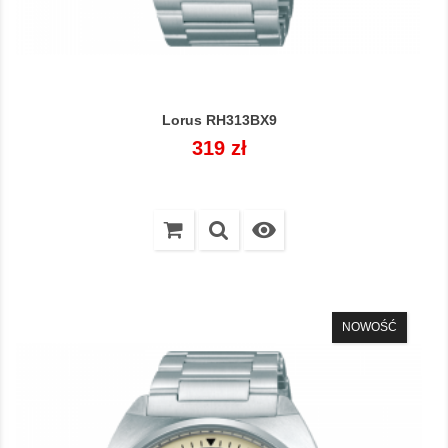
Lorus RH313BX9
Cena
319 zł

NOWOŚĆ