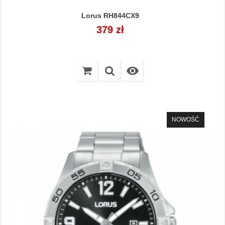
Lorus RH844CX9
Cena
379 zł

NOWOŚĆ