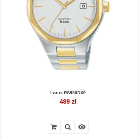
Lorus RS980DX9
Cena
489 zł
