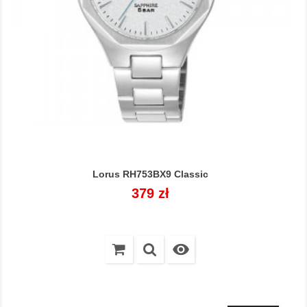
Lorus RH753BX9 Classic
Cena
379 zł
