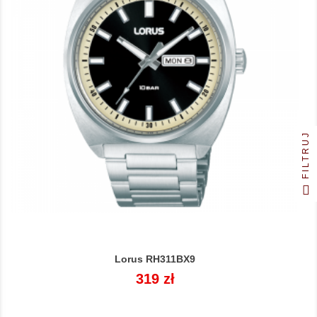
FILTRUJ
Lorus RH311BX9
Cena
319 zł