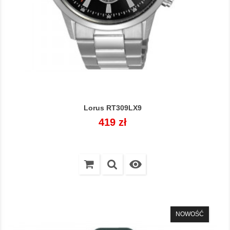
Lorus RT309LX9
Cena
419 zł

NOWOŚĆ