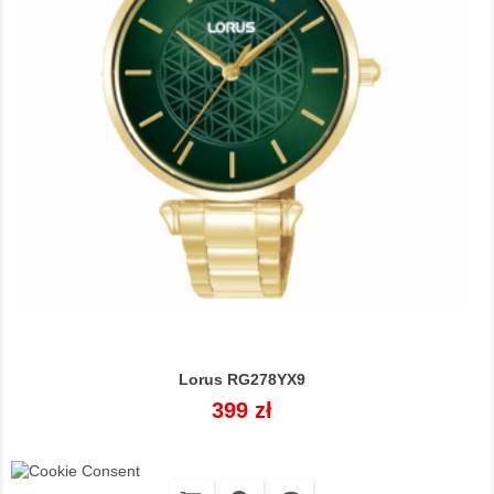
Lorus RG278YX9
Cena
399 zł