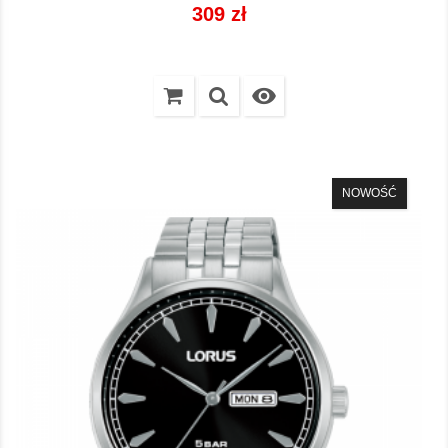
Cena
309 zł

NOWOŚĆ