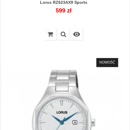
Lorus RZ623AX9 Sports
Cena
599 zł

NOWOŚĆ