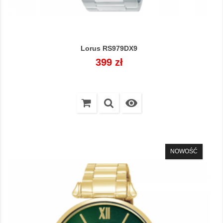
Lorus RS979DX9
Cena
399 zł

NOWOŚĆ