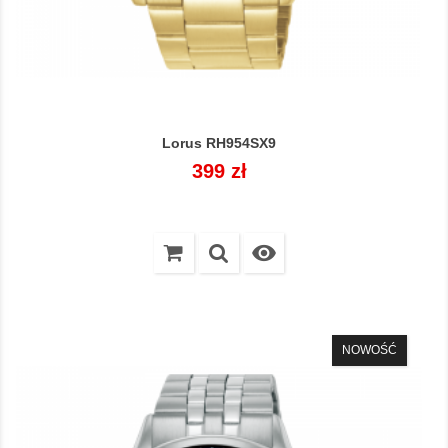
Lorus RH954SX9
Cena
399 zł

NOWOŚĆ