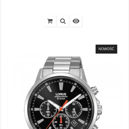

NOWOŚĆ