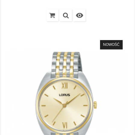

NOWOŚĆ