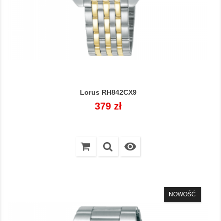
Lorus RH842CX9
Cena
379 zł

NOWOŚĆ