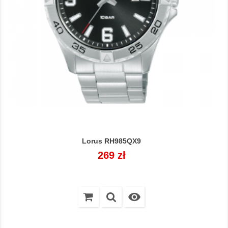
Lorus RH985QX9
Cena
269 zł
