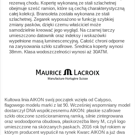
rezerwą chodu. Kopertę wykonaną ze stali szlachetnej
obejmuje sześć ramion, które są cechą charakterystyczną
całej kolekcji. Bransoleta została wykonana ze stali
szlachetnej. Zegarek wyposażono w funkcję szybkiej
zmiany pasków, dzięki czemu właściciel może
samodzielnie kreować jego wygląd. Na czarnej tarczy
umieszczono datownik oraz indeksy i wskazówki
wypełnione masą luminescencyjną. Całość chroni odporne
na zarysowania szkło szafirowe. Średnica koperty wynosi
38mm. Klasa wodoszczelności wynosi aż 30ATM.
Kultowa linia AIKON swój początek wzięła od Calypso,
flagowego modelu marki z lat 90. Wcześniej wspomniany model
dostarczył DNA współczesnemu AIKON: płaskie szafirowe
szkło otoczone sześcioramienną ramką, silnie zintegrowana
oraz wodoodporna obudowa, płaskorzeźba litery M, czyli logo
umieszczone na skórzanych paskach. 2016 rok był rokiem w
którym producent wypuścił na rynek Kwarc AIKON a już dwa