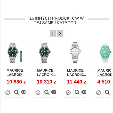
16 INNYCH PRODUKTÓW W
TEJ SAMEJ KATEGORII:
MAURICE
MAURICE
MAURICE
MAURIC
LACROIX...
LACROIX...
LACROIX...
LACROIX.
Cena
10 880 zł
Cena
10 310 zł
Cena
11 440 zł
Cena
4 510 


