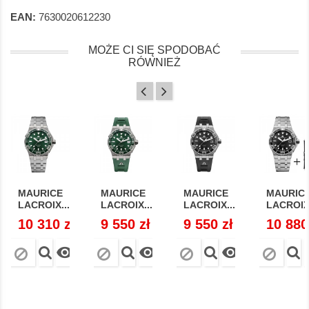
EAN:
7630020612230
MOŻE CI SIĘ SPODOBAĆ
RÓWNIEŻ
MAURICE
MAURICE
MAURICE
MAURIC
LACROIX...
LACROIX...
LACROIX...
LACROIX.
Cena
10 310 zł
Cena
9 550 zł
Cena
9 550 zł
Cena
10 880


