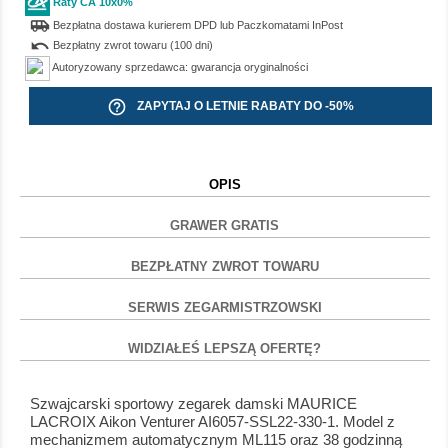
Raty CA 10x0%
airport_shuttle
Bezpłatna dostawa kurierem DPD lub Paczkomatami InPost
undo
Bezpłatny zwrot towaru (100 dni)
Autoryzowany sprzedawca: gwarancja oryginalności
help_outline
ZAPYTAJ O LETNIE RABATY DO -50%
OPIS
GRAWER GRATIS
BEZPŁATNY ZWROT TOWARU
SERWIS ZEGARMISTRZOWSKI
WIDZIAŁEŚ LEPSZĄ OFERTĘ?
Szwajcarski sportowy zegarek damski MAURICE
LACROIX Aikon Venturer AI6057-SSL22-330-1. Model z
mechanizmem automatycznym ML115 oraz 38 godzinną