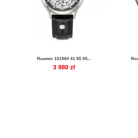
Roamer 101984 41 85 05...
Roa

Cena
3 980 zł