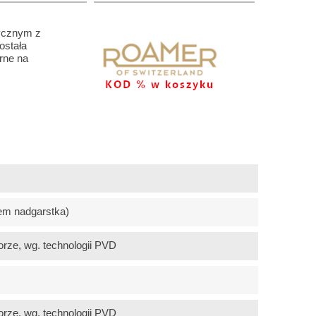
ycznym z
ostała
rne na
em nadgarstka)
orze, wg. technologii PVD
orze, wg. technologii PVD