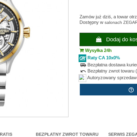
Zamów już dziś, a towar ot
Dostępny w
salonach ZEGA
Dodaj do ko
Wysyłka 24h
Raty CA 10x0%
Bezpłatna dostawa kuri
airport_shuttle
Bezpłatny zwrot towaru (
undo
Autoryzowany sprzedawca
help_outline
RATIS
BEZPŁATNY ZWROT TOWARU
SERWIS ZEG