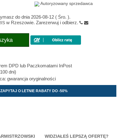
Autoryzowany sprzedawca
rzymasz do dnia
2026-08-12
(
Śro.
).
w Rzeszowie. Zarezerwuj i odbierz.
RIS
szyka
erem DPD lub Paczkomatami InPost
100 dni)
: gwarancja oryginalności
ZAPYTAJ O LETNIE RABATY DO -50%
ARMISTRZOWSKI
WIDZIAŁEŚ LEPSZĄ OFERTĘ?