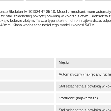
ence Skeleton IV 101984 47 85 10. Model z mechanizmem automat
e stali szlachetnej pokrytej powłoką w kolorze złotym. Bransoleta z
oką w kolorze złotym. Tarczę typu skeleton chroni najtwardsze, odpo
si 43mm. Klasa wodoszczelności tego modelu wynosi 5ATM.
Męski
Automatyczny (nakręcany ruch
Stal szlachetna z powłoką w kol
Szafirowe (najtwardsze)
Stal szlachetna z powłoką w kol