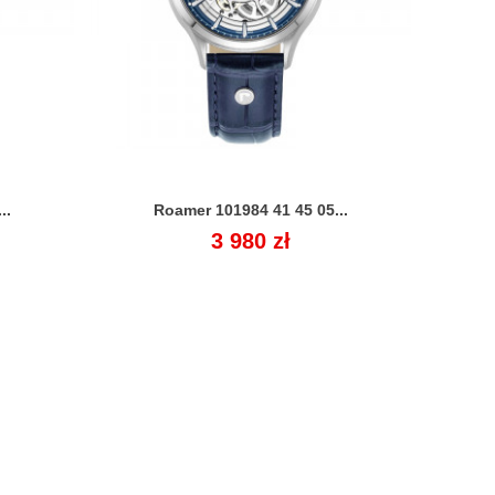
..
Roamer 101984 41 45 05...

Cena
3 980 zł