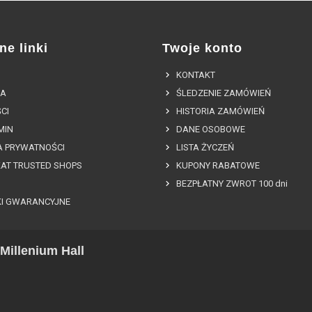
ne linki
Twoje konto
KONTAKT
A
ŚLEDZENIE ZAMÓWIEŃ
CI
HISTORIA ZAMÓWIEŃ
MIN
DANE OSOBOWE
A PRYWATNOŚCI
LISTA ŻYCZEŃ
KAT TRUSTED SHOPS
KUPONY RABATOWE
BEZPŁATNY ZWROT 100 dni
I GWARANCYJNE
Millenium Hall