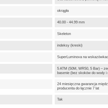
okrągła
40.00 - 44.99 mm
Skeleton
indeksy (kreski)
SuperLuminova na wskazówkach
5 ATM (50M, WR50, 5 Bar) – zeg
basenie (bez skoków do wody i 
24 miesięczna gwarancja między
producenta do łącznie 7 lat
Tak