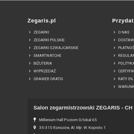
Zegaris.pl
Przydat
ZEGARKI
O NAS
ZEGARKI POLSKIE
DOSTAW
ZEGARKI SZWAJCARSKIE
PŁATNOŚ
SMARTWATCHE
REGULA
BIŻUTERIA
POLITYK
WYPRZEDAŻ
CERTYFI
GRAWER GRATIS
RATY 0%
WARUNK
Salon zegarmistrzowski ZEGARIS - CH 
Millenium Hall Poziom 0/lokal 65
35-315 Rzeszów, Al. Mjr. W. Kopisto 1