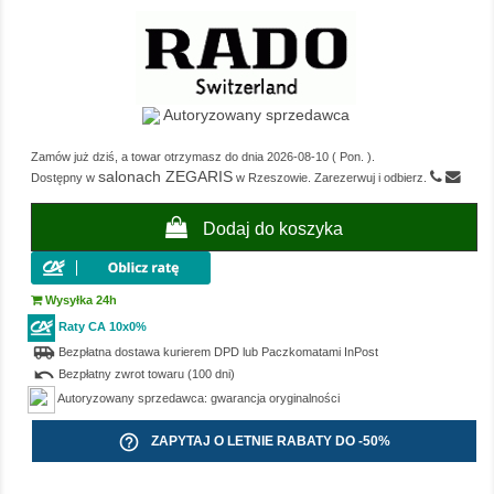
Autoryzowany sprzedawca
Zamów już dziś, a towar otrzymasz do dnia
2026-08-10
(
Pon.
).
salonach ZEGARIS
Dostępny w
w Rzeszowie. Zarezerwuj i odbierz.
Dodaj do koszyka
Wysyłka 24h
Raty CA 10x0%
airport_shuttle
Bezpłatna dostawa kurierem DPD lub Paczkomatami InPost
undo
Bezpłatny zwrot towaru (100 dni)
Autoryzowany sprzedawca: gwarancja oryginalności
help_outline
ZAPYTAJ O LETNIE RABATY DO -50%