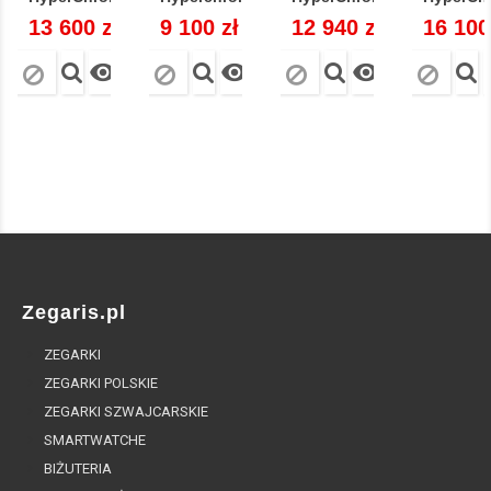
Cena
13 600 zł
Cena
9 100 zł
Cena
12 940 zł
Cena
16 100



Zegaris.pl
ZEGARKI
ZEGARKI POLSKIE
ZEGARKI SZWAJCARSKIE
SMARTWATCHE
BIŻUTERIA