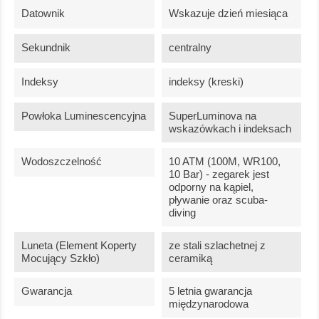
Datownik
Wskazuje dzień miesiąca
Sekundnik
centralny
Indeksy
indeksy (kreski)
Powłoka Luminescencyjna
SuperLuminova na
wskazówkach i indeksach
Wodoszczelność
10 ATM (100M, WR100,
10 Bar) - zegarek jest
odporny na kąpiel,
pływanie oraz scuba-
diving
Luneta (element Koperty
ze stali szlachetnej z
Mocujący Szkło)
ceramiką
Gwarancja
5 letnia gwarancja
międzynarodowa