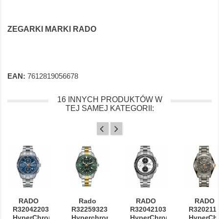
ZEGARKI MARKI RADO
EAN:
7612819056678
16 INNYCH PRODUKTÓW W
TEJ SAMEJ KATEGORII:
RADO
Rado
RADO
RADO
R32042203
R32259323
R32042103
R320211
HyperChrome...
Hyperchrome...
HyperChrome...
HyperChr