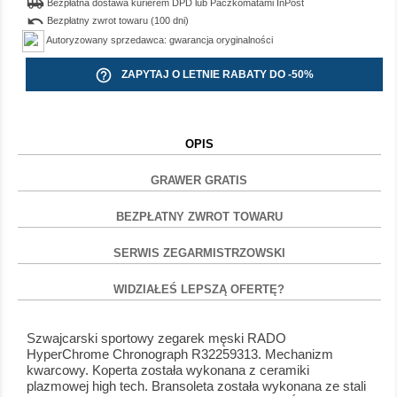
airport_shuttle
Bezpłatna dostawa kurierem DPD lub Paczkomatami InPost
undo
Bezpłatny zwrot towaru (100 dni)
Autoryzowany sprzedawca: gwarancja oryginalności
help_outline
ZAPYTAJ O LETNIE RABATY DO -50%
OPIS
GRAWER GRATIS
BEZPŁATNY ZWROT TOWARU
SERWIS ZEGARMISTRZOWSKI
WIDZIAŁEŚ LEPSZĄ OFERTĘ?
Szwajcarski sportowy zegarek męski RADO
HyperChrome Chronograph R32259313. Mechanizm
kwarcowy. Koperta została wykonana z ceramiki
plazmowej high tech. Bransoleta została wykonana ze stali