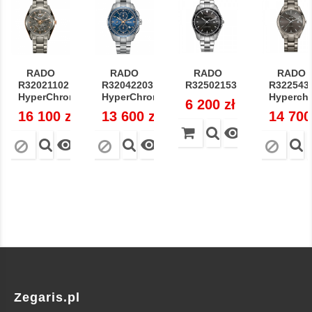
RADO
RADO
RADO
RADO
R32021102
R32042203
R32502153
R322543
HyperChrome...
HyperChrome...
Hyperchr
Cena
6 200 zł
Cena
16 100 zł
Cena
13 600 zł
Cena
14 700



Zegaris.pl