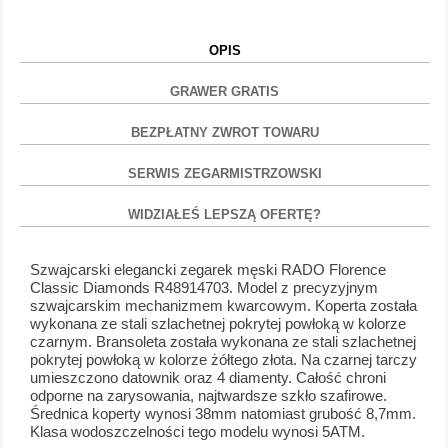
OPIS
GRAWER GRATIS
BEZPŁATNY ZWROT TOWARU
SERWIS ZEGARMISTRZOWSKI
WIDZIAŁEŚ LEPSZĄ OFERTĘ?
Szwajcarski elegancki zegarek męski RADO Florence
Classic Diamonds R48914703. Model z precyzyjnym
szwajcarskim mechanizmem kwarcowym. Koperta została
wykonana ze stali szlachetnej pokrytej powłoką w kolorze
czarnym. Bransoleta została wykonana ze stali szlachetnej
pokrytej powłoką w kolorze żółtego złota. Na czarnej tarczy
umieszczono datownik oraz 4 diamenty. Całość chroni
odporne na zarysowania, najtwardsze szkło szafirowe.
Średnica koperty wynosi 38mm natomiast grubość 8,7mm.
Klasa wodoszczelności tego modelu wynosi 5ATM.