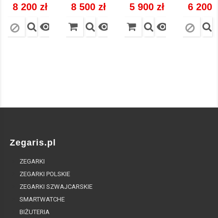
Cena
8 200 zł
Cena
8 500 zł
Cena
5 900 zł
Cena
6 200 



Zegaris.pl
ZEGARKI
ZEGARKI POLSKIE
ZEGARKI SZWAJCARSKIE
SMARTWATCHE
BIŻUTERIA