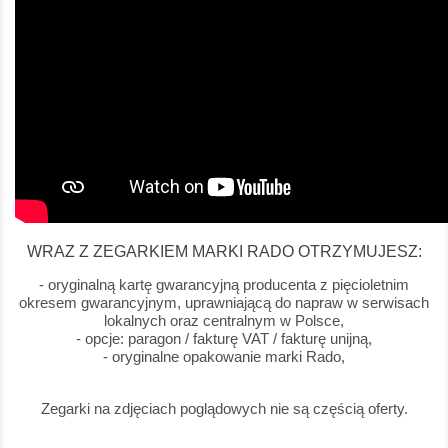
WRAZ Z ZEGARKIEM MARKI RADO OTRZYMUJESZ:
- oryginalną kartę gwarancyjną producenta z pięcioletnim
okresem gwarancyjnym, uprawniającą do napraw w serwisach
lokalnych oraz centralnym w Polsce,
- opcje: paragon / fakturę VAT / fakturę unijną,
- oryginalne opakowanie marki Rado,
Zegarki na zdjęciach poglądowych nie są częścią oferty.