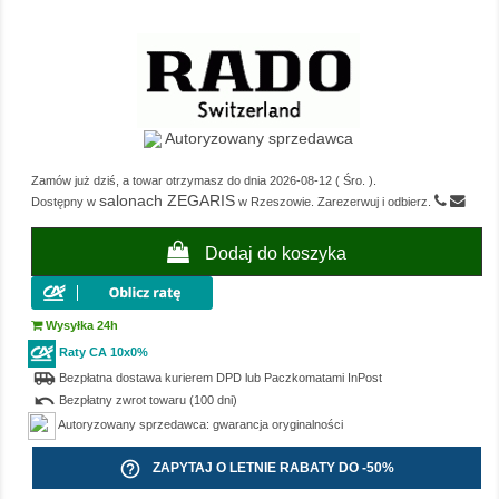
Autoryzowany sprzedawca
Zamów już dziś, a towar otrzymasz do dnia
2026-08-12
(
Śro.
).
salonach ZEGARIS
Dostępny w
w Rzeszowie. Zarezerwuj i odbierz.
Dodaj do koszyka
Wysyłka 24h
Raty CA 10x0%
airport_shuttle
Bezpłatna dostawa kurierem DPD lub Paczkomatami InPost
undo
Bezpłatny zwrot towaru (100 dni)
Autoryzowany sprzedawca: gwarancja oryginalności
help_outline
ZAPYTAJ O LETNIE RABATY DO -50%