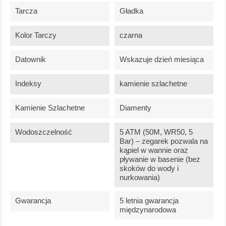
Tarcza
Gładka
Kolor Tarczy
czarna
Datownik
Wskazuje dzień miesiąca
Indeksy
kamienie szlachetne
Kamienie Szlachetne
Diamenty
Wodoszczelność
5 ATM (50M, WR50, 5
Bar) – zegarek pozwala na
kąpiel w wannie oraz
pływanie w basenie (bez
skoków do wody i
nurkowania)
Gwarancja
5 letnia gwarancja
międzynarodowa